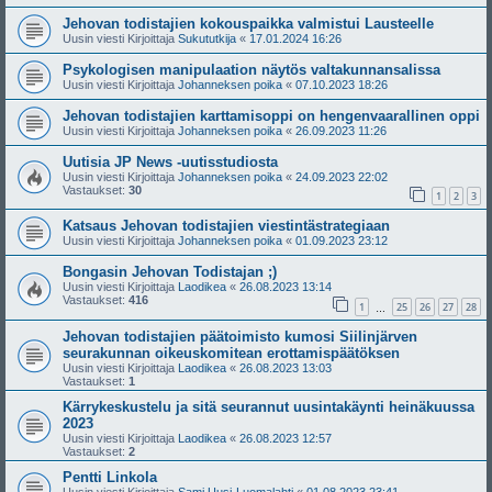
Jehovan todistajien kokouspaikka valmistui Lausteelle
Uusin viesti Kirjoittaja
Sukututkija
«
17.01.2024 16:26
Psykologisen manipulaation näytös valtakunnansalissa
Uusin viesti Kirjoittaja
Johanneksen poika
«
07.10.2023 18:26
Jehovan todistajien karttamisoppi on hengenvaarallinen oppi
Uusin viesti Kirjoittaja
Johanneksen poika
«
26.09.2023 11:26
Uutisia JP News -uutisstudiosta
Uusin viesti Kirjoittaja
Johanneksen poika
«
24.09.2023 22:02
Vastaukset:
30
1
2
3
Katsaus Jehovan todistajien viestintästrategiaan
Uusin viesti Kirjoittaja
Johanneksen poika
«
01.09.2023 23:12
Bongasin Jehovan Todistajan ;)
Uusin viesti Kirjoittaja
Laodikea
«
26.08.2023 13:14
Vastaukset:
416
1
25
26
27
28
…
Jehovan todistajien päätoimisto kumosi Siilinjärven
seurakunnan oikeuskomitean erottamispäätöksen
Uusin viesti Kirjoittaja
Laodikea
«
26.08.2023 13:03
Vastaukset:
1
Kärrykeskustelu ja sitä seurannut uusintakäynti heinäkuussa
2023
Uusin viesti Kirjoittaja
Laodikea
«
26.08.2023 12:57
Vastaukset:
2
Pentti Linkola