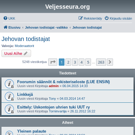
Veljesseura.org
UKK
Rekisteröidy
Kirjaudu sisään
Etusivu
Jehovan todistajat -valikko
Jehovan todistajat
Jehovan todistajat
Valvoja:
Moderaattorit
Uusi Aihe
Sivu
1
/
263
1
2
3
4
5
263
Seuraava
5248 viestiketjua
…
Tiedotteet
Foorumin säännöt & rekisteriseloste (LUE ENSIN)
Uusin viesti Kirjoittaja
admin
«
06.04.2015 14:33
Linkkejä
Uusin viesti Kirjoittaja
Tony
«
04.03.2014 14:47
Esittely: Uskontojen uhrien tuki UUT ry
Uusin viesti Kirjoittaja
Torninvartija
«
26.11.2012 16:22
Aiheet
Yleinen palaute