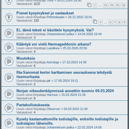
Uusin viesti Kirjoittaja
Tony
«
09.01.2024 18:50
Vastaukset:
1137
1
73
74
75
76
…
Pienet kysymykset ja vastaukset
Uusin viesti Kirjoittaja
Pehmoluopio
«
26.12.2022 16:01
Vastaukset:
122
1
6
7
8
9
…
Ei, tämä teksti ei käsittele kysymyksiä. Vai?
Uusin viesti Kirjoittaja
Johanneksen poika
«
14.04.2026 16:44
Vastaukset:
3
Kääntyä voi vielä Harmageddonin aikana?
Uusin viesti Kirjoittaja
Laodikea
«
25.03.2026 20:56
Vastaukset:
4
Muutoksia
Uusin viesti Kirjoittaja
Astrologi
«
17.10.2024 14:39
Vastaukset:
6
Ilta-Sanomat kertoi karttamisen seurauksena tehdystä
itsemurhasta
Uusin viesti Kirjoittaja
jak
«
17.06.2024 19:11
Vastaukset:
2
Norjan oikeudenkäynnissä annettiin tuomio 04.03.2024
Uusin viesti Kirjoittaja
Harmus
«
15.03.2024 21:34
Vastaukset:
8
Partahullutuksesta
Uusin viesti Kirjoittaja
Observer
«
04.03.2024 11:40
Vastaukset:
4
Kysely kastamattomille todistajille, entisille todistajille ja
todistajien läheisille.
Uusin viesti Kirjoittaja
Johanneksen poika
«
22.02.2024 14:56