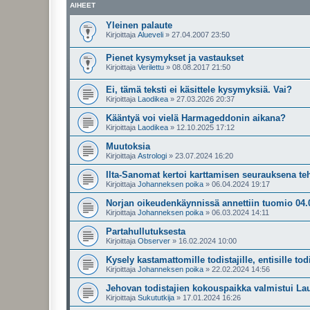
AIHEET
Yleinen palaute
Kirjoittaja
Alueveli
»
27.04.2007 23:50
Pienet kysymykset ja vastaukset
Kirjoittaja
Verilettu
»
08.08.2017 21:50
Ei, tämä teksti ei käsittele kysymyksiä. Vai?
Kirjoittaja
Laodikea
»
27.03.2026 20:37
Kääntyä voi vielä Harmageddonin aikana?
Kirjoittaja
Laodikea
»
12.10.2025 17:12
Muutoksia
Kirjoittaja
Astrologi
»
23.07.2024 16:20
Ilta-Sanomat kertoi karttamisen seurauksena te
Kirjoittaja
Johanneksen poika
»
06.04.2024 19:17
Norjan oikeudenkäynnissä annettiin tuomio 04.
Kirjoittaja
Johanneksen poika
»
06.03.2024 14:11
Partahullutuksesta
Kirjoittaja
Observer
»
16.02.2024 10:00
Kysely kastamattomille todistajille, entisille todis
Kirjoittaja
Johanneksen poika
»
22.02.2024 14:56
Jehovan todistajien kokouspaikka valmistui Lau
Kirjoittaja
Sukututkija
»
17.01.2024 16:26