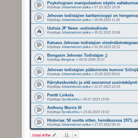
Psykologisen manipulaation näytös valtakunna
Kirjoittaja
Johanneksen poika
»
07.10.2023 18:26
Jehovan todistajien karttamisoppi on hengenva
Kirjoittaja
Johanneksen poika
»
26.09.2023 11:26
Uutisia JP News -uutisstudiosta
Kirjoittaja
Johanneksen poika
»
05.02.2023 19:58
Katsaus Jehovan todistajien viestintästrategiaa
Kirjoittaja
Johanneksen poika
»
01.09.2023 23:12
Bongasin Jehovan Todistajan ;)
Kirjoittaja
Bergerac
»
09.02.2008 10:07
Jehovan todistajien päätoimisto kumosi Siilin
Kirjoittaja
Johanneksen poika
»
15.08.2023 09:51
Kärrykeskustelu ja sitä seurannut uusintakäynt
Kirjoittaja
Johanneksen poika
»
22.07.2023 23:33
Pentti Linkola
Kirjoittaja
Syväkurkku
»
30.07.2023 13:59
Anthony Morris III
Kirjoittaja
Syväkurkku
»
23.02.2023 19:32
Historiaa: 50 vuotta sitten, heinäkuussa 1973, p
Kirjoittaja
Johanneksen poika
»
17.07.2023 00:15
Uusi Aihe