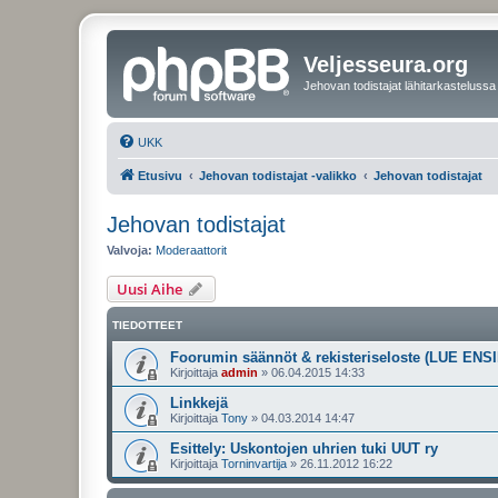
Veljesseura.org
Jehovan todistajat lähitarkastelussa
UKK
Etusivu
Jehovan todistajat -valikko
Jehovan todistajat
Jehovan todistajat
Valvoja:
Moderaattorit
Uusi Aihe
TIEDOTTEET
Foorumin säännöt & rekisteriseloste (LUE ENSI
Kirjoittaja
admin
»
06.04.2015 14:33
Linkkejä
Kirjoittaja
Tony
»
04.03.2014 14:47
Esittely: Uskontojen uhrien tuki UUT ry
Kirjoittaja
Torninvartija
»
26.11.2012 16:22