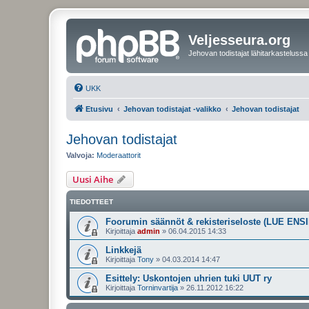
Veljesseura.org
Jehovan todistajat lähitarkastelussa
UKK
Etusivu
Jehovan todistajat -valikko
Jehovan todistajat
Jehovan todistajat
Valvoja:
Moderaattorit
Uusi Aihe
TIEDOTTEET
Foorumin säännöt & rekisteriseloste (LUE ENSI
Kirjoittaja
admin
»
06.04.2015 14:33
Linkkejä
Kirjoittaja
Tony
»
04.03.2014 14:47
Esittely: Uskontojen uhrien tuki UUT ry
Kirjoittaja
Torninvartija
»
26.11.2012 16:22