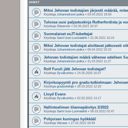
AIHEET
Miksi Jehovan todistajien järjestö määrää, mit
Kirjoittaja
Johanneksen poika
»
03.04.2022 18:50
Tulossa uusi paljastuskirja Rutherfordista ja v
Kirjoittaja
Observer
»
02.05.2021 20:37
Suomalaiset exJT-tubettajat
Kirjoittaja
Sami Uusi-Luomalahti
»
21.06.2021 16:15
Miksi Jehovan todistajat aloittavat jatkuvasti oi
Kirjoittaja
Johanneksen poika
»
06.04.2022 20:22
Jehovan todistajien määrä vähenee edelleen 
Kirjoittaja
Johanneksen poika
»
31.03.2022 11:27
Rolf Furuli jätti Jehovan todistajat?
Kirjoittaja
Syväkurkku
»
24.05.2020 16:07
Kirjoituspyyntö pro gradu-tutkielmaan: Jehovan 
Kirjoittaja
graduntekijä
»
28.03.2022 12:20
Lloyd Evans
Kirjoittaja
Syväkurkku
»
02.02.2022 14:17
Hallintoelimen tilannepäivitys 2/2022
Kirjoittaja
Sami Uusi-Luomalahti
»
06.03.2022 02:47
Pohjoisen kuningas hyökkää!
Kirjoittaja
Vieraas
»
27.02.2022 18:49