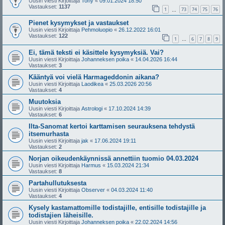
Uusin viesti Kirjoittaja
Tony
«
09.01.2024 18:50
Vastaukset:
1137
1
73
74
75
76
…
Pienet kysymykset ja vastaukset
Uusin viesti Kirjoittaja
Pehmoluopio
«
26.12.2022 16:01
Vastaukset:
122
1
6
7
8
9
…
Ei, tämä teksti ei käsittele kysymyksiä. Vai?
Uusin viesti Kirjoittaja
Johanneksen poika
«
14.04.2026 16:44
Vastaukset:
3
Kääntyä voi vielä Harmageddonin aikana?
Uusin viesti Kirjoittaja
Laodikea
«
25.03.2026 20:56
Vastaukset:
4
Muutoksia
Uusin viesti Kirjoittaja
Astrologi
«
17.10.2024 14:39
Vastaukset:
6
Ilta-Sanomat kertoi karttamisen seurauksena tehdystä
itsemurhasta
Uusin viesti Kirjoittaja
jak
«
17.06.2024 19:11
Vastaukset:
2
Norjan oikeudenkäynnissä annettiin tuomio 04.03.2024
Uusin viesti Kirjoittaja
Harmus
«
15.03.2024 21:34
Vastaukset:
8
Partahullutuksesta
Uusin viesti Kirjoittaja
Observer
«
04.03.2024 11:40
Vastaukset:
4
Kysely kastamattomille todistajille, entisille todistajille ja
todistajien läheisille.
Uusin viesti Kirjoittaja
Johanneksen poika
«
22.02.2024 14:56