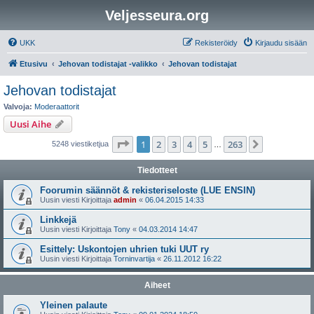
Veljesseura.org
UKK
Rekisteröidy
Kirjaudu sisään
Etusivu
Jehovan todistajat -valikko
Jehovan todistajat
Jehovan todistajat
Valvoja:
Moderaattorit
Uusi Aihe
Sivu
1
/
263
1
2
3
4
5
263
Seuraava
5248 viestiketjua
…
Tiedotteet
Foorumin säännöt & rekisteriseloste (LUE ENSIN)
Uusin viesti Kirjoittaja
admin
«
06.04.2015 14:33
Linkkejä
Uusin viesti Kirjoittaja
Tony
«
04.03.2014 14:47
Esittely: Uskontojen uhrien tuki UUT ry
Uusin viesti Kirjoittaja
Torninvartija
«
26.11.2012 16:22
Aiheet
Yleinen palaute