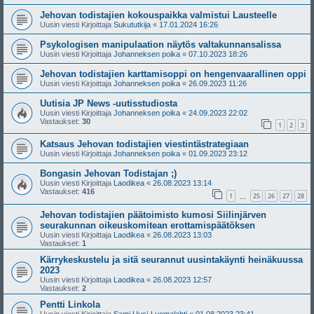
Jehovan todistajien kokouspaikka valmistui Lausteelle
Uusin viesti Kirjoittaja
Sukututkija
«
17.01.2024 16:26
Psykologisen manipulaation näytös valtakunnansalissa
Uusin viesti Kirjoittaja
Johanneksen poika
«
07.10.2023 18:26
Jehovan todistajien karttamisoppi on hengenvaarallinen oppi
Uusin viesti Kirjoittaja
Johanneksen poika
«
26.09.2023 11:26
Uutisia JP News -uutisstudiosta
Uusin viesti Kirjoittaja
Johanneksen poika
«
24.09.2023 22:02
Vastaukset:
30
1
2
3
Katsaus Jehovan todistajien viestintästrategiaan
Uusin viesti Kirjoittaja
Johanneksen poika
«
01.09.2023 23:12
Bongasin Jehovan Todistajan ;)
Uusin viesti Kirjoittaja
Laodikea
«
26.08.2023 13:14
Vastaukset:
416
1
25
26
27
28
…
Jehovan todistajien päätoimisto kumosi Siilinjärven
seurakunnan oikeuskomitean erottamispäätöksen
Uusin viesti Kirjoittaja
Laodikea
«
26.08.2023 13:03
Vastaukset:
1
Kärrykeskustelu ja sitä seurannut uusintakäynti heinäkuussa
2023
Uusin viesti Kirjoittaja
Laodikea
«
26.08.2023 12:57
Vastaukset:
2
Pentti Linkola