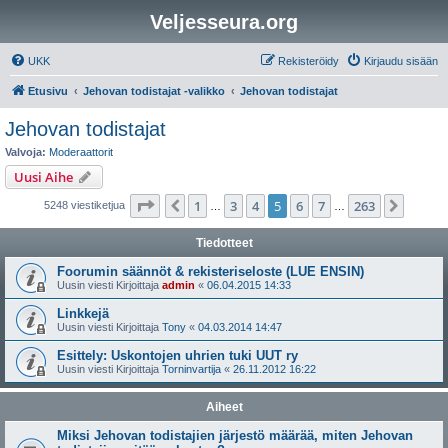
Veljesseura.org
UKK
Rekisteröidy
Kirjaudu sisään
Etusivu
Jehovan todistajat -valikko
Jehovan todistajat
Jehovan todistajat
Valvoja:
Moderaattorit
Uusi Aihe
Sivu
5
/
263
1
3
4
5
6
7
263
Edellinen
Seura
5248 viestiketjua
…
…
Tiedotteet
Foorumin säännöt & rekisteriseloste (LUE ENSIN)
Uusin viesti Kirjoittaja
admin
«
06.04.2015 14:33
Linkkejä
Uusin viesti Kirjoittaja
Tony
«
04.03.2014 14:47
Esittely: Uskontojen uhrien tuki UUT ry
Uusin viesti Kirjoittaja
Torninvartija
«
26.11.2012 16:22
Aiheet
Miksi Jehovan todistajien järjestö määrää, miten Jehovan