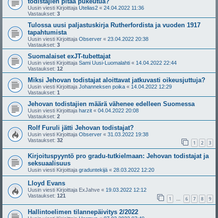
todistajien pitää pukeutua?
Uusin viesti Kirjoittaja
Utelias2
«
24.04.2022 11:36
Vastaukset:
3
Tulossa uusi paljastuskirja Rutherfordista ja vuoden 1917
tapahtumista
Uusin viesti Kirjoittaja
Observer
«
23.04.2022 20:38
Vastaukset:
3
Suomalaiset exJT-tubettajat
Uusin viesti Kirjoittaja
Sami Uusi-Luomalahti
«
14.04.2022 22:44
Vastaukset:
12
Miksi Jehovan todistajat aloittavat jatkuvasti oikeusjuttuja?
Uusin viesti Kirjoittaja
Johanneksen poika
«
14.04.2022 12:29
Vastaukset:
1
Jehovan todistajien määrä vähenee edelleen Suomessa
Uusin viesti Kirjoittaja
harzit
«
04.04.2022 20:08
Vastaukset:
2
Rolf Furuli jätti Jehovan todistajat?
Uusin viesti Kirjoittaja
Observer
«
31.03.2022 19:38
Vastaukset:
32
1
2
3
Kirjoituspyyntö pro gradu-tutkielmaan: Jehovan todistajat ja
seksuaalisuus
Uusin viesti Kirjoittaja
graduntekijä
«
28.03.2022 12:20
Lloyd Evans
Uusin viesti Kirjoittaja
ExJahve
«
19.03.2022 12:12
Vastaukset:
121
1
6
7
8
9
…
Hallintoelimen tilannepäivitys 2/2022