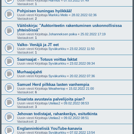
Uusin viesti Kirjoittaja
Harmus
«
07.03.2022 07:49
Vastaukset:
1
Pohjoisen kuningas hyökkää!
Uusin viesti Kirjoittaja
Markku Meilo
«
28.02.2022 02:36
Vastaukset:
2
Väitöskirja: "Auktoriteetin rakentuminen uskonnollisissa
yhteisöissä"
Uusin viesti Kirjoittaja
Johanneksen poika
«
25.02.2022 17:19
Vastaukset:
1
Valko- Venäjä ja JT eet
Uusin viesti Kirjoittaja
Syväkurkku
«
23.02.2022 11:50
Vastaukset:
1
Saarnaajat - Totuus voittaa faktat
Uusin viesti Kirjoittaja
Syväkurkku
«
23.02.2022 09:34
Murhaajajahti
Uusin viesti Kirjoittaja
Syväkurkku
«
20.02.2022 07:36
Samuel Herd pilkkaa lasten vanhempia
Uusin viesti Kirjoittaja
Weathertop
«
15.02.2022 21:00
Vastaukset:
6
Sisarista avustavia palvelijoita pian?
Uusin viesti Kirjoittaja
Utelias2
«
09.02.2022 08:53
Vastaukset:
3
Jehovan todistajat, rahankeräys, esitutkinta
Uusin viesti Kirjoittaja
Utelias2
«
09.02.2022 08:51
Vastaukset:
2
Englanninkielisiä YouTube-kanavia
Uusin viesti Kirjoittaja
Syväkurkku
«
07.02.2022 13:54