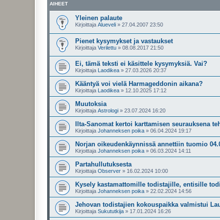
AIHEET
Yleinen palaute
Kirjoittaja
Alueveli
»
27.04.2007 23:50
Pienet kysymykset ja vastaukset
Kirjoittaja
Verilettu
»
08.08.2017 21:50
Ei, tämä teksti ei käsittele kysymyksiä. Vai?
Kirjoittaja
Laodikea
»
27.03.2026 20:37
Kääntyä voi vielä Harmageddonin aikana?
Kirjoittaja
Laodikea
»
12.10.2025 17:12
Muutoksia
Kirjoittaja
Astrologi
»
23.07.2024 16:20
Ilta-Sanomat kertoi karttamisen seurauksena te
Kirjoittaja
Johanneksen poika
»
06.04.2024 19:17
Norjan oikeudenkäynnissä annettiin tuomio 04.
Kirjoittaja
Johanneksen poika
»
06.03.2024 14:11
Partahullutuksesta
Kirjoittaja
Observer
»
16.02.2024 10:00
Kysely kastamattomille todistajille, entisille todis
Kirjoittaja
Johanneksen poika
»
22.02.2024 14:56
Jehovan todistajien kokouspaikka valmistui Lau
Kirjoittaja
Sukututkija
»
17.01.2024 16:26