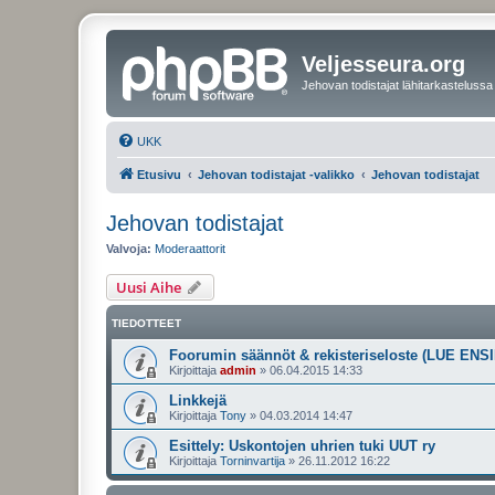
Veljesseura.org
Jehovan todistajat lähitarkastelussa
UKK
Etusivu
Jehovan todistajat -valikko
Jehovan todistajat
Jehovan todistajat
Valvoja:
Moderaattorit
Uusi Aihe
TIEDOTTEET
Foorumin säännöt & rekisteriseloste (LUE ENSI
Kirjoittaja
admin
»
06.04.2015 14:33
Linkkejä
Kirjoittaja
Tony
»
04.03.2014 14:47
Esittely: Uskontojen uhrien tuki UUT ry
Kirjoittaja
Torninvartija
»
26.11.2012 16:22