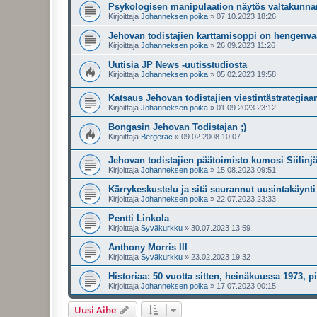
Psykologisen manipulaation näytös valtakunna
Kirjoittaja
Johanneksen poika
»
07.10.2023 18:26
Jehovan todistajien karttamisoppi on hengenva
Kirjoittaja
Johanneksen poika
»
26.09.2023 11:26
Uutisia JP News -uutisstudiosta
Kirjoittaja
Johanneksen poika
»
05.02.2023 19:58
Katsaus Jehovan todistajien viestintästrategiaa
Kirjoittaja
Johanneksen poika
»
01.09.2023 23:12
Bongasin Jehovan Todistajan ;)
Kirjoittaja
Bergerac
»
09.02.2008 10:07
Jehovan todistajien päätoimisto kumosi Siilin
Kirjoittaja
Johanneksen poika
»
15.08.2023 09:51
Kärrykeskustelu ja sitä seurannut uusintakäynt
Kirjoittaja
Johanneksen poika
»
22.07.2023 23:33
Pentti Linkola
Kirjoittaja
Syväkurkku
»
30.07.2023 13:59
Anthony Morris III
Kirjoittaja
Syväkurkku
»
23.02.2023 19:32
Historiaa: 50 vuotta sitten, heinäkuussa 1973, p
Kirjoittaja
Johanneksen poika
»
17.07.2023 00:15
Uusi Aihe