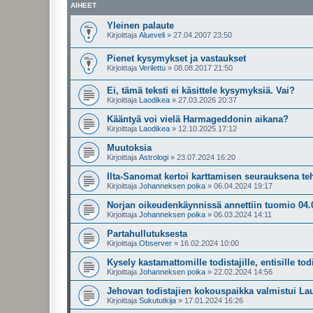
AIHEET
Yleinen palaute
Kirjoittaja
Alueveli
»
27.04.2007 23:50
Pienet kysymykset ja vastaukset
Kirjoittaja
Verilettu
»
08.08.2017 21:50
Ei, tämä teksti ei käsittele kysymyksiä. Vai?
Kirjoittaja
Laodikea
»
27.03.2026 20:37
Kääntyä voi vielä Harmageddonin aikana?
Kirjoittaja
Laodikea
»
12.10.2025 17:12
Muutoksia
Kirjoittaja
Astrologi
»
23.07.2024 16:20
Ilta-Sanomat kertoi karttamisen seurauksena te
Kirjoittaja
Johanneksen poika
»
06.04.2024 19:17
Norjan oikeudenkäynnissä annettiin tuomio 04.
Kirjoittaja
Johanneksen poika
»
06.03.2024 14:11
Partahullutuksesta
Kirjoittaja
Observer
»
16.02.2024 10:00
Kysely kastamattomille todistajille, entisille todis
Kirjoittaja
Johanneksen poika
»
22.02.2024 14:56
Jehovan todistajien kokouspaikka valmistui Lau
Kirjoittaja
Sukututkija
»
17.01.2024 16:26