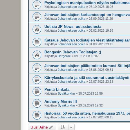
Psykologisen manipulaation näytös valtakunna
Kirjoittaja
Johanneksen poika
»
07.10.2023 18:26
Jehovan todistajien karttamisoppi on hengenva
Kirjoittaja
Johanneksen poika
»
26.09.2023 11:26
Uutisia JP News -uutisstudiosta
Kirjoittaja
Johanneksen poika
»
05.02.2023 19:58
Katsaus Jehovan todistajien viestintästrategiaa
Kirjoittaja
Johanneksen poika
»
01.09.2023 23:12
Bongasin Jehovan Todistajan ;)
Kirjoittaja
Bergerac
»
09.02.2008 10:07
Jehovan todistajien päätoimisto kumosi Siilin
Kirjoittaja
Johanneksen poika
»
15.08.2023 09:51
Kärrykeskustelu ja sitä seurannut uusintakäynt
Kirjoittaja
Johanneksen poika
»
22.07.2023 23:33
Pentti Linkola
Kirjoittaja
Syväkurkku
»
30.07.2023 13:59
Anthony Morris III
Kirjoittaja
Syväkurkku
»
23.02.2023 19:32
Historiaa: 50 vuotta sitten, heinäkuussa 1973, p
Kirjoittaja
Johanneksen poika
»
17.07.2023 00:15
Uusi Aihe