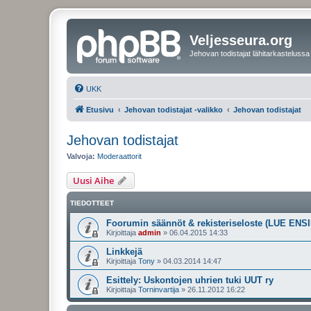
Veljesseura.org
Jehovan todistajat lähitarkastelussa
UKK
Etusivu
Jehovan todistajat -valikko
Jehovan todistajat
Jehovan todistajat
Valvoja:
Moderaattorit
Uusi Aihe
TIEDOTTEET
Foorumin säännöt & rekisteriseloste (LUE ENSI
Kirjoittaja
admin
»
06.04.2015 14:33
Linkkejä
Kirjoittaja
Tony
»
04.03.2014 14:47
Esittely: Uskontojen uhrien tuki UUT ry
Kirjoittaja
Torninvartija
»
26.11.2012 16:22