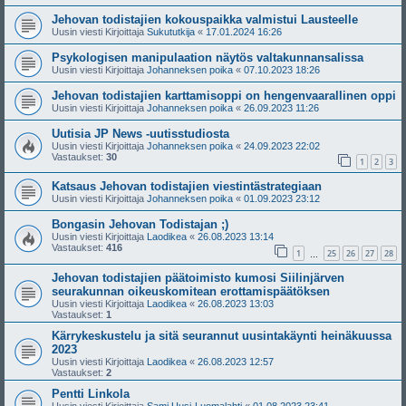
Jehovan todistajien kokouspaikka valmistui Lausteelle
Uusin viesti Kirjoittaja
Sukututkija
«
17.01.2024 16:26
Psykologisen manipulaation näytös valtakunnansalissa
Uusin viesti Kirjoittaja
Johanneksen poika
«
07.10.2023 18:26
Jehovan todistajien karttamisoppi on hengenvaarallinen oppi
Uusin viesti Kirjoittaja
Johanneksen poika
«
26.09.2023 11:26
Uutisia JP News -uutisstudiosta
Uusin viesti Kirjoittaja
Johanneksen poika
«
24.09.2023 22:02
Vastaukset:
30
1
2
3
Katsaus Jehovan todistajien viestintästrategiaan
Uusin viesti Kirjoittaja
Johanneksen poika
«
01.09.2023 23:12
Bongasin Jehovan Todistajan ;)
Uusin viesti Kirjoittaja
Laodikea
«
26.08.2023 13:14
Vastaukset:
416
1
25
26
27
28
…
Jehovan todistajien päätoimisto kumosi Siilinjärven
seurakunnan oikeuskomitean erottamispäätöksen
Uusin viesti Kirjoittaja
Laodikea
«
26.08.2023 13:03
Vastaukset:
1
Kärrykeskustelu ja sitä seurannut uusintakäynti heinäkuussa
2023
Uusin viesti Kirjoittaja
Laodikea
«
26.08.2023 12:57
Vastaukset:
2
Pentti Linkola