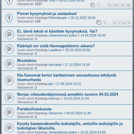
Uusin viesti Kirjoittaja
Tony
«
09.01.2024 18:50
Vastaukset:
1137
1
73
74
75
76
…
Pienet kysymykset ja vastaukset
Uusin viesti Kirjoittaja
Pehmoluopio
«
26.12.2022 16:01
Vastaukset:
122
1
6
7
8
9
…
Ei, tämä teksti ei käsittele kysymyksiä. Vai?
Uusin viesti Kirjoittaja
Johanneksen poika
«
14.04.2026 16:44
Vastaukset:
3
Kääntyä voi vielä Harmageddonin aikana?
Uusin viesti Kirjoittaja
Laodikea
«
25.03.2026 20:56
Vastaukset:
4
Muutoksia
Uusin viesti Kirjoittaja
Astrologi
«
17.10.2024 14:39
Vastaukset:
6
Ilta-Sanomat kertoi karttamisen seurauksena tehdystä
itsemurhasta
Uusin viesti Kirjoittaja
jak
«
17.06.2024 19:11
Vastaukset:
2
Norjan oikeudenkäynnissä annettiin tuomio 04.03.2024
Uusin viesti Kirjoittaja
Harmus
«
15.03.2024 21:34
Vastaukset:
8
Partahullutuksesta
Uusin viesti Kirjoittaja
Observer
«
04.03.2024 11:40
Vastaukset:
4
Kysely kastamattomille todistajille, entisille todistajille ja
todistajien läheisille.
Uusin viesti Kirjoittaja
Johanneksen poika
«
22.02.2024 14:56