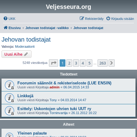
Veljesseura.org
UKK
Rekisteröidy
Kirjaudu sisään
Etusivu
Jehovan todistajat -valikko
Jehovan todistajat
Jehovan todistajat
Valvoja:
Moderaattorit
Uusi Aihe
Sivu
1
/
263
1
2
3
4
5
263
Seuraava
5248 viestiketjua
…
Tiedotteet
Foorumin säännöt & rekisteriseloste (LUE ENSIN)
Uusin viesti Kirjoittaja
admin
«
06.04.2015 14:33
Linkkejä
Uusin viesti Kirjoittaja
Tony
«
04.03.2014 14:47
Esittely: Uskontojen uhrien tuki UUT ry
Uusin viesti Kirjoittaja
Torninvartija
«
26.11.2012 16:22
Aiheet
Yleinen palaute