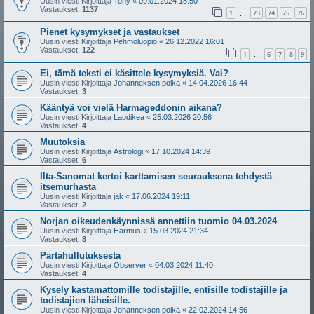
Uusin viesti Kirjoittaja
Tony
«
09.01.2024 18:50
Vastaukset:
1137
1
73
74
75
76
…
Pienet kysymykset ja vastaukset
Uusin viesti Kirjoittaja
Pehmoluopio
«
26.12.2022 16:01
Vastaukset:
122
1
6
7
8
9
…
Ei, tämä teksti ei käsittele kysymyksiä. Vai?
Uusin viesti Kirjoittaja
Johanneksen poika
«
14.04.2026 16:44
Vastaukset:
3
Kääntyä voi vielä Harmageddonin aikana?
Uusin viesti Kirjoittaja
Laodikea
«
25.03.2026 20:56
Vastaukset:
4
Muutoksia
Uusin viesti Kirjoittaja
Astrologi
«
17.10.2024 14:39
Vastaukset:
6
Ilta-Sanomat kertoi karttamisen seurauksena tehdystä
itsemurhasta
Uusin viesti Kirjoittaja
jak
«
17.06.2024 19:11
Vastaukset:
2
Norjan oikeudenkäynnissä annettiin tuomio 04.03.2024
Uusin viesti Kirjoittaja
Harmus
«
15.03.2024 21:34
Vastaukset:
8
Partahullutuksesta
Uusin viesti Kirjoittaja
Observer
«
04.03.2024 11:40
Vastaukset:
4
Kysely kastamattomille todistajille, entisille todistajille ja
todistajien läheisille.
Uusin viesti Kirjoittaja
Johanneksen poika
«
22.02.2024 14:56