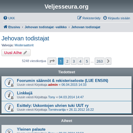
Veljesseura.org
UKK
Rekisteröidy
Kirjaudu sisään
Etusivu
Jehovan todistajat -valikko
Jehovan todistajat
Jehovan todistajat
Valvoja:
Moderaattorit
Uusi Aihe
Sivu
1
/
263
1
2
3
4
5
263
Seuraava
5248 viestiketjua
…
Tiedotteet
Foorumin säännöt & rekisteriseloste (LUE ENSIN)
Uusin viesti Kirjoittaja
admin
«
06.04.2015 14:33
Linkkejä
Uusin viesti Kirjoittaja
Tony
«
04.03.2014 14:47
Esittely: Uskontojen uhrien tuki UUT ry
Uusin viesti Kirjoittaja
Torninvartija
«
26.11.2012 16:22
Aiheet
Yleinen palaute