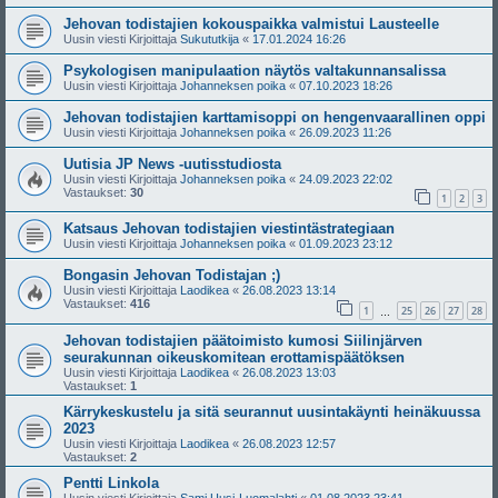
Jehovan todistajien kokouspaikka valmistui Lausteelle
Uusin viesti Kirjoittaja
Sukututkija
«
17.01.2024 16:26
Psykologisen manipulaation näytös valtakunnansalissa
Uusin viesti Kirjoittaja
Johanneksen poika
«
07.10.2023 18:26
Jehovan todistajien karttamisoppi on hengenvaarallinen oppi
Uusin viesti Kirjoittaja
Johanneksen poika
«
26.09.2023 11:26
Uutisia JP News -uutisstudiosta
Uusin viesti Kirjoittaja
Johanneksen poika
«
24.09.2023 22:02
Vastaukset:
30
1
2
3
Katsaus Jehovan todistajien viestintästrategiaan
Uusin viesti Kirjoittaja
Johanneksen poika
«
01.09.2023 23:12
Bongasin Jehovan Todistajan ;)
Uusin viesti Kirjoittaja
Laodikea
«
26.08.2023 13:14
Vastaukset:
416
1
25
26
27
28
…
Jehovan todistajien päätoimisto kumosi Siilinjärven
seurakunnan oikeuskomitean erottamispäätöksen
Uusin viesti Kirjoittaja
Laodikea
«
26.08.2023 13:03
Vastaukset:
1
Kärrykeskustelu ja sitä seurannut uusintakäynti heinäkuussa
2023
Uusin viesti Kirjoittaja
Laodikea
«
26.08.2023 12:57
Vastaukset:
2
Pentti Linkola