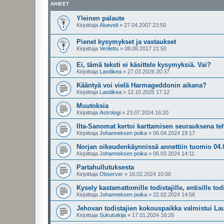
AIHEET
Yleinen palaute
Kirjoittaja
Alueveli
»
27.04.2007 23:50
Pienet kysymykset ja vastaukset
Kirjoittaja
Verilettu
»
08.08.2017 21:50
Ei, tämä teksti ei käsittele kysymyksiä. Vai?
Kirjoittaja
Laodikea
»
27.03.2026 20:37
Kääntyä voi vielä Harmageddonin aikana?
Kirjoittaja
Laodikea
»
12.10.2025 17:12
Muutoksia
Kirjoittaja
Astrologi
»
23.07.2024 16:20
Ilta-Sanomat kertoi karttamisen seurauksena te
Kirjoittaja
Johanneksen poika
»
06.04.2024 19:17
Norjan oikeudenkäynnissä annettiin tuomio 04.
Kirjoittaja
Johanneksen poika
»
06.03.2024 14:11
Partahullutuksesta
Kirjoittaja
Observer
»
16.02.2024 10:00
Kysely kastamattomille todistajille, entisille todis
Kirjoittaja
Johanneksen poika
»
22.02.2024 14:56
Jehovan todistajien kokouspaikka valmistui Lau
Kirjoittaja
Sukututkija
»
17.01.2024 16:26