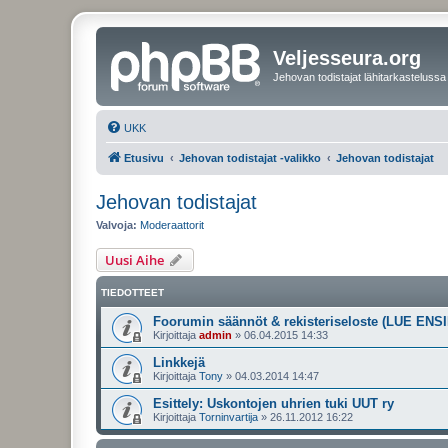
Veljesseura.org
Jehovan todistajat lähitarkastelussa
UKK
Etusivu
Jehovan todistajat -valikko
Jehovan todistajat
Jehovan todistajat
Valvoja:
Moderaattorit
Uusi Aihe
TIEDOTTEET
Foorumin säännöt & rekisteriseloste (LUE ENSI
Kirjoittaja
admin
»
06.04.2015 14:33
Linkkejä
Kirjoittaja
Tony
»
04.03.2014 14:47
Esittely: Uskontojen uhrien tuki UUT ry
Kirjoittaja
Torninvartija
»
26.11.2012 16:22