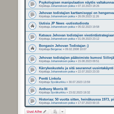
Psykologisen manipulaation näytös valtakunna
Kirjoittaja
Johanneksen poika
»
07.10.2023 18:26
Jehovan todistajien karttamisoppi on hengenva
Kirjoittaja
Johanneksen poika
»
26.09.2023 11:26
Uutisia JP News -uutisstudiosta
Kirjoittaja
Johanneksen poika
»
05.02.2023 19:58
Katsaus Jehovan todistajien viestintästrategiaa
Kirjoittaja
Johanneksen poika
»
01.09.2023 23:12
Bongasin Jehovan Todistajan ;)
Kirjoittaja
Bergerac
»
09.02.2008 10:07
Jehovan todistajien päätoimisto kumosi Siilin
Kirjoittaja
Johanneksen poika
»
15.08.2023 09:51
Kärrykeskustelu ja sitä seurannut uusintakäynt
Kirjoittaja
Johanneksen poika
»
22.07.2023 23:33
Pentti Linkola
Kirjoittaja
Syväkurkku
»
30.07.2023 13:59
Anthony Morris III
Kirjoittaja
Syväkurkku
»
23.02.2023 19:32
Historiaa: 50 vuotta sitten, heinäkuussa 1973, p
Kirjoittaja
Johanneksen poika
»
17.07.2023 00:15
Uusi Aihe