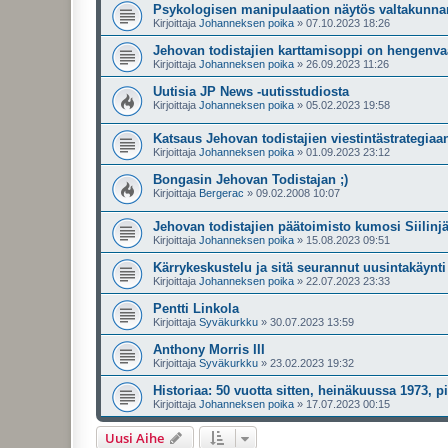
Psykologisen manipulaation näytös valtakunna
Kirjoittaja
Johanneksen poika
»
07.10.2023 18:26
Jehovan todistajien karttamisoppi on hengenva
Kirjoittaja
Johanneksen poika
»
26.09.2023 11:26
Uutisia JP News -uutisstudiosta
Kirjoittaja
Johanneksen poika
»
05.02.2023 19:58
Katsaus Jehovan todistajien viestintästrategiaa
Kirjoittaja
Johanneksen poika
»
01.09.2023 23:12
Bongasin Jehovan Todistajan ;)
Kirjoittaja
Bergerac
»
09.02.2008 10:07
Jehovan todistajien päätoimisto kumosi Siilin
Kirjoittaja
Johanneksen poika
»
15.08.2023 09:51
Kärrykeskustelu ja sitä seurannut uusintakäynt
Kirjoittaja
Johanneksen poika
»
22.07.2023 23:33
Pentti Linkola
Kirjoittaja
Syväkurkku
»
30.07.2023 13:59
Anthony Morris III
Kirjoittaja
Syväkurkku
»
23.02.2023 19:32
Historiaa: 50 vuotta sitten, heinäkuussa 1973, p
Kirjoittaja
Johanneksen poika
»
17.07.2023 00:15
Uusi Aihe