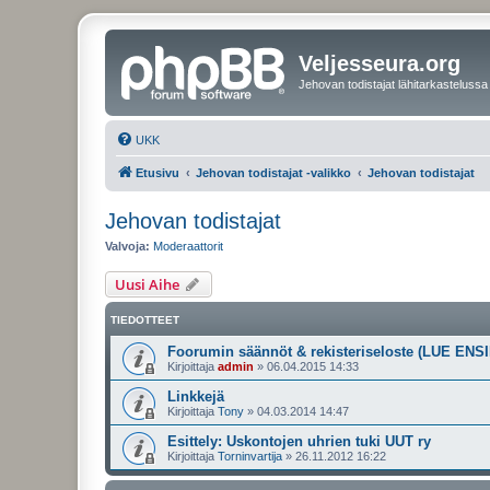
Veljesseura.org
Jehovan todistajat lähitarkastelussa
UKK
Etusivu
Jehovan todistajat -valikko
Jehovan todistajat
Jehovan todistajat
Valvoja:
Moderaattorit
Uusi Aihe
TIEDOTTEET
Foorumin säännöt & rekisteriseloste (LUE ENSI
Kirjoittaja
admin
»
06.04.2015 14:33
Linkkejä
Kirjoittaja
Tony
»
04.03.2014 14:47
Esittely: Uskontojen uhrien tuki UUT ry
Kirjoittaja
Torninvartija
»
26.11.2012 16:22