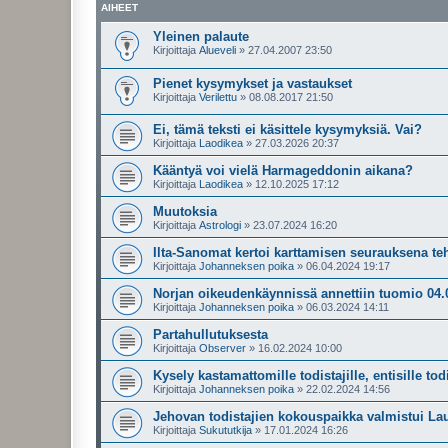
AIHEET
Yleinen palaute
Kirjoittaja
Alueveli
»
27.04.2007 23:50
Pienet kysymykset ja vastaukset
Kirjoittaja
Verilettu
»
08.08.2017 21:50
Ei, tämä teksti ei käsittele kysymyksiä. Vai?
Kirjoittaja
Laodikea
»
27.03.2026 20:37
Kääntyä voi vielä Harmageddonin aikana?
Kirjoittaja
Laodikea
»
12.10.2025 17:12
Muutoksia
Kirjoittaja
Astrologi
»
23.07.2024 16:20
Ilta-Sanomat kertoi karttamisen seurauksena te
Kirjoittaja
Johanneksen poika
»
06.04.2024 19:17
Norjan oikeudenkäynnissä annettiin tuomio 04.
Kirjoittaja
Johanneksen poika
»
06.03.2024 14:11
Partahullutuksesta
Kirjoittaja
Observer
»
16.02.2024 10:00
Kysely kastamattomille todistajille, entisille todis
Kirjoittaja
Johanneksen poika
»
22.02.2024 14:56
Jehovan todistajien kokouspaikka valmistui Lau
Kirjoittaja
Sukututkija
»
17.01.2024 16:26