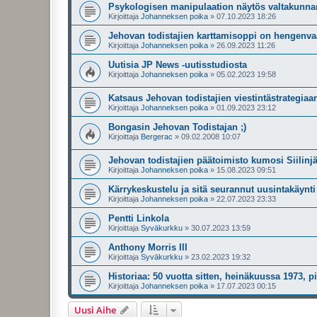
Psykologisen manipulaation näytös valtakunna
Kirjoittaja
Johanneksen poika
»
07.10.2023 18:26
Jehovan todistajien karttamisoppi on hengenva
Kirjoittaja
Johanneksen poika
»
26.09.2023 11:26
Uutisia JP News -uutisstudiosta
Kirjoittaja
Johanneksen poika
»
05.02.2023 19:58
Katsaus Jehovan todistajien viestintästrategiaa
Kirjoittaja
Johanneksen poika
»
01.09.2023 23:12
Bongasin Jehovan Todistajan ;)
Kirjoittaja
Bergerac
»
09.02.2008 10:07
Jehovan todistajien päätoimisto kumosi Siilin
Kirjoittaja
Johanneksen poika
»
15.08.2023 09:51
Kärrykeskustelu ja sitä seurannut uusintakäynt
Kirjoittaja
Johanneksen poika
»
22.07.2023 23:33
Pentti Linkola
Kirjoittaja
Syväkurkku
»
30.07.2023 13:59
Anthony Morris III
Kirjoittaja
Syväkurkku
»
23.02.2023 19:32
Historiaa: 50 vuotta sitten, heinäkuussa 1973, p
Kirjoittaja
Johanneksen poika
»
17.07.2023 00:15
Uusi Aihe