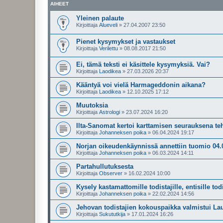
AIHEET
Yleinen palaute
Kirjoittaja
Alueveli
»
27.04.2007 23:50
Pienet kysymykset ja vastaukset
Kirjoittaja
Verilettu
»
08.08.2017 21:50
Ei, tämä teksti ei käsittele kysymyksiä. Vai?
Kirjoittaja
Laodikea
»
27.03.2026 20:37
Kääntyä voi vielä Harmageddonin aikana?
Kirjoittaja
Laodikea
»
12.10.2025 17:12
Muutoksia
Kirjoittaja
Astrologi
»
23.07.2024 16:20
Ilta-Sanomat kertoi karttamisen seurauksena te
Kirjoittaja
Johanneksen poika
»
06.04.2024 19:17
Norjan oikeudenkäynnissä annettiin tuomio 04.
Kirjoittaja
Johanneksen poika
»
06.03.2024 14:11
Partahullutuksesta
Kirjoittaja
Observer
»
16.02.2024 10:00
Kysely kastamattomille todistajille, entisille todis
Kirjoittaja
Johanneksen poika
»
22.02.2024 14:56
Jehovan todistajien kokouspaikka valmistui Lau
Kirjoittaja
Sukututkija
»
17.01.2024 16:26