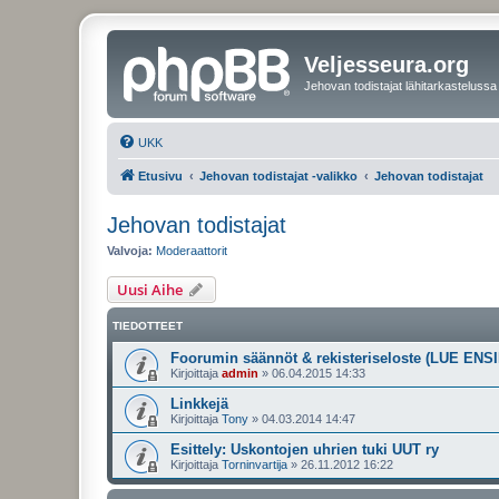
Veljesseura.org
Jehovan todistajat lähitarkastelussa
UKK
Etusivu
Jehovan todistajat -valikko
Jehovan todistajat
Jehovan todistajat
Valvoja:
Moderaattorit
Uusi Aihe
TIEDOTTEET
Foorumin säännöt & rekisteriseloste (LUE ENSI
Kirjoittaja
admin
»
06.04.2015 14:33
Linkkejä
Kirjoittaja
Tony
»
04.03.2014 14:47
Esittely: Uskontojen uhrien tuki UUT ry
Kirjoittaja
Torninvartija
»
26.11.2012 16:22