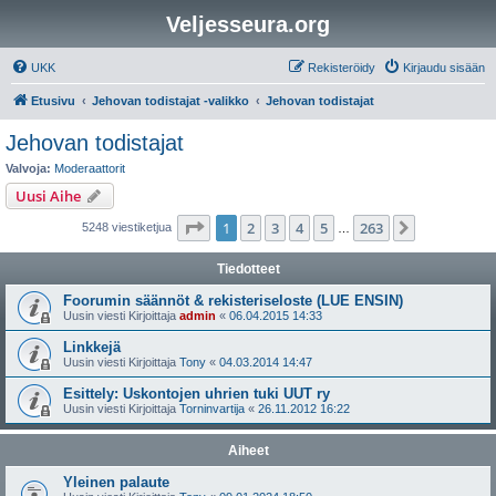
Veljesseura.org
UKK
Rekisteröidy
Kirjaudu sisään
Etusivu
Jehovan todistajat -valikko
Jehovan todistajat
Jehovan todistajat
Valvoja:
Moderaattorit
Uusi Aihe
Sivu
1
/
263
1
2
3
4
5
263
Seuraava
5248 viestiketjua
…
Tiedotteet
Foorumin säännöt & rekisteriseloste (LUE ENSIN)
Uusin viesti Kirjoittaja
admin
«
06.04.2015 14:33
Linkkejä
Uusin viesti Kirjoittaja
Tony
«
04.03.2014 14:47
Esittely: Uskontojen uhrien tuki UUT ry
Uusin viesti Kirjoittaja
Torninvartija
«
26.11.2012 16:22
Aiheet
Yleinen palaute