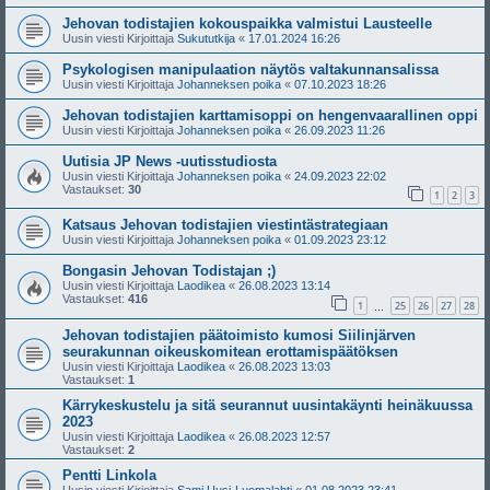
Jehovan todistajien kokouspaikka valmistui Lausteelle
Uusin viesti Kirjoittaja
Sukututkija
«
17.01.2024 16:26
Psykologisen manipulaation näytös valtakunnansalissa
Uusin viesti Kirjoittaja
Johanneksen poika
«
07.10.2023 18:26
Jehovan todistajien karttamisoppi on hengenvaarallinen oppi
Uusin viesti Kirjoittaja
Johanneksen poika
«
26.09.2023 11:26
Uutisia JP News -uutisstudiosta
Uusin viesti Kirjoittaja
Johanneksen poika
«
24.09.2023 22:02
Vastaukset:
30
1
2
3
Katsaus Jehovan todistajien viestintästrategiaan
Uusin viesti Kirjoittaja
Johanneksen poika
«
01.09.2023 23:12
Bongasin Jehovan Todistajan ;)
Uusin viesti Kirjoittaja
Laodikea
«
26.08.2023 13:14
Vastaukset:
416
1
25
26
27
28
…
Jehovan todistajien päätoimisto kumosi Siilinjärven
seurakunnan oikeuskomitean erottamispäätöksen
Uusin viesti Kirjoittaja
Laodikea
«
26.08.2023 13:03
Vastaukset:
1
Kärrykeskustelu ja sitä seurannut uusintakäynti heinäkuussa
2023
Uusin viesti Kirjoittaja
Laodikea
«
26.08.2023 12:57
Vastaukset:
2
Pentti Linkola