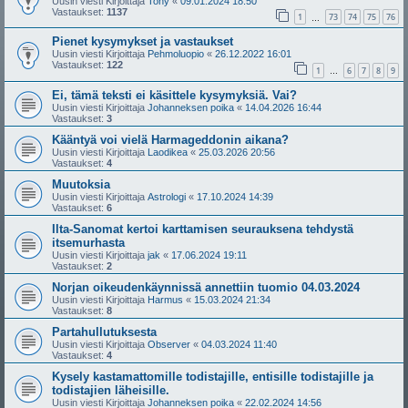
Uusin viesti Kirjoittaja
Tony
«
09.01.2024 18:50
Vastaukset:
1137
1
73
74
75
76
…
Pienet kysymykset ja vastaukset
Uusin viesti Kirjoittaja
Pehmoluopio
«
26.12.2022 16:01
Vastaukset:
122
1
6
7
8
9
…
Ei, tämä teksti ei käsittele kysymyksiä. Vai?
Uusin viesti Kirjoittaja
Johanneksen poika
«
14.04.2026 16:44
Vastaukset:
3
Kääntyä voi vielä Harmageddonin aikana?
Uusin viesti Kirjoittaja
Laodikea
«
25.03.2026 20:56
Vastaukset:
4
Muutoksia
Uusin viesti Kirjoittaja
Astrologi
«
17.10.2024 14:39
Vastaukset:
6
Ilta-Sanomat kertoi karttamisen seurauksena tehdystä
itsemurhasta
Uusin viesti Kirjoittaja
jak
«
17.06.2024 19:11
Vastaukset:
2
Norjan oikeudenkäynnissä annettiin tuomio 04.03.2024
Uusin viesti Kirjoittaja
Harmus
«
15.03.2024 21:34
Vastaukset:
8
Partahullutuksesta
Uusin viesti Kirjoittaja
Observer
«
04.03.2024 11:40
Vastaukset:
4
Kysely kastamattomille todistajille, entisille todistajille ja
todistajien läheisille.
Uusin viesti Kirjoittaja
Johanneksen poika
«
22.02.2024 14:56