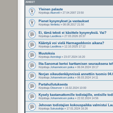
AIHEET
Yleinen palaute
Kirjoittaja
Alueveli
»
27.04.2007 23:50
Pienet kysymykset ja vastaukset
Kirjoittaja
Verilettu
»
08.08.2017 21:50
Ei, tämä teksti ei käsittele kysymyksiä. Vai?
Kirjoittaja
Laodikea
»
27.03.2026 20:37
Kääntyä voi vielä Harmageddonin aikana?
Kirjoittaja
Laodikea
»
12.10.2025 17:12
Muutoksia
Kirjoittaja
Astrologi
»
23.07.2024 16:20
Ilta-Sanomat kertoi karttamisen seurauksena te
Kirjoittaja
Johanneksen poika
»
06.04.2024 19:17
Norjan oikeudenkäynnissä annettiin tuomio 04.
Kirjoittaja
Johanneksen poika
»
06.03.2024 14:11
Partahullutuksesta
Kirjoittaja
Observer
»
16.02.2024 10:00
Kysely kastamattomille todistajille, entisille todis
Kirjoittaja
Johanneksen poika
»
22.02.2024 14:56
Jehovan todistajien kokouspaikka valmistui Lau
Kirjoittaja
Sukututkija
»
17.01.2024 16:26