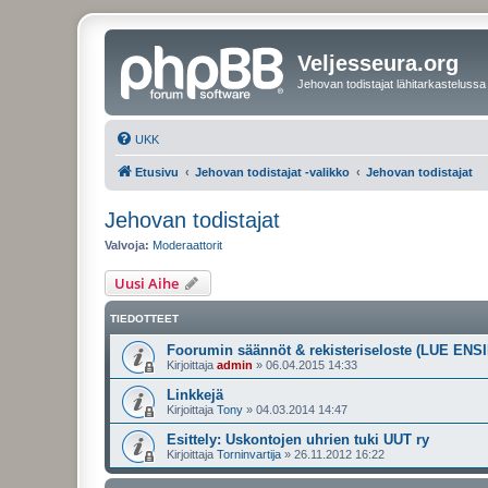
Veljesseura.org
Jehovan todistajat lähitarkastelussa
UKK
Etusivu
Jehovan todistajat -valikko
Jehovan todistajat
Jehovan todistajat
Valvoja:
Moderaattorit
Uusi Aihe
TIEDOTTEET
Foorumin säännöt & rekisteriseloste (LUE ENSI
Kirjoittaja
admin
»
06.04.2015 14:33
Linkkejä
Kirjoittaja
Tony
»
04.03.2014 14:47
Esittely: Uskontojen uhrien tuki UUT ry
Kirjoittaja
Torninvartija
»
26.11.2012 16:22