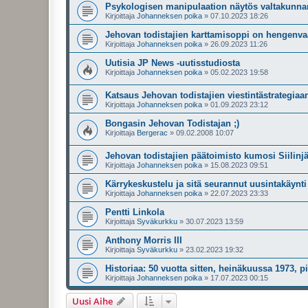
Psykologisen manipulaation näytös valtakunna
Kirjoittaja
Johanneksen poika
»
07.10.2023 18:26
Jehovan todistajien karttamisoppi on hengenva
Kirjoittaja
Johanneksen poika
»
26.09.2023 11:26
Uutisia JP News -uutisstudiosta
Kirjoittaja
Johanneksen poika
»
05.02.2023 19:58
Katsaus Jehovan todistajien viestintästrategiaa
Kirjoittaja
Johanneksen poika
»
01.09.2023 23:12
Bongasin Jehovan Todistajan ;)
Kirjoittaja
Bergerac
»
09.02.2008 10:07
Jehovan todistajien päätoimisto kumosi Siilin
Kirjoittaja
Johanneksen poika
»
15.08.2023 09:51
Kärrykeskustelu ja sitä seurannut uusintakäynt
Kirjoittaja
Johanneksen poika
»
22.07.2023 23:33
Pentti Linkola
Kirjoittaja
Syväkurkku
»
30.07.2023 13:59
Anthony Morris III
Kirjoittaja
Syväkurkku
»
23.02.2023 19:32
Historiaa: 50 vuotta sitten, heinäkuussa 1973, p
Kirjoittaja
Johanneksen poika
»
17.07.2023 00:15
Uusi Aihe