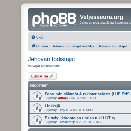
Veljesseura.org
Jehovan todistajat lähitarkastelussa
UKK
Etusivu
Jehovan todistajat -valikko
Jehovan todistajat
Jehovan todistajat
Valvoja:
Moderaattorit
Uusi Aihe
TIEDOTTEET
Foorumin säännöt & rekisteriseloste (LUE ENSI
Kirjoittaja
admin
»
06.04.2015 14:33
Linkkejä
Kirjoittaja
Tony
»
04.03.2014 14:47
Esittely: Uskontojen uhrien tuki UUT ry
Kirjoittaja
Torninvartija
»
26.11.2012 16:22