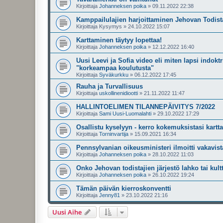
Kirjoittaja
Johanneksen poika
»
09.11.2022 22:38
Kamppailulajien harjoittaminen Jehovan Todist
Kirjoittaja
Kysymys
»
24.10.2022 15:07
Karttaminen täytyy lopettaa!
Kirjoittaja
Johanneksen poika
»
12.12.2022 16:40
Uusi Leevi ja Sofia video eli miten lapsi indok
"korkeampaa koulutusta"
Kirjoittaja
Syväkurkku
»
06.12.2022 17:45
Rauha ja Turvallisuus
Kirjoittaja
uskollinenidiootti
»
21.11.2022 11:47
HALLINTOELIMEN TILANNEPÄIVITYS 7/2022
Kirjoittaja
Sami Uusi-Luomalahti
»
29.10.2022 17:29
Osallistu kyselyyn - kerro kokemuksistasi kartta
Kirjoittaja
Torninvartija
»
15.09.2021 16:34
Pennsylvanian oikeusministeri ilmoitti vakavist
Kirjoittaja
Johanneksen poika
»
28.10.2022 11:03
Onko Jehovan todistajien järjestö lahko tai kult
Kirjoittaja
Johanneksen poika
»
26.10.2022 19:24
Tämän päivän kierroskonventti
Kirjoittaja
Jenny81
»
23.10.2022 21:16
Uusi Aihe