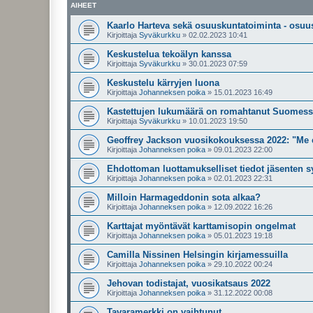
AIHEET
Kaarlo Harteva sekä osuuskuntatoiminta - osuu
Kirjoittaja
Syväkurkku
»
02.02.2023 10:41
Keskustelua tekoälyn kanssa
Kirjoittaja
Syväkurkku
»
30.01.2023 07:59
Keskustelu kärryjen luona
Kirjoittaja
Johanneksen poika
»
15.01.2023 16:49
Kastettujen lukumäärä on romahtanut Suomes
Kirjoittaja
Syväkurkku
»
10.01.2023 19:50
Geoffrey Jackson vuosikokouksessa 2022: "Me e
Kirjoittaja
Johanneksen poika
»
09.01.2023 22:00
Ehdottoman luottamukselliset tiedot jäsenten s
Kirjoittaja
Johanneksen poika
»
02.01.2023 22:31
Milloin Harmageddonin sota alkaa?
Kirjoittaja
Johanneksen poika
»
12.09.2022 16:26
Karttajat myöntävät karttamisopin ongelmat
Kirjoittaja
Johanneksen poika
»
05.01.2023 19:18
Camilla Nissinen Helsingin kirjamessuilla
Kirjoittaja
Johanneksen poika
»
29.10.2022 00:24
Jehovan todistajat, vuosikatsaus 2022
Kirjoittaja
Johanneksen poika
»
31.12.2022 00:08
Tavaramerkki on vaihtunut