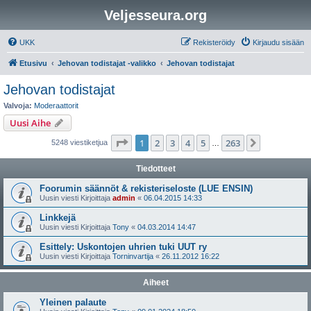
Veljesseura.org
UKK
Rekisteröidy
Kirjaudu sisään
Etusivu
Jehovan todistajat -valikko
Jehovan todistajat
Jehovan todistajat
Valvoja:
Moderaattorit
Uusi Aihe
Sivu
1
/
263
1
2
3
4
5
263
Seuraava
5248 viestiketjua
…
Tiedotteet
Foorumin säännöt & rekisteriseloste (LUE ENSIN)
Uusin viesti Kirjoittaja
admin
«
06.04.2015 14:33
Linkkejä
Uusin viesti Kirjoittaja
Tony
«
04.03.2014 14:47
Esittely: Uskontojen uhrien tuki UUT ry
Uusin viesti Kirjoittaja
Torninvartija
«
26.11.2012 16:22
Aiheet
Yleinen palaute