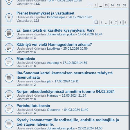
Uusin viesti Kirjoittaja
Tony
«
09.01.2024 18:50
Vastaukset:
1137
1
73
74
75
76
…
Pienet kysymykset ja vastaukset
Uusin viesti Kirjoittaja
Pehmoluopio
«
26.12.2022 16:01
Vastaukset:
122
1
6
7
8
9
…
Ei, tämä teksti ei käsittele kysymyksiä. Vai?
Uusin viesti Kirjoittaja
Johanneksen poika
«
14.04.2026 16:44
Vastaukset:
3
Kääntyä voi vielä Harmageddonin aikana?
Uusin viesti Kirjoittaja
Laodikea
«
25.03.2026 20:56
Vastaukset:
4
Muutoksia
Uusin viesti Kirjoittaja
Astrologi
«
17.10.2024 14:39
Vastaukset:
6
Ilta-Sanomat kertoi karttamisen seurauksena tehdystä
itsemurhasta
Uusin viesti Kirjoittaja
jak
«
17.06.2024 19:11
Vastaukset:
2
Norjan oikeudenkäynnissä annettiin tuomio 04.03.2024
Uusin viesti Kirjoittaja
Harmus
«
15.03.2024 21:34
Vastaukset:
8
Partahullutuksesta
Uusin viesti Kirjoittaja
Observer
«
04.03.2024 11:40
Vastaukset:
4
Kysely kastamattomille todistajille, entisille todistajille ja
todistajien läheisille.
Uusin viesti Kirjoittaja
Johanneksen poika
«
22.02.2024 14:56