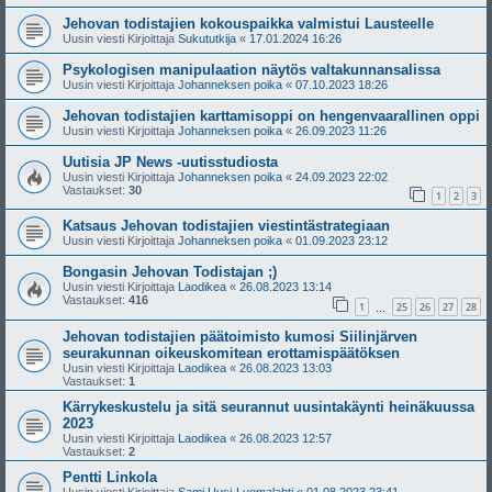
Jehovan todistajien kokouspaikka valmistui Lausteelle
Uusin viesti Kirjoittaja
Sukututkija
«
17.01.2024 16:26
Psykologisen manipulaation näytös valtakunnansalissa
Uusin viesti Kirjoittaja
Johanneksen poika
«
07.10.2023 18:26
Jehovan todistajien karttamisoppi on hengenvaarallinen oppi
Uusin viesti Kirjoittaja
Johanneksen poika
«
26.09.2023 11:26
Uutisia JP News -uutisstudiosta
Uusin viesti Kirjoittaja
Johanneksen poika
«
24.09.2023 22:02
Vastaukset:
30
1
2
3
Katsaus Jehovan todistajien viestintästrategiaan
Uusin viesti Kirjoittaja
Johanneksen poika
«
01.09.2023 23:12
Bongasin Jehovan Todistajan ;)
Uusin viesti Kirjoittaja
Laodikea
«
26.08.2023 13:14
Vastaukset:
416
1
25
26
27
28
…
Jehovan todistajien päätoimisto kumosi Siilinjärven
seurakunnan oikeuskomitean erottamispäätöksen
Uusin viesti Kirjoittaja
Laodikea
«
26.08.2023 13:03
Vastaukset:
1
Kärrykeskustelu ja sitä seurannut uusintakäynti heinäkuussa
2023
Uusin viesti Kirjoittaja
Laodikea
«
26.08.2023 12:57
Vastaukset:
2
Pentti Linkola