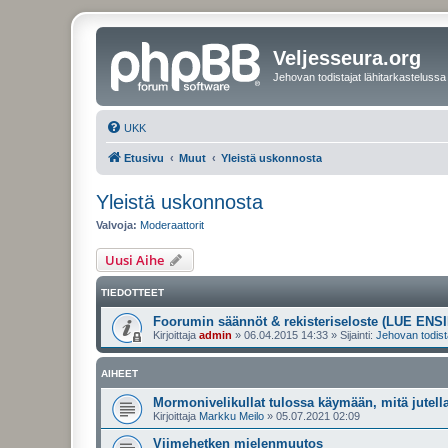
Veljesseura.org
Jehovan todistajat lähitarkastelussa
UKK
Etusivu
Muut
Yleistä uskonnosta
Yleistä uskonnosta
Valvoja:
Moderaattorit
Uusi Aihe
TIEDOTTEET
Foorumin säännöt & rekisteriseloste (LUE ENSI
Kirjoittaja
admin
»
06.04.2015 14:33
» Sijainti:
Jehovan todist
AIHEET
Mormonivelikullat tulossa käymään, mitä jutell
Kirjoittaja
Markku Meilo
»
05.07.2021 02:09
Viimehetken mielenmuutos