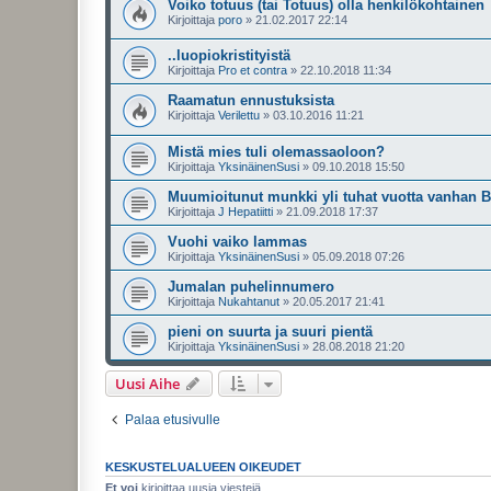
Voiko totuus (tai Totuus) olla henkilökohtainen
Kirjoittaja
poro
»
21.02.2017 22:14
..luopiokristityistä
Kirjoittaja
Pro et contra
»
22.10.2018 11:34
Raamatun ennustuksista
Kirjoittaja
Verilettu
»
03.10.2016 11:21
Mistä mies tuli olemassaoloon?
Kirjoittaja
YksinäinenSusi
»
09.10.2018 15:50
Muumioitunut munkki yli tuhat vuotta vanhan B
Kirjoittaja
J Hepatiitti
»
21.09.2018 17:37
Vuohi vaiko lammas
Kirjoittaja
YksinäinenSusi
»
05.09.2018 07:26
Jumalan puhelinnumero
Kirjoittaja
Nukahtanut
»
20.05.2017 21:41
pieni on suurta ja suuri pientä
Kirjoittaja
YksinäinenSusi
»
28.08.2018 21:20
Uusi Aihe
Palaa etusivulle
KESKUSTELUALUEEN OIKEUDET
Et voi
kirjoittaa uusia viestejä