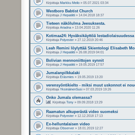
Kirjoittaja
Markku Meilo
»
05.07.2021 03:34
Westboro Babtist Church
Kirjoittaja
J Hepatiitti
»
14.04.2018 18:37
Tieteen näkölulma Jeesuksesta.
Kirjoittaja
Ariadna
»
13.04.2020 11:26
Kotimaa24: Hyväksikäyttöä lestadiolaisuudessa t
Kirjoittaja
Polyester
»
27.12.2019 20:46
Leah Remini löylyttää Skientologi Elisabeth M
Kirjoittaja
J Hepatiitti
»
26.08.2019 04:01
Bolivian mennoniittojen synnit
Kirjoittaja
J Hepatiitti
»
19.05.2019 17:57
Jumalanpilkkalaki
Kirjoittaja
Eräsmies
»
19.05.2019 13:20
verensyöntikielto - miksi muut uskonnot ei nou
Kirjoittaja
YksinäinenSusi
»
07.03.2019 19:26
Onko Jumala olemassa?
Kirjoittaja
Tony
»
09.09.2018 13:29
Raamatun alkuperästä video suomeksi
Kirjoittaja
Polyester
»
12.12.2018 17:13
Ex-helluntalaisen video
Kirjoittaja
Observer
»
18.01.2019 12:27