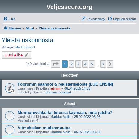
Veljesseura.org
UKK
Rekisteröidy
Kirjaudu sisään
Etusivu
Muut
Yleistä uskonnosta
Yleistä uskonnosta
Valvoja:
Moderaattorit
Uusi Aihe
Sivu
1
/
7
1
2
3
4
5
7
Seuraava
140 viestiketjua
…
Tiedotteet
Foorumin säännöt & rekisteriseloste (LUE ENSIN)
Uusin viesti Kirjoittaja
admin
«
06.04.2015 14:33
Lähetetty Sijainti:
Jehovan todistajat
Aiheet
Mormonivelikullat tulossa käymään, mitä jutella?
Uusin viesti Kirjoittaja
Markku Meilo
«
25.02.2022 03:26
Vastaukset:
4
Viimehetken mielenmuutos
Uusin viesti Kirjoittaja
Markku Meilo
«
05.07.2021 03:34