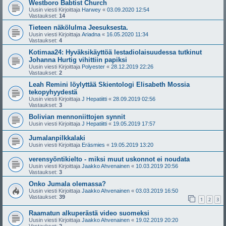
Westboro Babtist Church
Uusin viesti Kirjoittaja
Harwey
«
03.09.2020 12:54
Vastaukset:
14
Tieteen näkölulma Jeesuksesta.
Uusin viesti Kirjoittaja
Ariadna
«
16.05.2020 11:34
Vastaukset:
4
Kotimaa24: Hyväksikäyttöä lestadiolaisuudessa tutkinut
Johanna Hurtig vihittiin papiksi
Uusin viesti Kirjoittaja
Polyester
«
28.12.2019 22:26
Vastaukset:
2
Leah Remini löylyttää Skientologi Elisabeth Mossia
tekopyhyydestä
Uusin viesti Kirjoittaja
J Hepatiitti
«
28.09.2019 02:56
Vastaukset:
3
Bolivian mennoniittojen synnit
Uusin viesti Kirjoittaja
J Hepatiitti
«
19.05.2019 17:57
Jumalanpilkkalaki
Uusin viesti Kirjoittaja
Eräsmies
«
19.05.2019 13:20
verensyöntikielto - miksi muut uskonnot ei noudata
Uusin viesti Kirjoittaja
Jaakko Ahvenainen
«
10.03.2019 20:56
Vastaukset:
3
Onko Jumala olemassa?
Uusin viesti Kirjoittaja
Jaakko Ahvenainen
«
03.03.2019 16:50
Vastaukset:
39
1
2
3
Raamatun alkuperästä video suomeksi
Uusin viesti Kirjoittaja
Jaakko Ahvenainen
«
19.02.2019 20:20