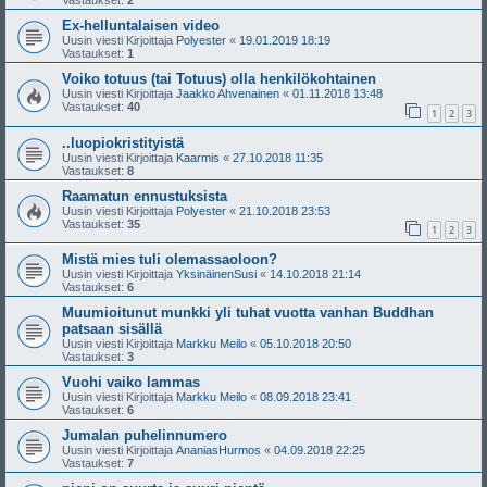
Vastaukset:
2
Ex-helluntalaisen video
Uusin viesti Kirjoittaja
Polyester
«
19.01.2019 18:19
Vastaukset:
1
Voiko totuus (tai Totuus) olla henkilökohtainen
Uusin viesti Kirjoittaja
Jaakko Ahvenainen
«
01.11.2018 13:48
Vastaukset:
40
1
2
3
..luopiokristityistä
Uusin viesti Kirjoittaja
Kaarmis
«
27.10.2018 11:35
Vastaukset:
8
Raamatun ennustuksista
Uusin viesti Kirjoittaja
Polyester
«
21.10.2018 23:53
Vastaukset:
35
1
2
3
Mistä mies tuli olemassaoloon?
Uusin viesti Kirjoittaja
YksinäinenSusi
«
14.10.2018 21:14
Vastaukset:
6
Muumioitunut munkki yli tuhat vuotta vanhan Buddhan
patsaan sisällä
Uusin viesti Kirjoittaja
Markku Meilo
«
05.10.2018 20:50
Vastaukset:
3
Vuohi vaiko lammas
Uusin viesti Kirjoittaja
Markku Meilo
«
08.09.2018 23:41
Vastaukset:
6
Jumalan puhelinnumero
Uusin viesti Kirjoittaja
AnaniasHurmos
«
04.09.2018 22:25
Vastaukset:
7