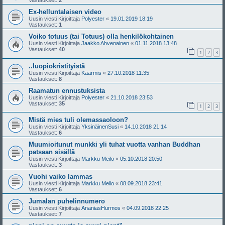
Vastaukset:
2
Ex-helluntalaisen video
Uusin viesti Kirjoittaja
Polyester
«
19.01.2019 18:19
Vastaukset:
1
Voiko totuus (tai Totuus) olla henkilökohtainen
Uusin viesti Kirjoittaja
Jaakko Ahvenainen
«
01.11.2018 13:48
Vastaukset:
40
1
2
3
..luopiokristityistä
Uusin viesti Kirjoittaja
Kaarmis
«
27.10.2018 11:35
Vastaukset:
8
Raamatun ennustuksista
Uusin viesti Kirjoittaja
Polyester
«
21.10.2018 23:53
Vastaukset:
35
1
2
3
Mistä mies tuli olemassaoloon?
Uusin viesti Kirjoittaja
YksinäinenSusi
«
14.10.2018 21:14
Vastaukset:
6
Muumioitunut munkki yli tuhat vuotta vanhan Buddhan
patsaan sisällä
Uusin viesti Kirjoittaja
Markku Meilo
«
05.10.2018 20:50
Vastaukset:
3
Vuohi vaiko lammas
Uusin viesti Kirjoittaja
Markku Meilo
«
08.09.2018 23:41
Vastaukset:
6
Jumalan puhelinnumero
Uusin viesti Kirjoittaja
AnaniasHurmos
«
04.09.2018 22:25
Vastaukset:
7