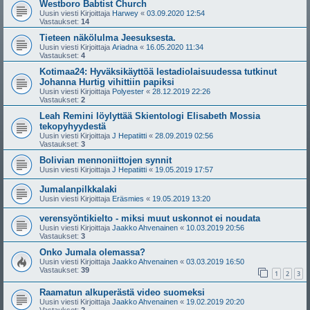
Westboro Babtist Church
Uusin viesti Kirjoittaja
Harwey
«
03.09.2020 12:54
Vastaukset:
14
Tieteen näkölulma Jeesuksesta.
Uusin viesti Kirjoittaja
Ariadna
«
16.05.2020 11:34
Vastaukset:
4
Kotimaa24: Hyväksikäyttöä lestadiolaisuudessa tutkinut
Johanna Hurtig vihittiin papiksi
Uusin viesti Kirjoittaja
Polyester
«
28.12.2019 22:26
Vastaukset:
2
Leah Remini löylyttää Skientologi Elisabeth Mossia
tekopyhyydestä
Uusin viesti Kirjoittaja
J Hepatiitti
«
28.09.2019 02:56
Vastaukset:
3
Bolivian mennoniittojen synnit
Uusin viesti Kirjoittaja
J Hepatiitti
«
19.05.2019 17:57
Jumalanpilkkalaki
Uusin viesti Kirjoittaja
Eräsmies
«
19.05.2019 13:20
verensyöntikielto - miksi muut uskonnot ei noudata
Uusin viesti Kirjoittaja
Jaakko Ahvenainen
«
10.03.2019 20:56
Vastaukset:
3
Onko Jumala olemassa?
Uusin viesti Kirjoittaja
Jaakko Ahvenainen
«
03.03.2019 16:50
Vastaukset:
39
1
2
3
Raamatun alkuperästä video suomeksi
Uusin viesti Kirjoittaja
Jaakko Ahvenainen
«
19.02.2019 20:20