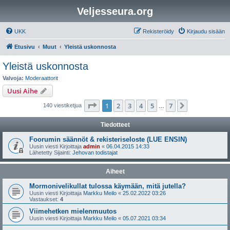
Veljesseura.org
UKK
Rekisteröidy
Kirjaudu sisään
Etusivu
Muut
Yleistä uskonnosta
Yleistä uskonnosta
Valvoja:
Moderaattorit
Uusi Aihe
Sivu
1
/
7
1
2
3
4
5
7
Seuraava
140 viestiketjua
…
Tiedotteet
Foorumin säännöt & rekisteriseloste (LUE ENSIN)
Uusin viesti Kirjoittaja
admin
«
06.04.2015 14:33
Lähetetty Sijainti:
Jehovan todistajat
Aiheet
Mormonivelikullat tulossa käymään, mitä jutella?
Uusin viesti Kirjoittaja
Markku Meilo
«
25.02.2022 03:26
Vastaukset:
4
Viimehetken mielenmuutos
Uusin viesti Kirjoittaja
Markku Meilo
«
05.07.2021 03:34