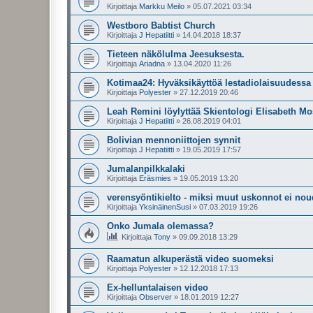
Kirjoittaja
Markku Meilo
»
05.07.2021 03:34
Westboro Babtist Church
Kirjoittaja
J Hepatiitti
»
14.04.2018 18:37
Tieteen näkölulma Jeesuksesta.
Kirjoittaja
Ariadna
»
13.04.2020 11:26
Kotimaa24: Hyväksikäyttöä lestadiolaisuudessa t
Kirjoittaja
Polyester
»
27.12.2019 20:46
Leah Remini löylyttää Skientologi Elisabeth M
Kirjoittaja
J Hepatiitti
»
26.08.2019 04:01
Bolivian mennoniittojen synnit
Kirjoittaja
J Hepatiitti
»
19.05.2019 17:57
Jumalanpilkkalaki
Kirjoittaja
Eräsmies
»
19.05.2019 13:20
verensyöntikielto - miksi muut uskonnot ei nou
Kirjoittaja
YksinäinenSusi
»
07.03.2019 19:26
Onko Jumala olemassa?
Kirjoittaja
Tony
»
09.09.2018 13:29
Raamatun alkuperästä video suomeksi
Kirjoittaja
Polyester
»
12.12.2018 17:13
Ex-helluntalaisen video
Kirjoittaja
Observer
»
18.01.2019 12:27