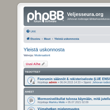
Veljesseura.org
Jehovan todistajat lähitarkastelussa
UKK
Etusivu
Muut
Yleistä uskonnosta
Yleistä uskonnosta
Valvoja:
Moderaattorit
Uusi Aihe
TIEDOTTEET
Foorumin säännöt & rekisteriseloste (LUE ENSI
Kirjoittaja
admin
»
06.04.2015 14:33
» Sijainti:
Jehovan todist
AIHEET
Mormonivelikullat tulossa käymään, mitä jutell
Kirjoittaja
Markku Meilo
»
05.07.2021 02:09
Viimehetken mielenmuutos