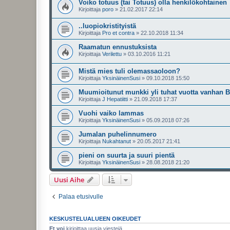
Voiko totuus (tai Totuus) olla henkilökohtainen
Kirjoittaja
poro
»
21.02.2017 22:14
..luopiokristityistä
Kirjoittaja
Pro et contra
»
22.10.2018 11:34
Raamatun ennustuksista
Kirjoittaja
Verilettu
»
03.10.2016 11:21
Mistä mies tuli olemassaoloon?
Kirjoittaja
YksinäinenSusi
»
09.10.2018 15:50
Muumioitunut munkki yli tuhat vuotta vanhan B
Kirjoittaja
J Hepatiitti
»
21.09.2018 17:37
Vuohi vaiko lammas
Kirjoittaja
YksinäinenSusi
»
05.09.2018 07:26
Jumalan puhelinnumero
Kirjoittaja
Nukahtanut
»
20.05.2017 21:41
pieni on suurta ja suuri pientä
Kirjoittaja
YksinäinenSusi
»
28.08.2018 21:20
Uusi Aihe
Palaa etusivulle
KESKUSTELUALUEEN OIKEUDET
Et voi
kirjoittaa uusia viestejä