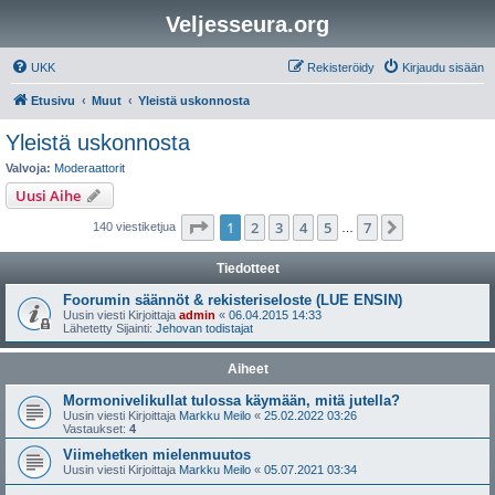
Veljesseura.org
UKK
Rekisteröidy
Kirjaudu sisään
Etusivu
Muut
Yleistä uskonnosta
Yleistä uskonnosta
Valvoja:
Moderaattorit
Uusi Aihe
Sivu
1
/
7
1
2
3
4
5
7
Seuraava
140 viestiketjua
…
Tiedotteet
Foorumin säännöt & rekisteriseloste (LUE ENSIN)
Uusin viesti Kirjoittaja
admin
«
06.04.2015 14:33
Lähetetty Sijainti:
Jehovan todistajat
Aiheet
Mormonivelikullat tulossa käymään, mitä jutella?
Uusin viesti Kirjoittaja
Markku Meilo
«
25.02.2022 03:26
Vastaukset:
4
Viimehetken mielenmuutos
Uusin viesti Kirjoittaja
Markku Meilo
«
05.07.2021 03:34