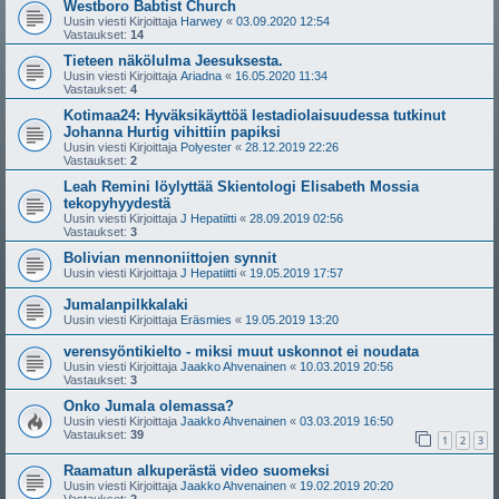
Westboro Babtist Church
Uusin viesti Kirjoittaja
Harwey
«
03.09.2020 12:54
Vastaukset:
14
Tieteen näkölulma Jeesuksesta.
Uusin viesti Kirjoittaja
Ariadna
«
16.05.2020 11:34
Vastaukset:
4
Kotimaa24: Hyväksikäyttöä lestadiolaisuudessa tutkinut
Johanna Hurtig vihittiin papiksi
Uusin viesti Kirjoittaja
Polyester
«
28.12.2019 22:26
Vastaukset:
2
Leah Remini löylyttää Skientologi Elisabeth Mossia
tekopyhyydestä
Uusin viesti Kirjoittaja
J Hepatiitti
«
28.09.2019 02:56
Vastaukset:
3
Bolivian mennoniittojen synnit
Uusin viesti Kirjoittaja
J Hepatiitti
«
19.05.2019 17:57
Jumalanpilkkalaki
Uusin viesti Kirjoittaja
Eräsmies
«
19.05.2019 13:20
verensyöntikielto - miksi muut uskonnot ei noudata
Uusin viesti Kirjoittaja
Jaakko Ahvenainen
«
10.03.2019 20:56
Vastaukset:
3
Onko Jumala olemassa?
Uusin viesti Kirjoittaja
Jaakko Ahvenainen
«
03.03.2019 16:50
Vastaukset:
39
1
2
3
Raamatun alkuperästä video suomeksi
Uusin viesti Kirjoittaja
Jaakko Ahvenainen
«
19.02.2019 20:20