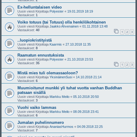
Vastaukset:
2
Ex-helluntalaisen video
Uusin viesti Kirjoittaja
Polyester
«
19.01.2019 18:19
Vastaukset:
1
Voiko totuus (tai Totuus) olla henkilökohtainen
Uusin viesti Kirjoittaja
Jaakko Ahvenainen
«
01.11.2018 13:48
Vastaukset:
40
1
2
3
..luopiokristityistä
Uusin viesti Kirjoittaja
Kaarmis
«
27.10.2018 11:35
Vastaukset:
8
Raamatun ennustuksista
Uusin viesti Kirjoittaja
Polyester
«
21.10.2018 23:53
Vastaukset:
35
1
2
3
Mistä mies tuli olemassaoloon?
Uusin viesti Kirjoittaja
YksinäinenSusi
«
14.10.2018 21:14
Vastaukset:
6
Muumioitunut munkki yli tuhat vuotta vanhan Buddhan
patsaan sisällä
Uusin viesti Kirjoittaja
Markku Meilo
«
05.10.2018 20:50
Vastaukset:
3
Vuohi vaiko lammas
Uusin viesti Kirjoittaja
Markku Meilo
«
08.09.2018 23:41
Vastaukset:
6
Jumalan puhelinnumero
Uusin viesti Kirjoittaja
AnaniasHurmos
«
04.09.2018 22:25
Vastaukset:
7