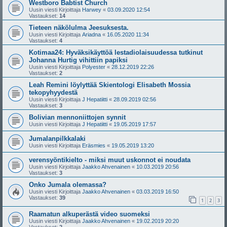
Westboro Babtist Church
Uusin viesti Kirjoittaja
Harwey
«
03.09.2020 12:54
Vastaukset:
14
Tieteen näkölulma Jeesuksesta.
Uusin viesti Kirjoittaja
Ariadna
«
16.05.2020 11:34
Vastaukset:
4
Kotimaa24: Hyväksikäyttöä lestadiolaisuudessa tutkinut
Johanna Hurtig vihittiin papiksi
Uusin viesti Kirjoittaja
Polyester
«
28.12.2019 22:26
Vastaukset:
2
Leah Remini löylyttää Skientologi Elisabeth Mossia
tekopyhyydestä
Uusin viesti Kirjoittaja
J Hepatiitti
«
28.09.2019 02:56
Vastaukset:
3
Bolivian mennoniittojen synnit
Uusin viesti Kirjoittaja
J Hepatiitti
«
19.05.2019 17:57
Jumalanpilkkalaki
Uusin viesti Kirjoittaja
Eräsmies
«
19.05.2019 13:20
verensyöntikielto - miksi muut uskonnot ei noudata
Uusin viesti Kirjoittaja
Jaakko Ahvenainen
«
10.03.2019 20:56
Vastaukset:
3
Onko Jumala olemassa?
Uusin viesti Kirjoittaja
Jaakko Ahvenainen
«
03.03.2019 16:50
Vastaukset:
39
1
2
3
Raamatun alkuperästä video suomeksi
Uusin viesti Kirjoittaja
Jaakko Ahvenainen
«
19.02.2019 20:20