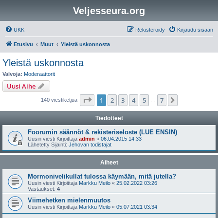
Veljesseura.org
UKK
Rekisteröidy
Kirjaudu sisään
Etusivu
Muut
Yleistä uskonnosta
Yleistä uskonnosta
Valvoja:
Moderaattorit
Uusi Aihe
Sivu
1
/
7
1
2
3
4
5
7
Seuraava
140 viestiketjua
…
Tiedotteet
Foorumin säännöt & rekisteriseloste (LUE ENSIN)
Uusin viesti Kirjoittaja
admin
«
06.04.2015 14:33
Lähetetty Sijainti:
Jehovan todistajat
Aiheet
Mormonivelikullat tulossa käymään, mitä jutella?
Uusin viesti Kirjoittaja
Markku Meilo
«
25.02.2022 03:26
Vastaukset:
4
Viimehetken mielenmuutos
Uusin viesti Kirjoittaja
Markku Meilo
«
05.07.2021 03:34