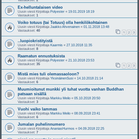
Vastaukset:
2
Ex-helluntalaisen video
Uusin viesti Kirjoittaja
Polyester
«
19.01.2019 18:19
Vastaukset:
1
Voiko totuus (tai Totuus) olla henkilökohtainen
Uusin viesti Kirjoittaja
Jaakko Ahvenainen
«
01.11.2018 13:48
Vastaukset:
40
1
2
3
..luopiokristityistä
Uusin viesti Kirjoittaja
Kaarmis
«
27.10.2018 11:35
Vastaukset:
8
Raamatun ennustuksista
Uusin viesti Kirjoittaja
Polyester
«
21.10.2018 23:53
Vastaukset:
35
1
2
3
Mistä mies tuli olemassaoloon?
Uusin viesti Kirjoittaja
YksinäinenSusi
«
14.10.2018 21:14
Vastaukset:
6
Muumioitunut munkki yli tuhat vuotta vanhan Buddhan
patsaan sisällä
Uusin viesti Kirjoittaja
Markku Meilo
«
05.10.2018 20:50
Vastaukset:
3
Vuohi vaiko lammas
Uusin viesti Kirjoittaja
Markku Meilo
«
08.09.2018 23:41
Vastaukset:
6
Jumalan puhelinnumero
Uusin viesti Kirjoittaja
AnaniasHurmos
«
04.09.2018 22:25
Vastaukset:
7