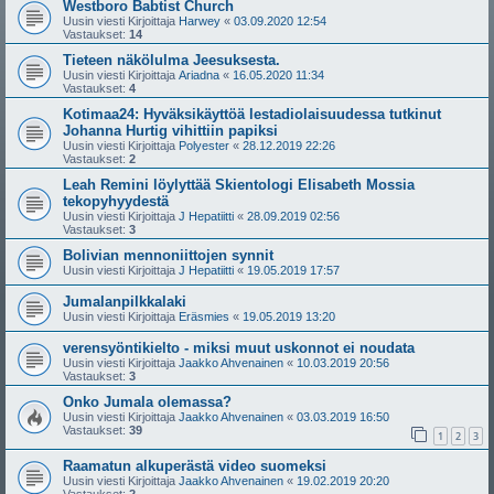
Westboro Babtist Church
Uusin viesti Kirjoittaja
Harwey
«
03.09.2020 12:54
Vastaukset:
14
Tieteen näkölulma Jeesuksesta.
Uusin viesti Kirjoittaja
Ariadna
«
16.05.2020 11:34
Vastaukset:
4
Kotimaa24: Hyväksikäyttöä lestadiolaisuudessa tutkinut
Johanna Hurtig vihittiin papiksi
Uusin viesti Kirjoittaja
Polyester
«
28.12.2019 22:26
Vastaukset:
2
Leah Remini löylyttää Skientologi Elisabeth Mossia
tekopyhyydestä
Uusin viesti Kirjoittaja
J Hepatiitti
«
28.09.2019 02:56
Vastaukset:
3
Bolivian mennoniittojen synnit
Uusin viesti Kirjoittaja
J Hepatiitti
«
19.05.2019 17:57
Jumalanpilkkalaki
Uusin viesti Kirjoittaja
Eräsmies
«
19.05.2019 13:20
verensyöntikielto - miksi muut uskonnot ei noudata
Uusin viesti Kirjoittaja
Jaakko Ahvenainen
«
10.03.2019 20:56
Vastaukset:
3
Onko Jumala olemassa?
Uusin viesti Kirjoittaja
Jaakko Ahvenainen
«
03.03.2019 16:50
Vastaukset:
39
1
2
3
Raamatun alkuperästä video suomeksi
Uusin viesti Kirjoittaja
Jaakko Ahvenainen
«
19.02.2019 20:20