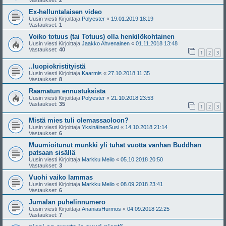
Vastaukset:
2
Ex-helluntalaisen video
Uusin viesti Kirjoittaja
Polyester
«
19.01.2019 18:19
Vastaukset:
1
Voiko totuus (tai Totuus) olla henkilökohtainen
Uusin viesti Kirjoittaja
Jaakko Ahvenainen
«
01.11.2018 13:48
Vastaukset:
40
1
2
3
..luopiokristityistä
Uusin viesti Kirjoittaja
Kaarmis
«
27.10.2018 11:35
Vastaukset:
8
Raamatun ennustuksista
Uusin viesti Kirjoittaja
Polyester
«
21.10.2018 23:53
Vastaukset:
35
1
2
3
Mistä mies tuli olemassaoloon?
Uusin viesti Kirjoittaja
YksinäinenSusi
«
14.10.2018 21:14
Vastaukset:
6
Muumioitunut munkki yli tuhat vuotta vanhan Buddhan
patsaan sisällä
Uusin viesti Kirjoittaja
Markku Meilo
«
05.10.2018 20:50
Vastaukset:
3
Vuohi vaiko lammas
Uusin viesti Kirjoittaja
Markku Meilo
«
08.09.2018 23:41
Vastaukset:
6
Jumalan puhelinnumero
Uusin viesti Kirjoittaja
AnaniasHurmos
«
04.09.2018 22:25
Vastaukset:
7