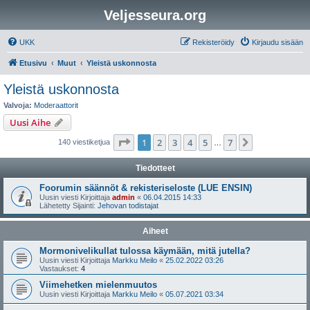
Veljesseura.org
UKK
Rekisteröidy
Kirjaudu sisään
Etusivu
Muut
Yleistä uskonnosta
Yleistä uskonnosta
Valvoja:
Moderaattorit
Uusi Aihe
Sivu
1
/
7
1
2
3
4
5
7
Seuraava
140 viestiketjua
…
Tiedotteet
Foorumin säännöt & rekisteriseloste (LUE ENSIN)
Uusin viesti Kirjoittaja
admin
«
06.04.2015 14:33
Lähetetty Sijainti:
Jehovan todistajat
Aiheet
Mormonivelikullat tulossa käymään, mitä jutella?
Uusin viesti Kirjoittaja
Markku Meilo
«
25.02.2022 03:26
Vastaukset:
4
Viimehetken mielenmuutos
Uusin viesti Kirjoittaja
Markku Meilo
«
05.07.2021 03:34