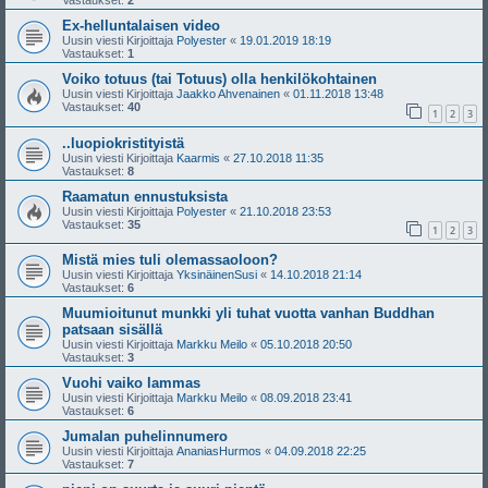
Vastaukset:
2
Ex-helluntalaisen video
Uusin viesti Kirjoittaja
Polyester
«
19.01.2019 18:19
Vastaukset:
1
Voiko totuus (tai Totuus) olla henkilökohtainen
Uusin viesti Kirjoittaja
Jaakko Ahvenainen
«
01.11.2018 13:48
Vastaukset:
40
1
2
3
..luopiokristityistä
Uusin viesti Kirjoittaja
Kaarmis
«
27.10.2018 11:35
Vastaukset:
8
Raamatun ennustuksista
Uusin viesti Kirjoittaja
Polyester
«
21.10.2018 23:53
Vastaukset:
35
1
2
3
Mistä mies tuli olemassaoloon?
Uusin viesti Kirjoittaja
YksinäinenSusi
«
14.10.2018 21:14
Vastaukset:
6
Muumioitunut munkki yli tuhat vuotta vanhan Buddhan
patsaan sisällä
Uusin viesti Kirjoittaja
Markku Meilo
«
05.10.2018 20:50
Vastaukset:
3
Vuohi vaiko lammas
Uusin viesti Kirjoittaja
Markku Meilo
«
08.09.2018 23:41
Vastaukset:
6
Jumalan puhelinnumero
Uusin viesti Kirjoittaja
AnaniasHurmos
«
04.09.2018 22:25
Vastaukset:
7