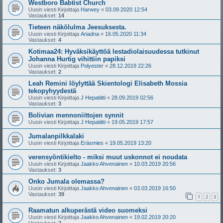
Westboro Babtist Church
Uusin viesti Kirjoittaja
Harwey
«
03.09.2020 12:54
Vastaukset:
14
Tieteen näkölulma Jeesuksesta.
Uusin viesti Kirjoittaja
Ariadna
«
16.05.2020 11:34
Vastaukset:
4
Kotimaa24: Hyväksikäyttöä lestadiolaisuudessa tutkinut
Johanna Hurtig vihittiin papiksi
Uusin viesti Kirjoittaja
Polyester
«
28.12.2019 22:26
Vastaukset:
2
Leah Remini löylyttää Skientologi Elisabeth Mossia
tekopyhyydestä
Uusin viesti Kirjoittaja
J Hepatiitti
«
28.09.2019 02:56
Vastaukset:
3
Bolivian mennoniittojen synnit
Uusin viesti Kirjoittaja
J Hepatiitti
«
19.05.2019 17:57
Jumalanpilkkalaki
Uusin viesti Kirjoittaja
Eräsmies
«
19.05.2019 13:20
verensyöntikielto - miksi muut uskonnot ei noudata
Uusin viesti Kirjoittaja
Jaakko Ahvenainen
«
10.03.2019 20:56
Vastaukset:
3
Onko Jumala olemassa?
Uusin viesti Kirjoittaja
Jaakko Ahvenainen
«
03.03.2019 16:50
Vastaukset:
39
1
2
3
Raamatun alkuperästä video suomeksi
Uusin viesti Kirjoittaja
Jaakko Ahvenainen
«
19.02.2019 20:20