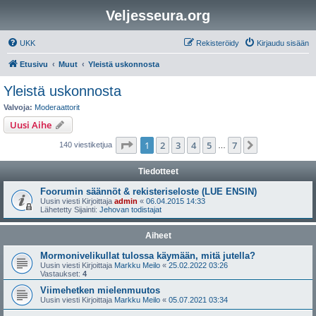
Veljesseura.org
UKK
Rekisteröidy
Kirjaudu sisään
Etusivu
Muut
Yleistä uskonnosta
Yleistä uskonnosta
Valvoja:
Moderaattorit
Uusi Aihe
Sivu
1
/
7
1
2
3
4
5
7
Seuraava
140 viestiketjua
…
Tiedotteet
Foorumin säännöt & rekisteriseloste (LUE ENSIN)
Uusin viesti Kirjoittaja
admin
«
06.04.2015 14:33
Lähetetty Sijainti:
Jehovan todistajat
Aiheet
Mormonivelikullat tulossa käymään, mitä jutella?
Uusin viesti Kirjoittaja
Markku Meilo
«
25.02.2022 03:26
Vastaukset:
4
Viimehetken mielenmuutos
Uusin viesti Kirjoittaja
Markku Meilo
«
05.07.2021 03:34