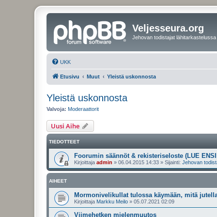
Veljesseura.org
Jehovan todistajat lähitarkastelussa
UKK
Etusivu
Muut
Yleistä uskonnosta
Yleistä uskonnosta
Valvoja:
Moderaattorit
Uusi Aihe
TIEDOTTEET
Foorumin säännöt & rekisteriseloste (LUE ENSI
Kirjoittaja
admin
»
06.04.2015 14:33
» Sijainti:
Jehovan todist
AIHEET
Mormonivelikullat tulossa käymään, mitä jutell
Kirjoittaja
Markku Meilo
»
05.07.2021 02:09
Viimehetken mielenmuutos