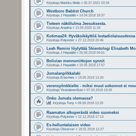
Kirjoittaja
Markku Meilo
»
05.07.2021 03:34
Westboro Babtist Church
Kirjoittaja
J Hepatiitti
»
14.04.2018 18:37
Tieteen näkölulma Jeesuksesta.
Kirjoittaja
Ariadna
»
13.04.2020 11:26
Kotimaa24: Hyväksikäyttöä lestadiolaisuudessa t
Kirjoittaja
Polyester
»
27.12.2019 20:46
Leah Remini löylyttää Skientologi Elisabeth M
Kirjoittaja
J Hepatiitti
»
26.08.2019 04:01
Bolivian mennoniittojen synnit
Kirjoittaja
J Hepatiitti
»
19.05.2019 17:57
Jumalanpilkkalaki
Kirjoittaja
Eräsmies
»
19.05.2019 13:20
verensyöntikielto - miksi muut uskonnot ei nou
Kirjoittaja
YksinäinenSusi
»
07.03.2019 19:26
Onko Jumala olemassa?
Kirjoittaja
Tony
»
09.09.2018 13:29
Raamatun alkuperästä video suomeksi
Kirjoittaja
Polyester
»
12.12.2018 17:13
Ex-helluntalaisen video
Kirjoittaja
Observer
»
18.01.2019 12:27