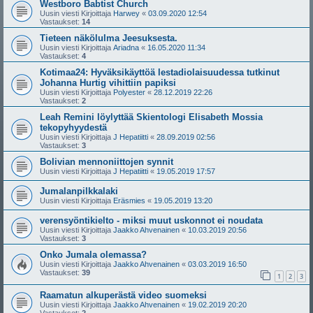
Westboro Babtist Church
Uusin viesti Kirjoittaja
Harwey
«
03.09.2020 12:54
Vastaukset:
14
Tieteen näkölulma Jeesuksesta.
Uusin viesti Kirjoittaja
Ariadna
«
16.05.2020 11:34
Vastaukset:
4
Kotimaa24: Hyväksikäyttöä lestadiolaisuudessa tutkinut
Johanna Hurtig vihittiin papiksi
Uusin viesti Kirjoittaja
Polyester
«
28.12.2019 22:26
Vastaukset:
2
Leah Remini löylyttää Skientologi Elisabeth Mossia
tekopyhyydestä
Uusin viesti Kirjoittaja
J Hepatiitti
«
28.09.2019 02:56
Vastaukset:
3
Bolivian mennoniittojen synnit
Uusin viesti Kirjoittaja
J Hepatiitti
«
19.05.2019 17:57
Jumalanpilkkalaki
Uusin viesti Kirjoittaja
Eräsmies
«
19.05.2019 13:20
verensyöntikielto - miksi muut uskonnot ei noudata
Uusin viesti Kirjoittaja
Jaakko Ahvenainen
«
10.03.2019 20:56
Vastaukset:
3
Onko Jumala olemassa?
Uusin viesti Kirjoittaja
Jaakko Ahvenainen
«
03.03.2019 16:50
Vastaukset:
39
1
2
3
Raamatun alkuperästä video suomeksi
Uusin viesti Kirjoittaja
Jaakko Ahvenainen
«
19.02.2019 20:20