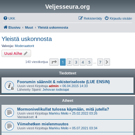
Veljesseura.org
UKK
Rekisteröidy
Kirjaudu sisään
Etusivu
Muut
Yleistä uskonnosta
Yleistä uskonnosta
Valvoja:
Moderaattorit
Uusi Aihe
Sivu
1
/
7
1
2
3
4
5
7
Seuraava
140 viestiketjua
…
Tiedotteet
Foorumin säännöt & rekisteriseloste (LUE ENSIN)
Uusin viesti Kirjoittaja
admin
«
06.04.2015 14:33
Lähetetty Sijainti:
Jehovan todistajat
Aiheet
Mormonivelikullat tulossa käymään, mitä jutella?
Uusin viesti Kirjoittaja
Markku Meilo
«
25.02.2022 03:26
Vastaukset:
4
Viimehetken mielenmuutos
Uusin viesti Kirjoittaja
Markku Meilo
«
05.07.2021 03:34