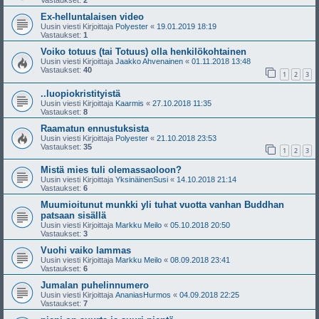
Vastaukset:
2
Ex-helluntalaisen video
Uusin viesti Kirjoittaja
Polyester
«
19.01.2019 18:19
Vastaukset:
1
Voiko totuus (tai Totuus) olla henkilökohtainen
Uusin viesti Kirjoittaja
Jaakko Ahvenainen
«
01.11.2018 13:48
Vastaukset:
40
1
2
3
..luopiokristityistä
Uusin viesti Kirjoittaja
Kaarmis
«
27.10.2018 11:35
Vastaukset:
8
Raamatun ennustuksista
Uusin viesti Kirjoittaja
Polyester
«
21.10.2018 23:53
Vastaukset:
35
1
2
3
Mistä mies tuli olemassaoloon?
Uusin viesti Kirjoittaja
YksinäinenSusi
«
14.10.2018 21:14
Vastaukset:
6
Muumioitunut munkki yli tuhat vuotta vanhan Buddhan
patsaan sisällä
Uusin viesti Kirjoittaja
Markku Meilo
«
05.10.2018 20:50
Vastaukset:
3
Vuohi vaiko lammas
Uusin viesti Kirjoittaja
Markku Meilo
«
08.09.2018 23:41
Vastaukset:
6
Jumalan puhelinnumero
Uusin viesti Kirjoittaja
AnaniasHurmos
«
04.09.2018 22:25
Vastaukset:
7