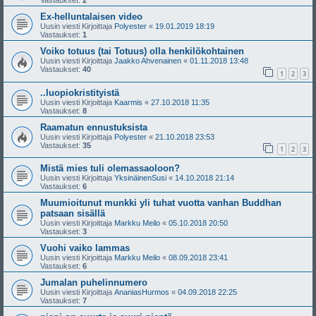
Vastaukset:
2
Ex-helluntalaisen video
Uusin viesti Kirjoittaja
Polyester
«
19.01.2019 18:19
Vastaukset:
1
Voiko totuus (tai Totuus) olla henkilökohtainen
Uusin viesti Kirjoittaja
Jaakko Ahvenainen
«
01.11.2018 13:48
Vastaukset:
40
1
2
3
..luopiokristityistä
Uusin viesti Kirjoittaja
Kaarmis
«
27.10.2018 11:35
Vastaukset:
8
Raamatun ennustuksista
Uusin viesti Kirjoittaja
Polyester
«
21.10.2018 23:53
Vastaukset:
35
1
2
3
Mistä mies tuli olemassaoloon?
Uusin viesti Kirjoittaja
YksinäinenSusi
«
14.10.2018 21:14
Vastaukset:
6
Muumioitunut munkki yli tuhat vuotta vanhan Buddhan
patsaan sisällä
Uusin viesti Kirjoittaja
Markku Meilo
«
05.10.2018 20:50
Vastaukset:
3
Vuohi vaiko lammas
Uusin viesti Kirjoittaja
Markku Meilo
«
08.09.2018 23:41
Vastaukset:
6
Jumalan puhelinnumero
Uusin viesti Kirjoittaja
AnaniasHurmos
«
04.09.2018 22:25
Vastaukset:
7