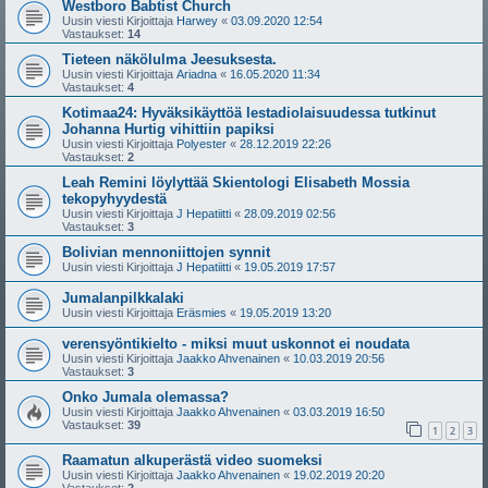
Westboro Babtist Church
Uusin viesti Kirjoittaja
Harwey
«
03.09.2020 12:54
Vastaukset:
14
Tieteen näkölulma Jeesuksesta.
Uusin viesti Kirjoittaja
Ariadna
«
16.05.2020 11:34
Vastaukset:
4
Kotimaa24: Hyväksikäyttöä lestadiolaisuudessa tutkinut
Johanna Hurtig vihittiin papiksi
Uusin viesti Kirjoittaja
Polyester
«
28.12.2019 22:26
Vastaukset:
2
Leah Remini löylyttää Skientologi Elisabeth Mossia
tekopyhyydestä
Uusin viesti Kirjoittaja
J Hepatiitti
«
28.09.2019 02:56
Vastaukset:
3
Bolivian mennoniittojen synnit
Uusin viesti Kirjoittaja
J Hepatiitti
«
19.05.2019 17:57
Jumalanpilkkalaki
Uusin viesti Kirjoittaja
Eräsmies
«
19.05.2019 13:20
verensyöntikielto - miksi muut uskonnot ei noudata
Uusin viesti Kirjoittaja
Jaakko Ahvenainen
«
10.03.2019 20:56
Vastaukset:
3
Onko Jumala olemassa?
Uusin viesti Kirjoittaja
Jaakko Ahvenainen
«
03.03.2019 16:50
Vastaukset:
39
1
2
3
Raamatun alkuperästä video suomeksi
Uusin viesti Kirjoittaja
Jaakko Ahvenainen
«
19.02.2019 20:20