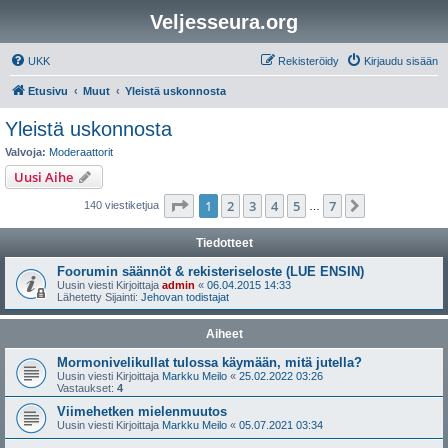
Veljesseura.org
UKK
Rekisteröidy
Kirjaudu sisään
Etusivu
Muut
Yleistä uskonnosta
Yleistä uskonnosta
Valvoja:
Moderaattorit
Uusi Aihe
Sivu
1
/
7
1
2
3
4
5
7
Seuraava
140 viestiketjua
…
Tiedotteet
Foorumin säännöt & rekisteriseloste (LUE ENSIN)
Uusin viesti Kirjoittaja
admin
«
06.04.2015 14:33
Lähetetty Sijainti:
Jehovan todistajat
Aiheet
Mormonivelikullat tulossa käymään, mitä jutella?
Uusin viesti Kirjoittaja
Markku Meilo
«
25.02.2022 03:26
Vastaukset:
4
Viimehetken mielenmuutos
Uusin viesti Kirjoittaja
Markku Meilo
«
05.07.2021 03:34