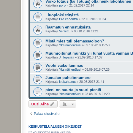
Voiko totuus (tai Totuus) olla henkilökohtainen
Kirjoittaja
poro
»
21.02.2017 22:14
..luopiokristityistä
Kirjoittaja
Pro et contra
»
22.10.2018 11:34
Raamatun ennustuksista
Kirjoittaja
Verilettu
»
03.10.2016 11:21
Mistä mies tuli olemassaoloon?
Kirjoittaja
YksinäinenSusi
»
09.10.2018 15:50
Muumioitunut munkki yli tuhat vuotta vanhan B
Kirjoittaja
J Hepatiitti
»
21.09.2018 17:37
Vuohi vaiko lammas
Kirjoittaja
YksinäinenSusi
»
05.09.2018 07:26
Jumalan puhelinnumero
Kirjoittaja
Nukahtanut
»
20.05.2017 21:41
pieni on suurta ja suuri pientä
Kirjoittaja
YksinäinenSusi
»
28.08.2018 21:20
Uusi Aihe
Palaa etusivulle
KESKUSTELUALUEEN OIKEUDET
Et voi
kirjoittaa uusia viestejä