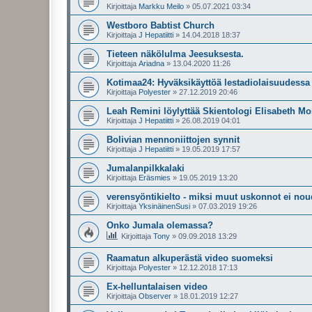
Kirjoittaja
Markku Meilo
»
05.07.2021 03:34
Westboro Babtist Church
Kirjoittaja
J Hepatiitti
»
14.04.2018 18:37
Tieteen näkölulma Jeesuksesta.
Kirjoittaja
Ariadna
»
13.04.2020 11:26
Kotimaa24: Hyväksikäyttöä lestadiolaisuudessa t
Kirjoittaja
Polyester
»
27.12.2019 20:46
Leah Remini löylyttää Skientologi Elisabeth M
Kirjoittaja
J Hepatiitti
»
26.08.2019 04:01
Bolivian mennoniittojen synnit
Kirjoittaja
J Hepatiitti
»
19.05.2019 17:57
Jumalanpilkkalaki
Kirjoittaja
Eräsmies
»
19.05.2019 13:20
verensyöntikielto - miksi muut uskonnot ei nou
Kirjoittaja
YksinäinenSusi
»
07.03.2019 19:26
Onko Jumala olemassa?
Kirjoittaja
Tony
»
09.09.2018 13:29
Raamatun alkuperästä video suomeksi
Kirjoittaja
Polyester
»
12.12.2018 17:13
Ex-helluntalaisen video
Kirjoittaja
Observer
»
18.01.2019 12:27