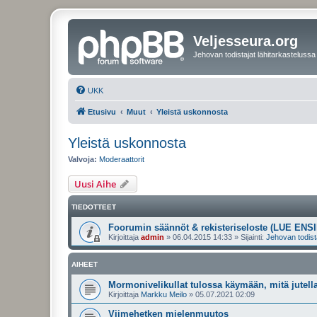
Veljesseura.org
Jehovan todistajat lähitarkastelussa
UKK
Etusivu
Muut
Yleistä uskonnosta
Yleistä uskonnosta
Valvoja:
Moderaattorit
Uusi Aihe
TIEDOTTEET
Foorumin säännöt & rekisteriseloste (LUE ENSI
Kirjoittaja
admin
»
06.04.2015 14:33
» Sijainti:
Jehovan todist
AIHEET
Mormonivelikullat tulossa käymään, mitä jutell
Kirjoittaja
Markku Meilo
»
05.07.2021 02:09
Viimehetken mielenmuutos