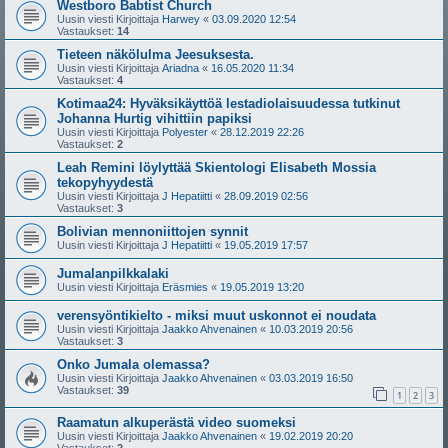
Westboro Babtist Church
Uusin viesti Kirjoittaja
Harwey
«
03.09.2020 12:54
Vastaukset:
14
Tieteen näkölulma Jeesuksesta.
Uusin viesti Kirjoittaja
Ariadna
«
16.05.2020 11:34
Vastaukset:
4
Kotimaa24: Hyväksikäyttöä lestadiolaisuudessa tutkinut
Johanna Hurtig vihittiin papiksi
Uusin viesti Kirjoittaja
Polyester
«
28.12.2019 22:26
Vastaukset:
2
Leah Remini löylyttää Skientologi Elisabeth Mossia
tekopyhyydestä
Uusin viesti Kirjoittaja
J Hepatiitti
«
28.09.2019 02:56
Vastaukset:
3
Bolivian mennoniittojen synnit
Uusin viesti Kirjoittaja
J Hepatiitti
«
19.05.2019 17:57
Jumalanpilkkalaki
Uusin viesti Kirjoittaja
Eräsmies
«
19.05.2019 13:20
verensyöntikielto - miksi muut uskonnot ei noudata
Uusin viesti Kirjoittaja
Jaakko Ahvenainen
«
10.03.2019 20:56
Vastaukset:
3
Onko Jumala olemassa?
Uusin viesti Kirjoittaja
Jaakko Ahvenainen
«
03.03.2019 16:50
Vastaukset:
39
1
2
3
Raamatun alkuperästä video suomeksi
Uusin viesti Kirjoittaja
Jaakko Ahvenainen
«
19.02.2019 20:20