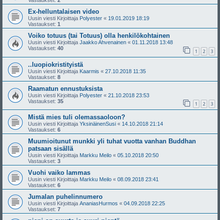
Vastaukset:
2
Ex-helluntalaisen video
Uusin viesti Kirjoittaja
Polyester
«
19.01.2019 18:19
Vastaukset:
1
Voiko totuus (tai Totuus) olla henkilökohtainen
Uusin viesti Kirjoittaja
Jaakko Ahvenainen
«
01.11.2018 13:48
Vastaukset:
40
1
2
3
..luopiokristityistä
Uusin viesti Kirjoittaja
Kaarmis
«
27.10.2018 11:35
Vastaukset:
8
Raamatun ennustuksista
Uusin viesti Kirjoittaja
Polyester
«
21.10.2018 23:53
Vastaukset:
35
1
2
3
Mistä mies tuli olemassaoloon?
Uusin viesti Kirjoittaja
YksinäinenSusi
«
14.10.2018 21:14
Vastaukset:
6
Muumioitunut munkki yli tuhat vuotta vanhan Buddhan
patsaan sisällä
Uusin viesti Kirjoittaja
Markku Meilo
«
05.10.2018 20:50
Vastaukset:
3
Vuohi vaiko lammas
Uusin viesti Kirjoittaja
Markku Meilo
«
08.09.2018 23:41
Vastaukset:
6
Jumalan puhelinnumero
Uusin viesti Kirjoittaja
AnaniasHurmos
«
04.09.2018 22:25
Vastaukset:
7