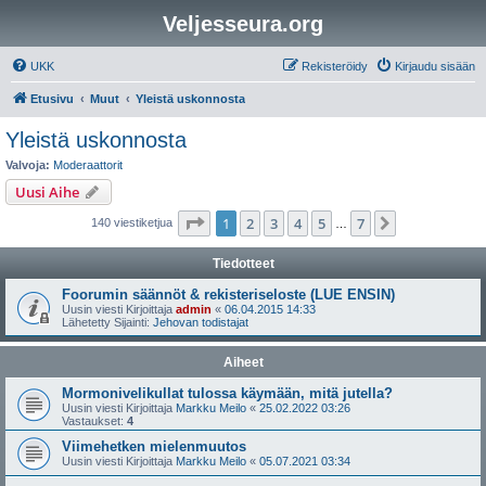
Veljesseura.org
UKK
Rekisteröidy
Kirjaudu sisään
Etusivu
Muut
Yleistä uskonnosta
Yleistä uskonnosta
Valvoja:
Moderaattorit
Uusi Aihe
Sivu
1
/
7
1
2
3
4
5
7
Seuraava
140 viestiketjua
…
Tiedotteet
Foorumin säännöt & rekisteriseloste (LUE ENSIN)
Uusin viesti Kirjoittaja
admin
«
06.04.2015 14:33
Lähetetty Sijainti:
Jehovan todistajat
Aiheet
Mormonivelikullat tulossa käymään, mitä jutella?
Uusin viesti Kirjoittaja
Markku Meilo
«
25.02.2022 03:26
Vastaukset:
4
Viimehetken mielenmuutos
Uusin viesti Kirjoittaja
Markku Meilo
«
05.07.2021 03:34