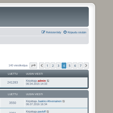
Rekisteröidy
Kirjaudu sisään
Sivu
4
/
7
1
2
3
4
5
6
7
Edellinen
Seuraava
140 viestiketjua
LUETTU
UUSIN VIESTI
U
Kirjoittaja
admin
L
241283
u
06.04.2015 14:33
s
u
i
n
LUETTU
UUSIN VIESTI
e
v
i
U
Kirjoittaja
Jaakko Ahvenainen
t
e
L
3550
u
06.07.2016 16:34
s
s
t
t
u
i
i
U
Kirjoittaja
pavloff