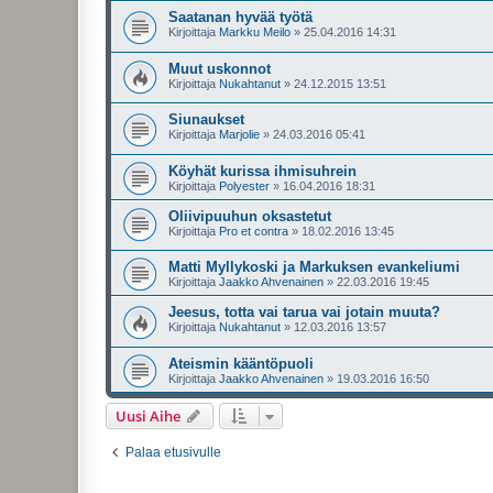
Saatanan hyvää työtä
Kirjoittaja
Markku Meilo
»
25.04.2016 14:31
Muut uskonnot
Kirjoittaja
Nukahtanut
»
24.12.2015 13:51
Siunaukset
Kirjoittaja
Marjolie
»
24.03.2016 05:41
Köyhät kurissa ihmisuhrein
Kirjoittaja
Polyester
»
16.04.2016 18:31
Oliivipuuhun oksastetut
Kirjoittaja
Pro et contra
»
18.02.2016 13:45
Matti Myllykoski ja Markuksen evankeliumi
Kirjoittaja
Jaakko Ahvenainen
»
22.03.2016 19:45
Jeesus, totta vai tarua vai jotain muuta?
Kirjoittaja
Nukahtanut
»
12.03.2016 13:57
Ateismin kääntöpuoli
Kirjoittaja
Jaakko Ahvenainen
»
19.03.2016 16:50
Uusi Aihe
Palaa etusivulle