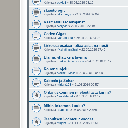
Kirjoittaja
pavloff
»
30.06.2016 03:12
skientologit
Kirjoittaja
pikku myy
»
22.06.2016 09:09
Raamatulliset aikajanat
Kirjoittaja
Marjolie
»
22.06.2016 22:18
Codex Gigas
Kirjoittaja
Nukahtanut
»
29.05.2016 23:22
kirkossa osataan ottaa asiat rennosti
Kirjoittaja
YksinäinenSusi
»
22.05.2016 17:45
Elämä, yllätyksiä täynnä
Kirjoittaja
Jaakko Ahvenainen
»
24.05.2016 15:12
Koiransuojelu
Kirjoittaja
Markku Meilo
»
20.05.2016 04:09
Kabbala ja Zohar
Kirjoittaja
mirjam123
»
21.05.2016 00:57
Onko uskominen mielentilasta kiinni?
Kirjoittaja
Nukahtanut
»
07.03.2016 12:42
Mihin lokeroon kuulut?
Kirjoittaja
agapi_dō
»
07.05.2016 20:55
Jeesuksen kadotetut vuodet
Kirjoittaja
mirjam123
»
14.02.2016 18:51