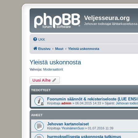
Veljesseura.org
Jehovan todistajat lähitarkastelussa
UKK
Etusivu
Muut
Yleistä uskonnosta
Yleistä uskonnosta
Valvoja:
Moderaattorit
Uusi Aihe
TIEDOTTEET
Foorumin säännöt & rekisteriseloste (LUE ENSI
Kirjoittaja
admin
»
06.04.2015 14:33
» Sijainti:
Jehovan todist
AIHEET
Jehovan kartanolaiset
Kirjoittaja
YksinäinenSusi
»
01.07.2016 11:39
hurmoksellisesta uskonnosta tutkimus