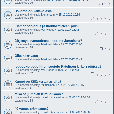
Vastaukset:
20
1
2
Uskonto on vakava asia
Uusin viesti Kirjoittaja
Nukahtanut
«
15.10.2017 10:36
Vastaukset:
56
1
2
3
4
Elämän tarkoitus ja luonnontieteen piikki
Uusin viesti Kirjoittaja
Veli-Hopea
«
22.07.2017 15:42
Vastaukset:
33
1
2
3
Järjestys avaruudessa - todiste Jumalasta?
Uusin viesti Kirjoittaja
Markku Meilo
«
19.07.2017 20:03
Vastaukset:
18
1
2
Oikeinskrivaus
Uusin viesti Kirjoittaja
Markku Meilo
«
17.07.2017 23:47
loppuuko pedofiilien suojelu Katolisen kirkon piirissä?
Uusin viesti Kirjoittaja
Veli-Hopea
«
15.06.2017 06:13
Vastaukset:
52
1
2
3
4
Kumpi on tällä kertaa asialla?
Uusin viesti Kirjoittaja
YksinäinenSusi
«
28.05.2017 21:02
Vastaukset:
4
Mikä se jumalan nimi olikaan?
Uusin viesti Kirjoittaja
Jaakko Ahvenainen
«
21.05.2017 20:08
Vastaukset:
38
1
2
3
40 vuotta erämaassa?
Uusin viesti Kirjoittaja
Jaakko Ahvenainen
«
11.05.2017 20:56