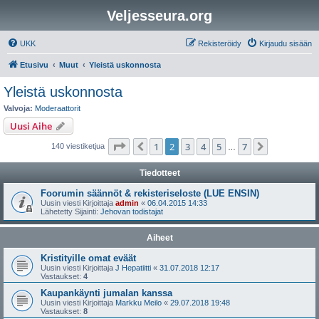
Veljesseura.org
UKK
Rekisteröidy
Kirjaudu sisään
Etusivu
Muut
Yleistä uskonnosta
Yleistä uskonnosta
Valvoja:
Moderaattorit
Uusi Aihe
Sivu
2
/
7
1
2
3
4
5
7
Edellinen
Seuraava
140 viestiketjua
…
Tiedotteet
Foorumin säännöt & rekisteriseloste (LUE ENSIN)
Uusin viesti Kirjoittaja
admin
«
06.04.2015 14:33
Lähetetty Sijainti:
Jehovan todistajat
Aiheet
Kristityille omat eväät
Uusin viesti Kirjoittaja
J Hepatiitti
«
31.07.2018 12:17
Vastaukset:
4
Kaupankäynti jumalan kanssa
Uusin viesti Kirjoittaja
Markku Meilo
«
29.07.2018 19:48
Vastaukset:
8