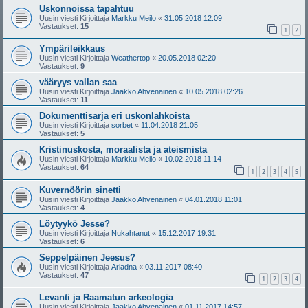
Uskonnoissa tapahtuu
Uusin viesti Kirjoittaja
Markku Meilo
«
31.05.2018 12:09
Vastaukset:
15
1
2
Ympärileikkaus
Uusin viesti Kirjoittaja
Weathertop
«
20.05.2018 02:20
Vastaukset:
9
vääryys vallan saa
Uusin viesti Kirjoittaja
Jaakko Ahvenainen
«
10.05.2018 02:26
Vastaukset:
11
Dokumenttisarja eri uskonlahkoista
Uusin viesti Kirjoittaja
sorbet
«
11.04.2018 21:05
Vastaukset:
5
Kristinuskosta, moraalista ja ateismista
Uusin viesti Kirjoittaja
Markku Meilo
«
10.02.2018 11:14
Vastaukset:
64
1
2
3
4
5
Kuvernöörin sinetti
Uusin viesti Kirjoittaja
Jaakko Ahvenainen
«
04.01.2018 11:01
Vastaukset:
4
Löytyykö Jesse?
Uusin viesti Kirjoittaja
Nukahtanut
«
15.12.2017 19:31
Vastaukset:
6
Seppelpäinen Jeesus?
Uusin viesti Kirjoittaja
Ariadna
«
03.11.2017 08:40
Vastaukset:
47
1
2
3
4
Levanti ja Raamatun arkeologia
Uusin viesti Kirjoittaja
Jaakko Ahvenainen
«
01.11.2017 14:57