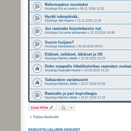
Reformaation muistoksi
Kirjoittaja
Pro et contra
»
06.11.2016 11:02
Hyvää isäinpäivää..
Kirjoittaja
Veli-Hopea
»
13.11.2016 12:34
Jos raamattu kirjoitettaisiin nyt.
Kirjoittaja
Occamin partaveitsi
»
22.10.2016 10:48
Suurin huijaus?
Kirjoittaja
Nukahtanut
»
30.09.2016 09:54
Etiäiset, setiäiset, tätiäiset ja SK
Kirjoittaja
Markku Meilo
»
22.08.2016 16:29
Onko maapallo litteä/kulmikas raamatun muka
Kirjoittaja
Daavidin Huone
»
02.08.2016 14:22
Taikauskon variatsuunit
Kirjoittaja
Markku Meilo
»
29.07.2016 01:09
Raamattu ja pari koprofaagia
Kirjoittaja
Markku Meilo
»
19.07.2016 17:15
Uusi Aihe
Palaa etusivulle
KESKUSTELUALUEEN OIKEUDET