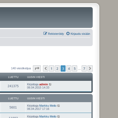
Rekisteröidy
Kirjaudu sisään
Sivu
3
/
7
1
2
3
4
5
7
Edellinen
Seuraava
140 viestiketjua
…
LUETTU
UUSIN VIESTI
U
Kirjoittaja
admin
L
241375
u
06.04.2015 14:33
s
u
i
n
LUETTU
UUSIN VIESTI
e
v
i
U
Kirjoittaja
Markku Meilo
t
e
L
5601
u
06.04.2017 17:16
s
s
t
t
u
i
i
U
Kirjoittaja
Markku Meilo