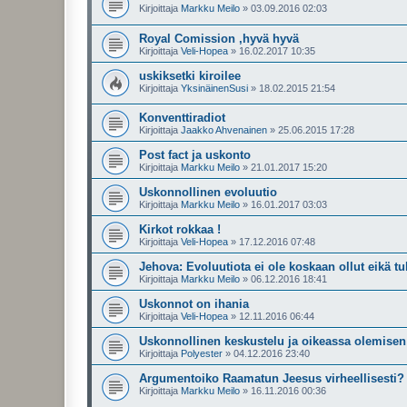
Kirjoittaja
Markku Meilo
»
03.09.2016 02:03
Royal Comission ,hyvä hyvä
Kirjoittaja
Veli-Hopea
»
16.02.2017 10:35
uskiksetki kiroilee
Kirjoittaja
YksinäinenSusi
»
18.02.2015 21:54
Konventtiradiot
Kirjoittaja
Jaakko Ahvenainen
»
25.06.2015 17:28
Post fact ja uskonto
Kirjoittaja
Markku Meilo
»
21.01.2017 15:20
Uskonnollinen evoluutio
Kirjoittaja
Markku Meilo
»
16.01.2017 03:03
Kirkot rokkaa !
Kirjoittaja
Veli-Hopea
»
17.12.2016 07:48
Jehova: Evoluutiota ei ole koskaan ollut eikä 
Kirjoittaja
Markku Meilo
»
06.12.2016 18:41
Uskonnot on ihania
Kirjoittaja
Veli-Hopea
»
12.11.2016 06:44
Uskonnollinen keskustelu ja oikeassa olemisen
Kirjoittaja
Polyester
»
04.12.2016 23:40
Argumentoiko Raamatun Jeesus virheellisesti?
Kirjoittaja
Markku Meilo
»
16.11.2016 00:36