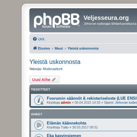
Veljesseura.org
Jehovan todistajat lähitarkastelussa
UKK
Etusivu
Muut
Yleistä uskonnosta
Yleistä uskonnosta
Valvoja:
Moderaattorit
Uusi Aihe
TIEDOTTEET
Foorumin säännöt & rekisteriseloste (LUE ENSI
Kirjoittaja
admin
»
06.04.2015 14:33
» Sijainti:
Jehovan todist
AIHEET
Elämän käännekohta
Kirjoittaja
Tuttu
»
30.03.2017 09:31
Eka kasvinsiemen