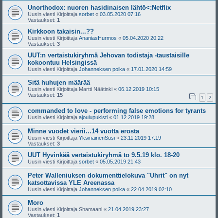
Unorthodox: nuoren hasidinaisen lähtö<:Netflix
Uusin viesti Kirjoittaja
sorbet
«
03.05.2020 07:16
Vastaukset:
1
Kirkkoon takaisin...??
Uusin viesti Kirjoittaja
AnaniasHurmos
«
05.04.2020 20:22
Vastaukset:
3
UUT:n vertaistukiryhmä Jehovan todistaja -taustaisille
kokoontuu Helsingissä
Uusin viesti Kirjoittaja
Johanneksen poika
«
17.01.2020 14:59
Sitä huhujen määrää
Uusin viesti Kirjoittaja
Martti Näätinki
«
06.12.2019 10:15
Vastaukset:
15
1
2
commanded to love - performing false emotions for tyrants
Uusin viesti Kirjoittaja
ajoulupukisti
«
01.12.2019 19:28
Minne vuodet vierii...14 vuotta erosta
Uusin viesti Kirjoittaja
YksinäinenSusi
«
23.11.2019 17:19
Vastaukset:
3
UUT Hyvinkää vertaistukiryhmä to 9.5.19 klo. 18-20
Uusin viesti Kirjoittaja
sorbet
«
05.05.2019 21:43
Peter Walleniuksen dokumenttielokuva "Uhrit" on nyt
katsottavissa YLE Areenassa
Uusin viesti Kirjoittaja
Johanneksen poika
«
22.04.2019 02:10
Moro
Uusin viesti Kirjoittaja
Shamaani
«
21.04.2019 23:27
Vastaukset:
1