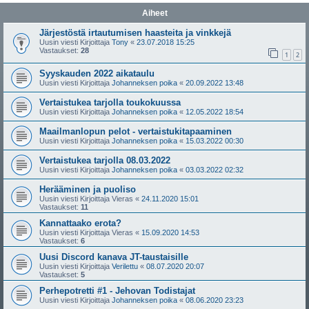
Aiheet
Järjestöstä irtautumisen haasteita ja vinkkejä
Uusin viesti Kirjoittaja
Tony
«
23.07.2018 15:25
Vastaukset:
28
1
2
Syyskauden 2022 aikataulu
Uusin viesti Kirjoittaja
Johanneksen poika
«
20.09.2022 13:48
Vertaistukea tarjolla toukokuussa
Uusin viesti Kirjoittaja
Johanneksen poika
«
12.05.2022 18:54
Maailmanlopun pelot - vertaistukitapaaminen
Uusin viesti Kirjoittaja
Johanneksen poika
«
15.03.2022 00:30
Vertaistukea tarjolla 08.03.2022
Uusin viesti Kirjoittaja
Johanneksen poika
«
03.03.2022 02:32
Herääminen ja puoliso
Uusin viesti Kirjoittaja
Vieras
«
24.11.2020 15:01
Vastaukset:
11
Kannattaako erota?
Uusin viesti Kirjoittaja
Vieras
«
15.09.2020 14:53
Vastaukset:
6
Uusi Discord kanava JT-taustaisille
Uusin viesti Kirjoittaja
Verilettu
«
08.07.2020 20:07
Vastaukset:
5
Perhepotretti #1 - Jehovan Todistajat
Uusin viesti Kirjoittaja
Johanneksen poika
«
08.06.2020 23:23