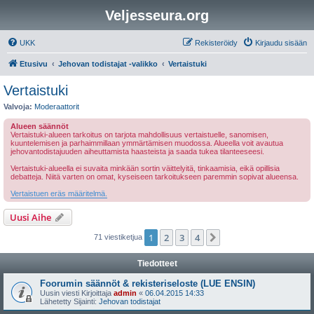
Veljesseura.org
UKK
Rekisteröidy
Kirjaudu sisään
Etusivu
Jehovan todistajat -valikko
Vertaistuki
Vertaistuki
Valvoja:
Moderaattorit
Alueen säännöt
Vertaistuki-alueen tarkoitus on tarjota mahdollisuus vertaistuelle, sanomisen,
kuuntelemisen ja parhaimmillaan ymmärtämisen muodossa. Alueella voit avautua
jehovantodistajuuden aiheuttamista haasteista ja saada tukea tilanteeseesi.
Vertaistuki-alueella ei suvaita minkään sortin väittelyitä, tinkaamisia, eikä opillisia
debatteja. Niitä varten on omat, kyseiseen tarkoitukseen paremmin sopivat alueensa.
Vertaistuen eräs määritelmä.
Uusi Aihe
1
2
3
4
Seuraava
71 viestiketjua
Tiedotteet
Foorumin säännöt & rekisteriseloste (LUE ENSIN)
Uusin viesti Kirjoittaja
admin
«
06.04.2015 14:33
Lähetetty Sijainti:
Jehovan todistajat