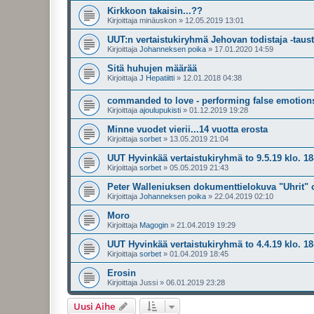
Kirkkoon takaisin...??
Kirjoittaja
minäuskon
»
12.05.2019 13:01
UUT:n vertaistukiryhmä Jehovan todistaja -taus
Kirjoittaja
Johanneksen poika
»
17.01.2020 14:59
Sitä huhujen määrää
Kirjoittaja
J Hepatiitti
»
12.01.2018 04:38
commanded to love - performing false emotions
Kirjoittaja
ajoulupukisti
»
01.12.2019 19:28
Minne vuodet vierii...14 vuotta erosta
Kirjoittaja
sorbet
»
13.05.2019 21:04
UUT Hyvinkää vertaistukiryhmä to 9.5.19 klo. 18
Kirjoittaja
sorbet
»
05.05.2019 21:43
Peter Walleniuksen dokumenttielokuva "Uhrit" 
Kirjoittaja
Johanneksen poika
»
22.04.2019 02:10
Moro
Kirjoittaja
Magogin
»
21.04.2019 19:29
UUT Hyvinkää vertaistukiryhmä to 4.4.19 klo. 18
Kirjoittaja
sorbet
»
01.04.2019 18:45
Erosin
Kirjoittaja
Jussi
»
06.01.2019 23:28
Uusi Aihe