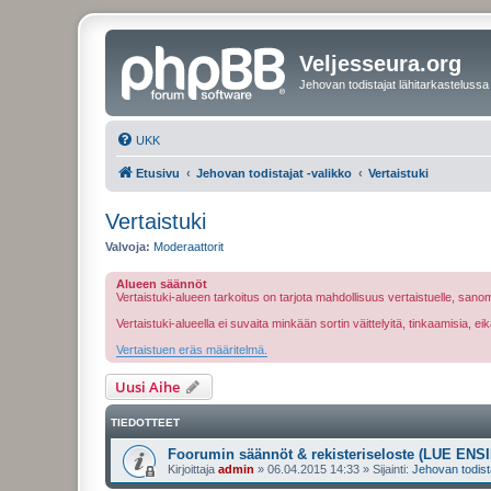
Veljesseura.org
Jehovan todistajat lähitarkastelussa
UKK
Etusivu
Jehovan todistajat -valikko
Vertaistuki
Vertaistuki
Valvoja:
Moderaattorit
Alueen säännöt
Vertaistuki-alueen tarkoitus on tarjota mahdollisuus vertaistuelle, sa
Vertaistuki-alueella ei suvaita minkään sortin väittelyitä, tinkaamisia, 
Vertaistuen eräs määritelmä.
Uusi Aihe
TIEDOTTEET
Foorumin säännöt & rekisteriseloste (LUE ENSI
Kirjoittaja
admin
»
06.04.2015 14:33
» Sijainti:
Jehovan todist