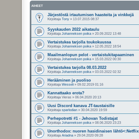
AIHEET
Järjestöstä irtautumisen haasteita ja vinkkejä
Kirjoittaja
Tony
»
13.07.2015 08:37
Syyskauden 2022 aikataulu
Kirjoittaja
Johanneksen poika
»
20.09.2022 13:48
Vertaistukea tarjolla toukokuussa
Kirjoittaja
Johanneksen poika
»
12.05.2022 18:54
Maailmanlopun pelot - vertaistukitapaaminen
Kirjoittaja
Johanneksen poika
»
15.03.2022 00:30
Vertaistukea tarjolla 08.03.2022
Kirjoittaja
Johanneksen poika
»
03.03.2022 02:32
Herääminen ja puoliso
Kirjoittaja
Wesseli
»
09.02.2019 01:16
Kannattaako erota?
Kirjoittaja
Vieras
»
06.04.2020 20:13
Uusi Discord kanava JT-taustaisille
Kirjoittaja
sparlodian
»
30.04.2020 19:59
Perhepotretti #1 - Jehovan Todistajat
Kirjoittaja
Johanneksen poika
»
08.06.2020 23:23
Unorthodox: nuoren hasidinaisen lähtö<:Netflix
Kirjoittaja
Ariadna
»
29.04.2020 09:28