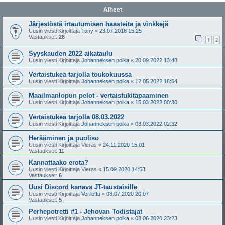
Aiheet
Järjestöstä irtautumisen haasteita ja vinkkejä
Uusin viesti Kirjoittaja
Tony
«
23.07.2018 15:25
Vastaukset:
28
1
2
Syyskauden 2022 aikataulu
Uusin viesti Kirjoittaja
Johanneksen poika
«
20.09.2022 13:48
Vertaistukea tarjolla toukokuussa
Uusin viesti Kirjoittaja
Johanneksen poika
«
12.05.2022 18:54
Maailmanlopun pelot - vertaistukitapaaminen
Uusin viesti Kirjoittaja
Johanneksen poika
«
15.03.2022 00:30
Vertaistukea tarjolla 08.03.2022
Uusin viesti Kirjoittaja
Johanneksen poika
«
03.03.2022 02:32
Herääminen ja puoliso
Uusin viesti Kirjoittaja
Vieras
«
24.11.2020 15:01
Vastaukset:
11
Kannattaako erota?
Uusin viesti Kirjoittaja
Vieras
«
15.09.2020 14:53
Vastaukset:
6
Uusi Discord kanava JT-taustaisille
Uusin viesti Kirjoittaja
Verilettu
«
08.07.2020 20:07
Vastaukset:
5
Perhepotretti #1 - Jehovan Todistajat
Uusin viesti Kirjoittaja
Johanneksen poika
«
08.06.2020 23:23