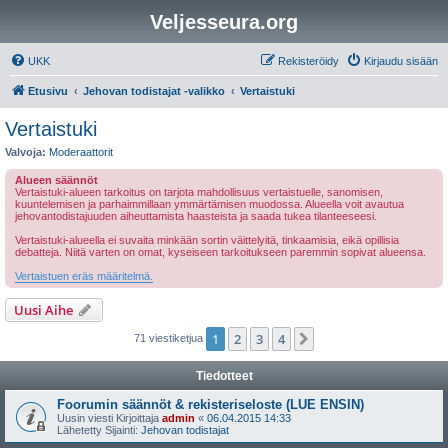
Veljesseura.org
UKK
Rekisteröidy
Kirjaudu sisään
Etusivu
Jehovan todistajat -valikko
Vertaistuki
Vertaistuki
Valvoja:
Moderaattorit
Alueen säännöt
Vertaistuki-alueen tarkoitus on tarjota mahdollisuus vertaistuelle, sanomisen,
kuuntelemisen ja parhaimmillaan ymmärtämisen muodossa. Alueella voit avautua
jehovantodistajuuden aiheuttamista haasteista ja saada tukea tilanteeseesi.
Vertaistuki-alueella ei suvaita minkään sortin väittelyitä, tinkaamisia, eikä opillisia
debatteja. Niitä varten on omat, kyseiseen tarkoitukseen paremmin sopivat alueensa.
Vertaistuen eräs määritelmä.
Uusi Aihe
1
2
3
4
Seuraava
71 viestiketjua
Tiedotteet
Foorumin säännöt & rekisteriseloste (LUE ENSIN)
Uusin viesti Kirjoittaja
admin
«
06.04.2015 14:33
Lähetetty Sijainti:
Jehovan todistajat