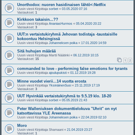
Unorthodox: nuoren hasidinaisen lähtö<:Netflix
Uusin viesti Kirjoittaja
sorbet
«
03.05.2020 07:16
Vastaukset:
1
Kirkkoon takaisin...??
Uusin viesti Kirjoittaja
AnaniasHurmos
«
05.04.2020 20:22
Vastaukset:
3
UUT:n vertaistukiryhmä Jehovan todistaja -taustaisille
kokoontuu Helsingissä
Uusin viesti Kirjoittaja
Johanneksen poika
«
17.01.2020 14:59
Sitä huhujen määrää
Uusin viesti Kirjoittaja
Martti Näätinki
«
06.12.2019 10:15
Vastaukset:
15
1
2
commanded to love - performing false emotions for tyrants
Uusin viesti Kirjoittaja
ajoulupukisti
«
01.12.2019 19:28
Minne vuodet vierii...14 vuotta erosta
Uusin viesti Kirjoittaja
YksinäinenSusi
«
23.11.2019 17:19
Vastaukset:
3
UUT Hyvinkää vertaistukiryhmä to 9.5.19 klo. 18-20
Uusin viesti Kirjoittaja
sorbet
«
05.05.2019 21:43
Peter Walleniuksen dokumenttielokuva "Uhrit" on nyt
katsottavissa YLE Areenassa
Uusin viesti Kirjoittaja
Johanneksen poika
«
22.04.2019 02:10
Moro
Uusin viesti Kirjoittaja
Shamaani
«
21.04.2019 23:27
Vastaukset:
1