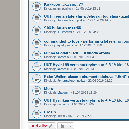
Kirkkoon takaisin...??
Kirjoittaja
minäuskon
»
12.05.2019 13:01
UUT:n vertaistukiryhmä Jehovan todistaja -taus
Kirjoittaja
Johanneksen poika
»
17.01.2020 14:59
Sitä huhujen määrää
Kirjoittaja
J Hepatiitti
»
12.01.2018 04:38
commanded to love - performing false emotions
Kirjoittaja
ajoulupukisti
»
01.12.2019 19:28
Minne vuodet vierii...14 vuotta erosta
Kirjoittaja
sorbet
»
13.05.2019 21:04
UUT Hyvinkää vertaistukiryhmä to 9.5.19 klo. 18
Kirjoittaja
sorbet
»
05.05.2019 21:43
Peter Walleniuksen dokumenttielokuva "Uhrit" 
Kirjoittaja
Johanneksen poika
»
22.04.2019 02:10
Moro
Kirjoittaja
Magogin
»
21.04.2019 19:29
UUT Hyvinkää vertaistukiryhmä to 4.4.19 klo. 18
Kirjoittaja
sorbet
»
01.04.2019 18:45
Erosin
Kirjoittaja
Jussi
»
06.01.2019 23:28
Uusi Aihe