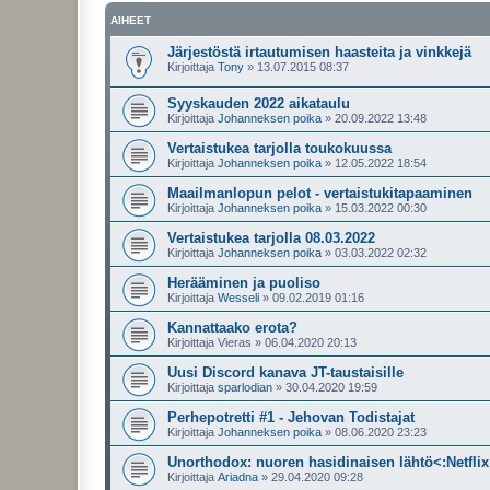
AIHEET
Järjestöstä irtautumisen haasteita ja vinkkejä
Kirjoittaja
Tony
»
13.07.2015 08:37
Syyskauden 2022 aikataulu
Kirjoittaja
Johanneksen poika
»
20.09.2022 13:48
Vertaistukea tarjolla toukokuussa
Kirjoittaja
Johanneksen poika
»
12.05.2022 18:54
Maailmanlopun pelot - vertaistukitapaaminen
Kirjoittaja
Johanneksen poika
»
15.03.2022 00:30
Vertaistukea tarjolla 08.03.2022
Kirjoittaja
Johanneksen poika
»
03.03.2022 02:32
Herääminen ja puoliso
Kirjoittaja
Wesseli
»
09.02.2019 01:16
Kannattaako erota?
Kirjoittaja
Vieras
»
06.04.2020 20:13
Uusi Discord kanava JT-taustaisille
Kirjoittaja
sparlodian
»
30.04.2020 19:59
Perhepotretti #1 - Jehovan Todistajat
Kirjoittaja
Johanneksen poika
»
08.06.2020 23:23
Unorthodox: nuoren hasidinaisen lähtö<:Netflix
Kirjoittaja
Ariadna
»
29.04.2020 09:28