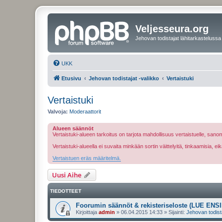
Veljesseura.org
Jehovan todistajat lähitarkastelussa
UKK
Etusivu
Jehovan todistajat -valikko
Vertaistuki
Vertaistuki
Valvoja:
Moderaattorit
Alueen säännöt
Vertaistuki-alueen tarkoitus on tarjota mahdollisuus vertaistuelle, sa
Vertaistuki-alueella ei suvaita minkään sortin väittelyitä, tinkaamisia, 
Vertaistuen eräs määritelmä.
Uusi Aihe
TIEDOTTEET
Foorumin säännöt & rekisteriseloste (LUE ENSI
Kirjoittaja
admin
»
06.04.2015 14:33
» Sijainti:
Jehovan todist