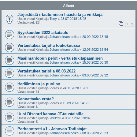
Aiheet
Järjestöstä irtautumisen haasteita ja vinkkejä
Uusin viesti Kirjoittaja
Tony
«
23.07.2018 15:25
Vastaukset:
28
1
2
Syyskauden 2022 aikataulu
Uusin viesti Kirjoittaja
Johanneksen poika
«
20.09.2022 13:48
Vertaistukea tarjolla toukokuussa
Uusin viesti Kirjoittaja
Johanneksen poika
«
12.05.2022 18:54
Maailmanlopun pelot - vertaistukitapaaminen
Uusin viesti Kirjoittaja
Johanneksen poika
«
15.03.2022 00:30
Vertaistukea tarjolla 08.03.2022
Uusin viesti Kirjoittaja
Johanneksen poika
«
03.03.2022 02:32
Herääminen ja puoliso
Uusin viesti Kirjoittaja
Vieras
«
24.11.2020 15:01
Vastaukset:
11
Kannattaako erota?
Uusin viesti Kirjoittaja
Vieras
«
15.09.2020 14:53
Vastaukset:
6
Uusi Discord kanava JT-taustaisille
Uusin viesti Kirjoittaja
Verilettu
«
08.07.2020 20:07
Vastaukset:
5
Perhepotretti #1 - Jehovan Todistajat
Uusin viesti Kirjoittaja
Johanneksen poika
«
08.06.2020 23:23