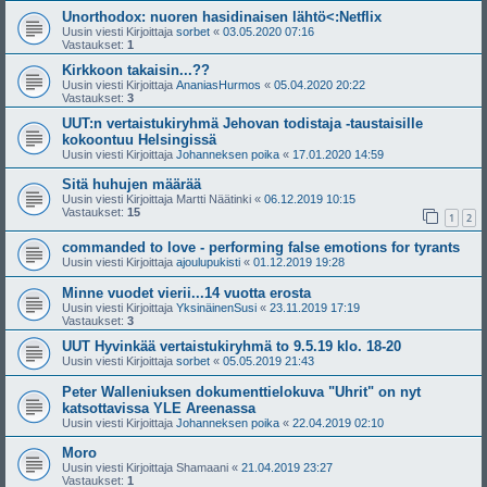
Unorthodox: nuoren hasidinaisen lähtö<:Netflix
Uusin viesti Kirjoittaja
sorbet
«
03.05.2020 07:16
Vastaukset:
1
Kirkkoon takaisin...??
Uusin viesti Kirjoittaja
AnaniasHurmos
«
05.04.2020 20:22
Vastaukset:
3
UUT:n vertaistukiryhmä Jehovan todistaja -taustaisille
kokoontuu Helsingissä
Uusin viesti Kirjoittaja
Johanneksen poika
«
17.01.2020 14:59
Sitä huhujen määrää
Uusin viesti Kirjoittaja
Martti Näätinki
«
06.12.2019 10:15
Vastaukset:
15
1
2
commanded to love - performing false emotions for tyrants
Uusin viesti Kirjoittaja
ajoulupukisti
«
01.12.2019 19:28
Minne vuodet vierii...14 vuotta erosta
Uusin viesti Kirjoittaja
YksinäinenSusi
«
23.11.2019 17:19
Vastaukset:
3
UUT Hyvinkää vertaistukiryhmä to 9.5.19 klo. 18-20
Uusin viesti Kirjoittaja
sorbet
«
05.05.2019 21:43
Peter Walleniuksen dokumenttielokuva "Uhrit" on nyt
katsottavissa YLE Areenassa
Uusin viesti Kirjoittaja
Johanneksen poika
«
22.04.2019 02:10
Moro
Uusin viesti Kirjoittaja
Shamaani
«
21.04.2019 23:27
Vastaukset:
1