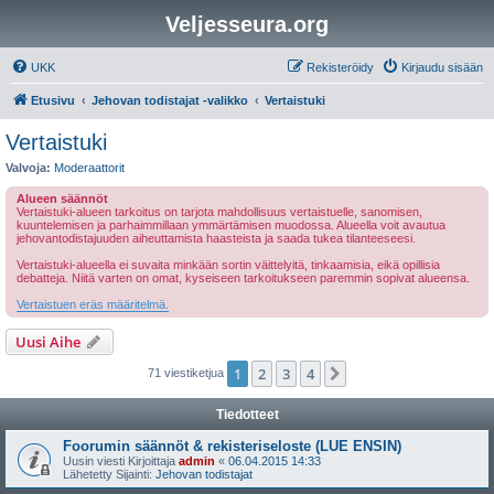
Veljesseura.org
UKK
Rekisteröidy
Kirjaudu sisään
Etusivu
Jehovan todistajat -valikko
Vertaistuki
Vertaistuki
Valvoja:
Moderaattorit
Alueen säännöt
Vertaistuki-alueen tarkoitus on tarjota mahdollisuus vertaistuelle, sanomisen,
kuuntelemisen ja parhaimmillaan ymmärtämisen muodossa. Alueella voit avautua
jehovantodistajuuden aiheuttamista haasteista ja saada tukea tilanteeseesi.
Vertaistuki-alueella ei suvaita minkään sortin väittelyitä, tinkaamisia, eikä opillisia
debatteja. Niitä varten on omat, kyseiseen tarkoitukseen paremmin sopivat alueensa.
Vertaistuen eräs määritelmä.
Uusi Aihe
1
2
3
4
Seuraava
71 viestiketjua
Tiedotteet
Foorumin säännöt & rekisteriseloste (LUE ENSIN)
Uusin viesti Kirjoittaja
admin
«
06.04.2015 14:33
Lähetetty Sijainti:
Jehovan todistajat