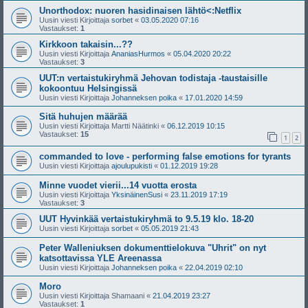
Unorthodox: nuoren hasidinaisen lähtö<:Netflix
Uusin viesti Kirjoittaja
sorbet
«
03.05.2020 07:16
Vastaukset:
1
Kirkkoon takaisin...??
Uusin viesti Kirjoittaja
AnaniasHurmos
«
05.04.2020 20:22
Vastaukset:
3
UUT:n vertaistukiryhmä Jehovan todistaja -taustaisille
kokoontuu Helsingissä
Uusin viesti Kirjoittaja
Johanneksen poika
«
17.01.2020 14:59
Sitä huhujen määrää
Uusin viesti Kirjoittaja
Martti Näätinki
«
06.12.2019 10:15
Vastaukset:
15
1
2
commanded to love - performing false emotions for tyrants
Uusin viesti Kirjoittaja
ajoulupukisti
«
01.12.2019 19:28
Minne vuodet vierii...14 vuotta erosta
Uusin viesti Kirjoittaja
YksinäinenSusi
«
23.11.2019 17:19
Vastaukset:
3
UUT Hyvinkää vertaistukiryhmä to 9.5.19 klo. 18-20
Uusin viesti Kirjoittaja
sorbet
«
05.05.2019 21:43
Peter Walleniuksen dokumenttielokuva "Uhrit" on nyt
katsottavissa YLE Areenassa
Uusin viesti Kirjoittaja
Johanneksen poika
«
22.04.2019 02:10
Moro
Uusin viesti Kirjoittaja
Shamaani
«
21.04.2019 23:27
Vastaukset:
1