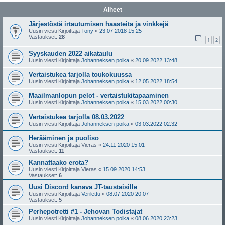
Aiheet
Järjestöstä irtautumisen haasteita ja vinkkejä
Uusin viesti Kirjoittaja
Tony
«
23.07.2018 15:25
Vastaukset:
28
1
2
Syyskauden 2022 aikataulu
Uusin viesti Kirjoittaja
Johanneksen poika
«
20.09.2022 13:48
Vertaistukea tarjolla toukokuussa
Uusin viesti Kirjoittaja
Johanneksen poika
«
12.05.2022 18:54
Maailmanlopun pelot - vertaistukitapaaminen
Uusin viesti Kirjoittaja
Johanneksen poika
«
15.03.2022 00:30
Vertaistukea tarjolla 08.03.2022
Uusin viesti Kirjoittaja
Johanneksen poika
«
03.03.2022 02:32
Herääminen ja puoliso
Uusin viesti Kirjoittaja
Vieras
«
24.11.2020 15:01
Vastaukset:
11
Kannattaako erota?
Uusin viesti Kirjoittaja
Vieras
«
15.09.2020 14:53
Vastaukset:
6
Uusi Discord kanava JT-taustaisille
Uusin viesti Kirjoittaja
Verilettu
«
08.07.2020 20:07
Vastaukset:
5
Perhepotretti #1 - Jehovan Todistajat
Uusin viesti Kirjoittaja
Johanneksen poika
«
08.06.2020 23:23