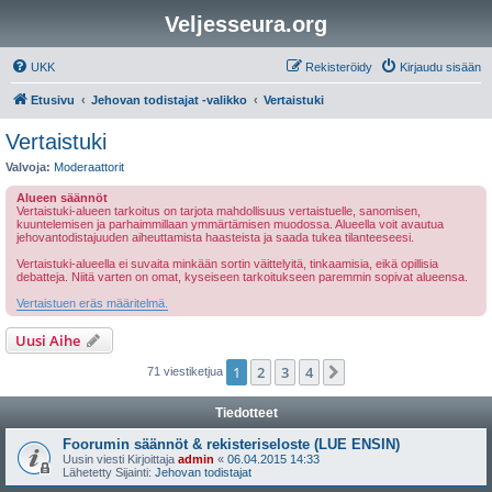
Veljesseura.org
UKK
Rekisteröidy
Kirjaudu sisään
Etusivu
Jehovan todistajat -valikko
Vertaistuki
Vertaistuki
Valvoja:
Moderaattorit
Alueen säännöt
Vertaistuki-alueen tarkoitus on tarjota mahdollisuus vertaistuelle, sanomisen,
kuuntelemisen ja parhaimmillaan ymmärtämisen muodossa. Alueella voit avautua
jehovantodistajuuden aiheuttamista haasteista ja saada tukea tilanteeseesi.
Vertaistuki-alueella ei suvaita minkään sortin väittelyitä, tinkaamisia, eikä opillisia
debatteja. Niitä varten on omat, kyseiseen tarkoitukseen paremmin sopivat alueensa.
Vertaistuen eräs määritelmä.
Uusi Aihe
1
2
3
4
Seuraava
71 viestiketjua
Tiedotteet
Foorumin säännöt & rekisteriseloste (LUE ENSIN)
Uusin viesti Kirjoittaja
admin
«
06.04.2015 14:33
Lähetetty Sijainti:
Jehovan todistajat