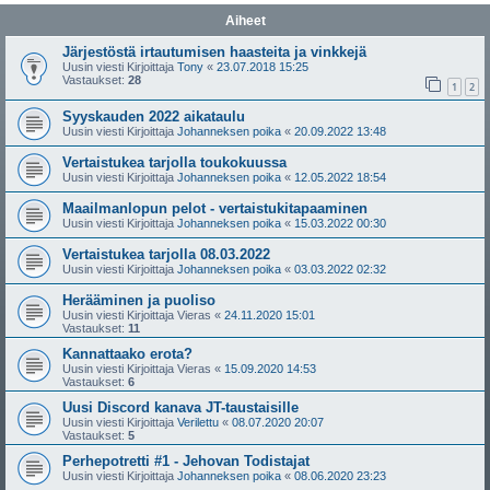
Aiheet
Järjestöstä irtautumisen haasteita ja vinkkejä
Uusin viesti Kirjoittaja
Tony
«
23.07.2018 15:25
Vastaukset:
28
1
2
Syyskauden 2022 aikataulu
Uusin viesti Kirjoittaja
Johanneksen poika
«
20.09.2022 13:48
Vertaistukea tarjolla toukokuussa
Uusin viesti Kirjoittaja
Johanneksen poika
«
12.05.2022 18:54
Maailmanlopun pelot - vertaistukitapaaminen
Uusin viesti Kirjoittaja
Johanneksen poika
«
15.03.2022 00:30
Vertaistukea tarjolla 08.03.2022
Uusin viesti Kirjoittaja
Johanneksen poika
«
03.03.2022 02:32
Herääminen ja puoliso
Uusin viesti Kirjoittaja
Vieras
«
24.11.2020 15:01
Vastaukset:
11
Kannattaako erota?
Uusin viesti Kirjoittaja
Vieras
«
15.09.2020 14:53
Vastaukset:
6
Uusi Discord kanava JT-taustaisille
Uusin viesti Kirjoittaja
Verilettu
«
08.07.2020 20:07
Vastaukset:
5
Perhepotretti #1 - Jehovan Todistajat
Uusin viesti Kirjoittaja
Johanneksen poika
«
08.06.2020 23:23