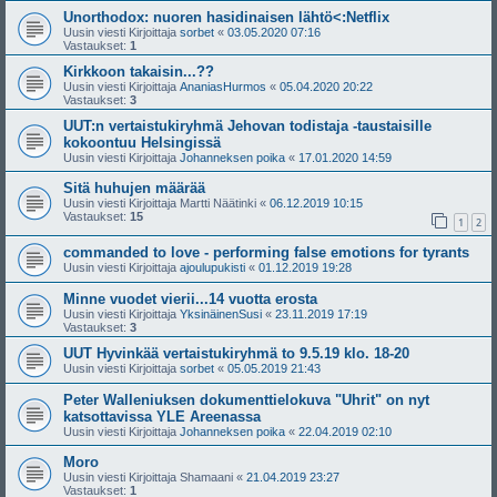
Unorthodox: nuoren hasidinaisen lähtö<:Netflix
Uusin viesti Kirjoittaja
sorbet
«
03.05.2020 07:16
Vastaukset:
1
Kirkkoon takaisin...??
Uusin viesti Kirjoittaja
AnaniasHurmos
«
05.04.2020 20:22
Vastaukset:
3
UUT:n vertaistukiryhmä Jehovan todistaja -taustaisille
kokoontuu Helsingissä
Uusin viesti Kirjoittaja
Johanneksen poika
«
17.01.2020 14:59
Sitä huhujen määrää
Uusin viesti Kirjoittaja
Martti Näätinki
«
06.12.2019 10:15
Vastaukset:
15
1
2
commanded to love - performing false emotions for tyrants
Uusin viesti Kirjoittaja
ajoulupukisti
«
01.12.2019 19:28
Minne vuodet vierii...14 vuotta erosta
Uusin viesti Kirjoittaja
YksinäinenSusi
«
23.11.2019 17:19
Vastaukset:
3
UUT Hyvinkää vertaistukiryhmä to 9.5.19 klo. 18-20
Uusin viesti Kirjoittaja
sorbet
«
05.05.2019 21:43
Peter Walleniuksen dokumenttielokuva "Uhrit" on nyt
katsottavissa YLE Areenassa
Uusin viesti Kirjoittaja
Johanneksen poika
«
22.04.2019 02:10
Moro
Uusin viesti Kirjoittaja
Shamaani
«
21.04.2019 23:27
Vastaukset:
1