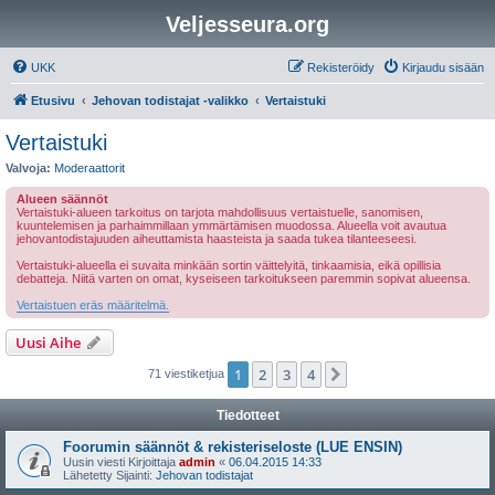
Veljesseura.org
UKK
Rekisteröidy
Kirjaudu sisään
Etusivu
Jehovan todistajat -valikko
Vertaistuki
Vertaistuki
Valvoja:
Moderaattorit
Alueen säännöt
Vertaistuki-alueen tarkoitus on tarjota mahdollisuus vertaistuelle, sanomisen,
kuuntelemisen ja parhaimmillaan ymmärtämisen muodossa. Alueella voit avautua
jehovantodistajuuden aiheuttamista haasteista ja saada tukea tilanteeseesi.
Vertaistuki-alueella ei suvaita minkään sortin väittelyitä, tinkaamisia, eikä opillisia
debatteja. Niitä varten on omat, kyseiseen tarkoitukseen paremmin sopivat alueensa.
Vertaistuen eräs määritelmä.
Uusi Aihe
1
2
3
4
Seuraava
71 viestiketjua
Tiedotteet
Foorumin säännöt & rekisteriseloste (LUE ENSIN)
Uusin viesti Kirjoittaja
admin
«
06.04.2015 14:33
Lähetetty Sijainti:
Jehovan todistajat