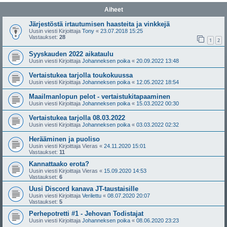
Aiheet
Järjestöstä irtautumisen haasteita ja vinkkejä
Uusin viesti Kirjoittaja
Tony
«
23.07.2018 15:25
Vastaukset:
28
1
2
Syyskauden 2022 aikataulu
Uusin viesti Kirjoittaja
Johanneksen poika
«
20.09.2022 13:48
Vertaistukea tarjolla toukokuussa
Uusin viesti Kirjoittaja
Johanneksen poika
«
12.05.2022 18:54
Maailmanlopun pelot - vertaistukitapaaminen
Uusin viesti Kirjoittaja
Johanneksen poika
«
15.03.2022 00:30
Vertaistukea tarjolla 08.03.2022
Uusin viesti Kirjoittaja
Johanneksen poika
«
03.03.2022 02:32
Herääminen ja puoliso
Uusin viesti Kirjoittaja
Vieras
«
24.11.2020 15:01
Vastaukset:
11
Kannattaako erota?
Uusin viesti Kirjoittaja
Vieras
«
15.09.2020 14:53
Vastaukset:
6
Uusi Discord kanava JT-taustaisille
Uusin viesti Kirjoittaja
Verilettu
«
08.07.2020 20:07
Vastaukset:
5
Perhepotretti #1 - Jehovan Todistajat
Uusin viesti Kirjoittaja
Johanneksen poika
«
08.06.2020 23:23