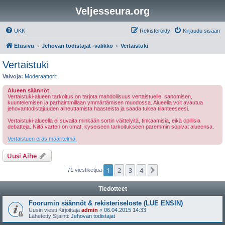
Veljesseura.org
UKK
Rekisteröidy
Kirjaudu sisään
Etusivu
Jehovan todistajat -valikko
Vertaistuki
Vertaistuki
Valvoja:
Moderaattorit
Alueen säännöt
Vertaistuki-alueen tarkoitus on tarjota mahdollisuus vertaistuelle, sanomisen,
kuuntelemisen ja parhaimmillaan ymmärtämisen muodossa. Alueella voit avautua
jehovantodistajuuden aiheuttamista haasteista ja saada tukea tilanteeseesi.
Vertaistuki-alueella ei suvaita minkään sortin väittelyitä, tinkaamisia, eikä opillisia
debatteja. Niitä varten on omat, kyseiseen tarkoitukseen paremmin sopivat alueensa.
Vertaistuen eräs määritelmä.
Uusi Aihe
1
2
3
4
Seuraava
71 viestiketjua
Tiedotteet
Foorumin säännöt & rekisteriseloste (LUE ENSIN)
Uusin viesti Kirjoittaja
admin
«
06.04.2015 14:33
Lähetetty Sijainti:
Jehovan todistajat