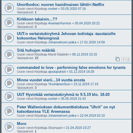
Unorthodox: nuoren hasidinaisen lähtö<:Netflix
Uusin viesti Kirjoittaja
sorbet
«
03.05.2020 07:16
Vastaukset:
1
Kirkkoon takaisin...??
Uusin viesti Kirjoittaja
AnaniasHurmos
«
05.04.2020 20:22
Vastaukset:
3
UUT:n vertaistukiryhmä Jehovan todistaja -taustaisille
kokoontuu Helsingissä
Uusin viesti Kirjoittaja
Johanneksen poika
«
17.01.2020 14:59
Sitä huhujen määrää
Uusin viesti Kirjoittaja
Martti Näätinki
«
06.12.2019 10:15
Vastaukset:
15
1
2
commanded to love - performing false emotions for tyrants
Uusin viesti Kirjoittaja
ajoulupukisti
«
01.12.2019 19:28
Minne vuodet vierii...14 vuotta erosta
Uusin viesti Kirjoittaja
YksinäinenSusi
«
23.11.2019 17:19
Vastaukset:
3
UUT Hyvinkää vertaistukiryhmä to 9.5.19 klo. 18-20
Uusin viesti Kirjoittaja
sorbet
«
05.05.2019 21:43
Peter Walleniuksen dokumenttielokuva "Uhrit" on nyt
katsottavissa YLE Areenassa
Uusin viesti Kirjoittaja
Johanneksen poika
«
22.04.2019 02:10
Moro
Uusin viesti Kirjoittaja
Shamaani
«
21.04.2019 23:27
Vastaukset:
1