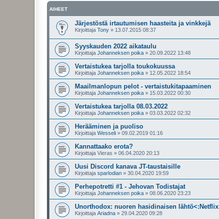
AIHEET
Järjestöstä irtautumisen haasteita ja vinkkejä
Kirjoittaja
Tony
»
13.07.2015 08:37
Syyskauden 2022 aikataulu
Kirjoittaja
Johanneksen poika
»
20.09.2022 13:48
Vertaistukea tarjolla toukokuussa
Kirjoittaja
Johanneksen poika
»
12.05.2022 18:54
Maailmanlopun pelot - vertaistukitapaaminen
Kirjoittaja
Johanneksen poika
»
15.03.2022 00:30
Vertaistukea tarjolla 08.03.2022
Kirjoittaja
Johanneksen poika
»
03.03.2022 02:32
Herääminen ja puoliso
Kirjoittaja
Wesseli
»
09.02.2019 01:16
Kannattaako erota?
Kirjoittaja
Vieras
»
06.04.2020 20:13
Uusi Discord kanava JT-taustaisille
Kirjoittaja
sparlodian
»
30.04.2020 19:59
Perhepotretti #1 - Jehovan Todistajat
Kirjoittaja
Johanneksen poika
»
08.06.2020 23:23
Unorthodox: nuoren hasidinaisen lähtö<:Netflix
Kirjoittaja
Ariadna
»
29.04.2020 09:28