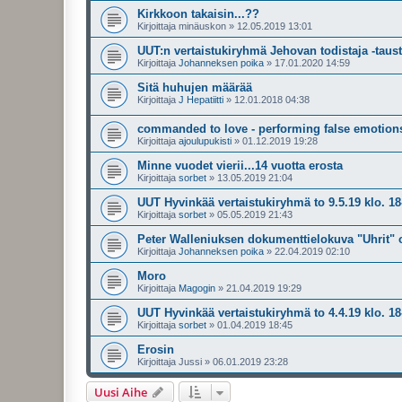
Kirkkoon takaisin...??
Kirjoittaja
minäuskon
»
12.05.2019 13:01
UUT:n vertaistukiryhmä Jehovan todistaja -taus
Kirjoittaja
Johanneksen poika
»
17.01.2020 14:59
Sitä huhujen määrää
Kirjoittaja
J Hepatiitti
»
12.01.2018 04:38
commanded to love - performing false emotions
Kirjoittaja
ajoulupukisti
»
01.12.2019 19:28
Minne vuodet vierii...14 vuotta erosta
Kirjoittaja
sorbet
»
13.05.2019 21:04
UUT Hyvinkää vertaistukiryhmä to 9.5.19 klo. 18
Kirjoittaja
sorbet
»
05.05.2019 21:43
Peter Walleniuksen dokumenttielokuva "Uhrit" 
Kirjoittaja
Johanneksen poika
»
22.04.2019 02:10
Moro
Kirjoittaja
Magogin
»
21.04.2019 19:29
UUT Hyvinkää vertaistukiryhmä to 4.4.19 klo. 18
Kirjoittaja
sorbet
»
01.04.2019 18:45
Erosin
Kirjoittaja
Jussi
»
06.01.2019 23:28
Uusi Aihe