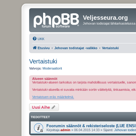
Veljesseura.org
Jehovan todistajat lähitarkastelussa
UKK
Etusivu
Jehovan todistajat -valikko
Vertaistuki
Vertaistuki
Valvoja:
Moderaattorit
Alueen säännöt
Vertaistuki-alueen tarkoitus on tarjota mahdollisuus vertaistuelle, sa
Vertaistuki-alueella ei suvaita minkään sortin väittelyitä, tinkaamisia, 
Vertaistuen eräs määritelmä.
Uusi Aihe
TIEDOTTEET
Foorumin säännöt & rekisteriseloste (LUE ENSI
Kirjoittaja
admin
»
06.04.2015 14:33
» Sijainti:
Jehovan todist