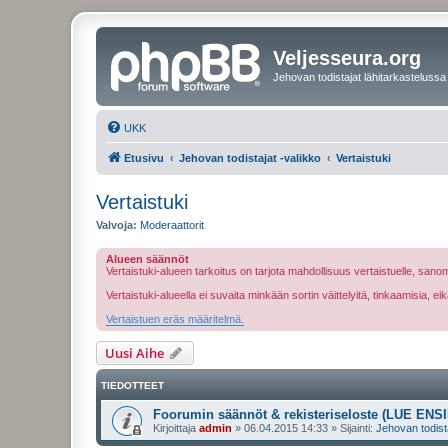
Veljesseura.org
Jehovan todistajat lähitarkastelussa
UKK
Etusivu
Jehovan todistajat -valikko
Vertaistuki
Vertaistuki
Valvoja:
Moderaattorit
Alueen säännöt
Vertaistuki-alueen tarkoitus on tarjota mahdollisuus vertaistuelle, sa
Vertaistuki-alueella ei suvaita minkään sortin väittelyitä, tinkaamisia, 
Vertaistuen eräs määritelmä.
Uusi Aihe
TIEDOTTEET
Foorumin säännöt & rekisteriseloste (LUE ENSI
Kirjoittaja
admin
»
06.04.2015 14:33
» Sijainti:
Jehovan todist