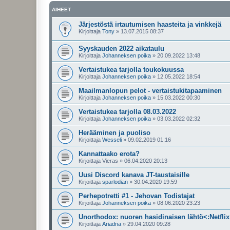
AIHEET
Järjestöstä irtautumisen haasteita ja vinkkejä
Kirjoittaja
Tony
»
13.07.2015 08:37
Syyskauden 2022 aikataulu
Kirjoittaja
Johanneksen poika
»
20.09.2022 13:48
Vertaistukea tarjolla toukokuussa
Kirjoittaja
Johanneksen poika
»
12.05.2022 18:54
Maailmanlopun pelot - vertaistukitapaaminen
Kirjoittaja
Johanneksen poika
»
15.03.2022 00:30
Vertaistukea tarjolla 08.03.2022
Kirjoittaja
Johanneksen poika
»
03.03.2022 02:32
Herääminen ja puoliso
Kirjoittaja
Wesseli
»
09.02.2019 01:16
Kannattaako erota?
Kirjoittaja
Vieras
»
06.04.2020 20:13
Uusi Discord kanava JT-taustaisille
Kirjoittaja
sparlodian
»
30.04.2020 19:59
Perhepotretti #1 - Jehovan Todistajat
Kirjoittaja
Johanneksen poika
»
08.06.2020 23:23
Unorthodox: nuoren hasidinaisen lähtö<:Netflix
Kirjoittaja
Ariadna
»
29.04.2020 09:28