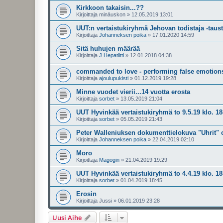
Kirkkoon takaisin...??
Kirjoittaja
minäuskon
»
12.05.2019 13:01
UUT:n vertaistukiryhmä Jehovan todistaja -taus
Kirjoittaja
Johanneksen poika
»
17.01.2020 14:59
Sitä huhujen määrää
Kirjoittaja
J Hepatiitti
»
12.01.2018 04:38
commanded to love - performing false emotions
Kirjoittaja
ajoulupukisti
»
01.12.2019 19:28
Minne vuodet vierii...14 vuotta erosta
Kirjoittaja
sorbet
»
13.05.2019 21:04
UUT Hyvinkää vertaistukiryhmä to 9.5.19 klo. 18
Kirjoittaja
sorbet
»
05.05.2019 21:43
Peter Walleniuksen dokumenttielokuva "Uhrit" 
Kirjoittaja
Johanneksen poika
»
22.04.2019 02:10
Moro
Kirjoittaja
Magogin
»
21.04.2019 19:29
UUT Hyvinkää vertaistukiryhmä to 4.4.19 klo. 18
Kirjoittaja
sorbet
»
01.04.2019 18:45
Erosin
Kirjoittaja
Jussi
»
06.01.2019 23:28
Uusi Aihe