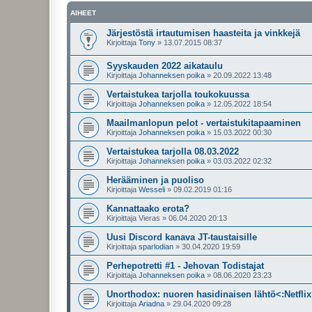
AIHEET
Järjestöstä irtautumisen haasteita ja vinkkejä
Kirjoittaja
Tony
»
13.07.2015 08:37
Syyskauden 2022 aikataulu
Kirjoittaja
Johanneksen poika
»
20.09.2022 13:48
Vertaistukea tarjolla toukokuussa
Kirjoittaja
Johanneksen poika
»
12.05.2022 18:54
Maailmanlopun pelot - vertaistukitapaaminen
Kirjoittaja
Johanneksen poika
»
15.03.2022 00:30
Vertaistukea tarjolla 08.03.2022
Kirjoittaja
Johanneksen poika
»
03.03.2022 02:32
Herääminen ja puoliso
Kirjoittaja
Wesseli
»
09.02.2019 01:16
Kannattaako erota?
Kirjoittaja
Vieras
»
06.04.2020 20:13
Uusi Discord kanava JT-taustaisille
Kirjoittaja
sparlodian
»
30.04.2020 19:59
Perhepotretti #1 - Jehovan Todistajat
Kirjoittaja
Johanneksen poika
»
08.06.2020 23:23
Unorthodox: nuoren hasidinaisen lähtö<:Netflix
Kirjoittaja
Ariadna
»
29.04.2020 09:28