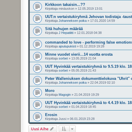
Kirkkoon takaisin...??
Kirjoittaja
minäuskon
»
12.05.2019 13:01
UUT:n vertaistukiryhmä Jehovan todistaja -taus
Kirjoittaja
Johanneksen poika
»
17.01.2020 14:59
Sitä huhujen määrää
Kirjoittaja
J Hepatiitti
»
12.01.2018 04:38
commanded to love - performing false emotions
Kirjoittaja
ajoulupukisti
»
01.12.2019 19:28
Minne vuodet vierii...14 vuotta erosta
Kirjoittaja
sorbet
»
13.05.2019 21:04
UUT Hyvinkää vertaistukiryhmä to 9.5.19 klo. 18
Kirjoittaja
sorbet
»
05.05.2019 21:43
Peter Walleniuksen dokumenttielokuva "Uhrit" 
Kirjoittaja
Johanneksen poika
»
22.04.2019 02:10
Moro
Kirjoittaja
Magogin
»
21.04.2019 19:29
UUT Hyvinkää vertaistukiryhmä to 4.4.19 klo. 18
Kirjoittaja
sorbet
»
01.04.2019 18:45
Erosin
Kirjoittaja
Jussi
»
06.01.2019 23:28
Uusi Aihe