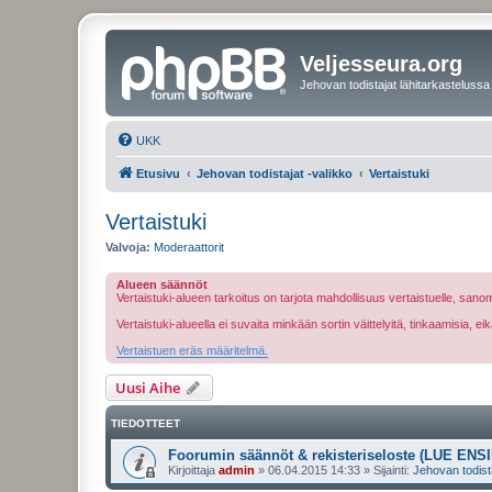
Veljesseura.org
Jehovan todistajat lähitarkastelussa
UKK
Etusivu
Jehovan todistajat -valikko
Vertaistuki
Vertaistuki
Valvoja:
Moderaattorit
Alueen säännöt
Vertaistuki-alueen tarkoitus on tarjota mahdollisuus vertaistuelle, sa
Vertaistuki-alueella ei suvaita minkään sortin väittelyitä, tinkaamisia, 
Vertaistuen eräs määritelmä.
Uusi Aihe
TIEDOTTEET
Foorumin säännöt & rekisteriseloste (LUE ENSI
Kirjoittaja
admin
»
06.04.2015 14:33
» Sijainti:
Jehovan todist