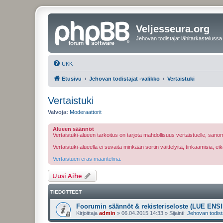
Veljesseura.org
Jehovan todistajat lähitarkastelussa
UKK
Etusivu
Jehovan todistajat -valikko
Vertaistuki
Vertaistuki
Valvoja:
Moderaattorit
Alueen säännöt
Vertaistuki-alueen tarkoitus on tarjota mahdollisuus vertaistuelle, sa
Vertaistuki-alueella ei suvaita minkään sortin väittelyitä, tinkaamisia, 
Vertaistuen eräs määritelmä.
Uusi Aihe
TIEDOTTEET
Foorumin säännöt & rekisteriseloste (LUE ENSI
Kirjoittaja
admin
»
06.04.2015 14:33
» Sijainti:
Jehovan todist