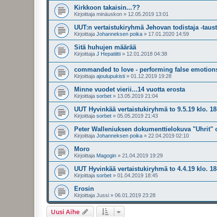
Kirkkoon takaisin...??
Kirjoittaja
minäuskon
»
12.05.2019 13:01
UUT:n vertaistukiryhmä Jehovan todistaja -taus
Kirjoittaja
Johanneksen poika
»
17.01.2020 14:59
Sitä huhujen määrää
Kirjoittaja
J Hepatiitti
»
12.01.2018 04:38
commanded to love - performing false emotions
Kirjoittaja
ajoulupukisti
»
01.12.2019 19:28
Minne vuodet vierii...14 vuotta erosta
Kirjoittaja
sorbet
»
13.05.2019 21:04
UUT Hyvinkää vertaistukiryhmä to 9.5.19 klo. 18
Kirjoittaja
sorbet
»
05.05.2019 21:43
Peter Walleniuksen dokumenttielokuva "Uhrit" 
Kirjoittaja
Johanneksen poika
»
22.04.2019 02:10
Moro
Kirjoittaja
Magogin
»
21.04.2019 19:29
UUT Hyvinkää vertaistukiryhmä to 4.4.19 klo. 18
Kirjoittaja
sorbet
»
01.04.2019 18:45
Erosin
Kirjoittaja
Jussi
»
06.01.2019 23:28
Uusi Aihe