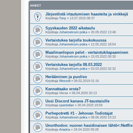
AIHEET
Järjestöstä irtautumisen haasteita ja vinkkejä
Kirjoittaja
Tony
»
13.07.2015 08:37
Syyskauden 2022 aikataulu
Kirjoittaja
Johanneksen poika
»
20.09.2022 13:48
Vertaistukea tarjolla toukokuussa
Kirjoittaja
Johanneksen poika
»
12.05.2022 18:54
Maailmanlopun pelot - vertaistukitapaaminen
Kirjoittaja
Johanneksen poika
»
15.03.2022 00:30
Vertaistukea tarjolla 08.03.2022
Kirjoittaja
Johanneksen poika
»
03.03.2022 02:32
Herääminen ja puoliso
Kirjoittaja
Wesseli
»
09.02.2019 01:16
Kannattaako erota?
Kirjoittaja
Vieras
»
06.04.2020 20:13
Uusi Discord kanava JT-taustaisille
Kirjoittaja
sparlodian
»
30.04.2020 19:59
Perhepotretti #1 - Jehovan Todistajat
Kirjoittaja
Johanneksen poika
»
08.06.2020 23:23
Unorthodox: nuoren hasidinaisen lähtö<:Netflix
Kirjoittaja
Ariadna
»
29.04.2020 09:28