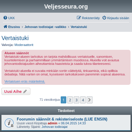
Veljesseura.org
UKK
Rekisteröidy
Kirjaudu sisään
Etusivu
Jehovan todistajat -valikko
Vertaistuki
Vertaistuki
Valvoja:
Moderaattorit
Alueen säännöt
Vertaistuki-alueen tarkoitus on tarjota mahdollisuus vertaistuelle, sanomisen,
kuuntelemisen ja parhaimmillaan ymmärtämisen muodossa. Alueella voit avautua
jehovantodistajuuden aiheuttamista haasteista ja saada tukea tilanteeseesi.
Vertaistuki-alueella ei suvaita minkään sortin väittelyitä, tinkaamisia, eikä opillisia
debatteja. Niitä varten on omat, kyseiseen tarkoitukseen paremmin sopivat alueensa.
Vertaistuen eräs määritelmä.
Uusi Aihe
1
2
3
4
Seuraava
71 viestiketjua
Tiedotteet
Foorumin säännöt & rekisteriseloste (LUE ENSIN)
Uusin viesti Kirjoittaja
admin
«
06.04.2015 14:33
Lähetetty Sijainti:
Jehovan todistajat