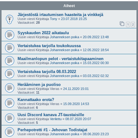
Aiheet
Järjestöstä irtautumisen haasteita ja vinkkejä
Uusin viesti Kirjoittaja
Tony
«
23.07.2018 15:25
Vastaukset:
28
1
2
Syyskauden 2022 aikataulu
Uusin viesti Kirjoittaja
Johanneksen poika
«
20.09.2022 13:48
Vertaistukea tarjolla toukokuussa
Uusin viesti Kirjoittaja
Johanneksen poika
«
12.05.2022 18:54
Maailmanlopun pelot - vertaistukitapaaminen
Uusin viesti Kirjoittaja
Johanneksen poika
«
15.03.2022 00:30
Vertaistukea tarjolla 08.03.2022
Uusin viesti Kirjoittaja
Johanneksen poika
«
03.03.2022 02:32
Herääminen ja puoliso
Uusin viesti Kirjoittaja
Vieras
«
24.11.2020 15:01
Vastaukset:
11
Kannattaako erota?
Uusin viesti Kirjoittaja
Vieras
«
15.09.2020 14:53
Vastaukset:
6
Uusi Discord kanava JT-taustaisille
Uusin viesti Kirjoittaja
Verilettu
«
08.07.2020 20:07
Vastaukset:
5
Perhepotretti #1 - Jehovan Todistajat
Uusin viesti Kirjoittaja
Johanneksen poika
«
08.06.2020 23:23