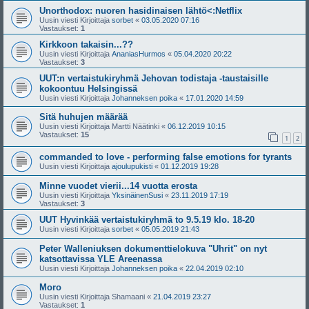
Unorthodox: nuoren hasidinaisen lähtö<:Netflix
Uusin viesti Kirjoittaja
sorbet
«
03.05.2020 07:16
Vastaukset:
1
Kirkkoon takaisin...??
Uusin viesti Kirjoittaja
AnaniasHurmos
«
05.04.2020 20:22
Vastaukset:
3
UUT:n vertaistukiryhmä Jehovan todistaja -taustaisille
kokoontuu Helsingissä
Uusin viesti Kirjoittaja
Johanneksen poika
«
17.01.2020 14:59
Sitä huhujen määrää
Uusin viesti Kirjoittaja
Martti Näätinki
«
06.12.2019 10:15
Vastaukset:
15
1
2
commanded to love - performing false emotions for tyrants
Uusin viesti Kirjoittaja
ajoulupukisti
«
01.12.2019 19:28
Minne vuodet vierii...14 vuotta erosta
Uusin viesti Kirjoittaja
YksinäinenSusi
«
23.11.2019 17:19
Vastaukset:
3
UUT Hyvinkää vertaistukiryhmä to 9.5.19 klo. 18-20
Uusin viesti Kirjoittaja
sorbet
«
05.05.2019 21:43
Peter Walleniuksen dokumenttielokuva "Uhrit" on nyt
katsottavissa YLE Areenassa
Uusin viesti Kirjoittaja
Johanneksen poika
«
22.04.2019 02:10
Moro
Uusin viesti Kirjoittaja
Shamaani
«
21.04.2019 23:27
Vastaukset:
1