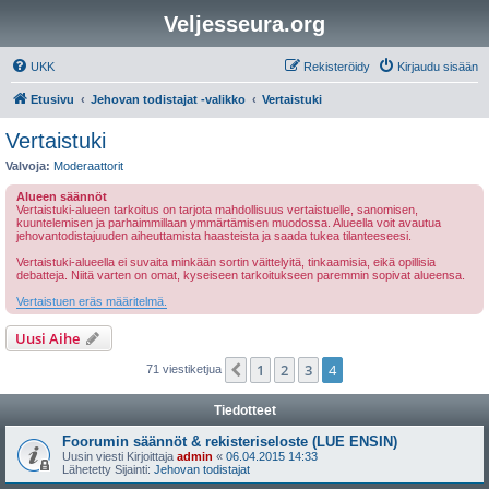
Veljesseura.org
UKK
Rekisteröidy
Kirjaudu sisään
Etusivu
Jehovan todistajat -valikko
Vertaistuki
Vertaistuki
Valvoja:
Moderaattorit
Alueen säännöt
Vertaistuki-alueen tarkoitus on tarjota mahdollisuus vertaistuelle, sanomisen,
kuuntelemisen ja parhaimmillaan ymmärtämisen muodossa. Alueella voit avautua
jehovantodistajuuden aiheuttamista haasteista ja saada tukea tilanteeseesi.
Vertaistuki-alueella ei suvaita minkään sortin väittelyitä, tinkaamisia, eikä opillisia
debatteja. Niitä varten on omat, kyseiseen tarkoitukseen paremmin sopivat alueensa.
Vertaistuen eräs määritelmä.
Uusi Aihe
1
2
3
4
Edellinen
71 viestiketjua
Tiedotteet
Foorumin säännöt & rekisteriseloste (LUE ENSIN)
Uusin viesti Kirjoittaja
admin
«
06.04.2015 14:33
Lähetetty Sijainti:
Jehovan todistajat