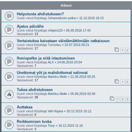
Aiheet
Helpotusta ahdistukseen?
Uusin viesti Kirjoittaja
Johanneksen poika
«
11.10.2016 16:15
Ajatus päivälle
Uusin viesti Kirjoittaja
mirjam123
«
05.09.2016 17:42
Vastaukset:
13
Vertaistukea kaivataan väistämättömään ratkaisuun
Uusin viesti Kirjoittaja
Toimelias
«
24.07.2016 00:21
Vastaukset:
17
1
2
Ihmispelko ja siitä irtautuminen
Uusin viesti Kirjoittaja
ALX
«
24.06.2016 23:54
Vastaukset:
7
Unettomat yöt ja mahdottomat valinnat
Uusin viesti Kirjoittaja
Markku Meilo
«
21.06.2016 05:25
Vastaukset:
17
1
2
Tukea ahdistukseen
Uusin viesti Kirjoittaja
Markku Meilo
«
05.06.2016 02:48
Vastaukset:
38
1
2
3
Auttakaa
Uusin viesti Kirjoittaja
Veli-Hopea
«
20.12.2015 10:12
Vastaukset:
6
Roikkumisen tuska
Uusin viesti Kirjoittaja
Tony
«
18.12.2015 11:16
Vastaukset:
3