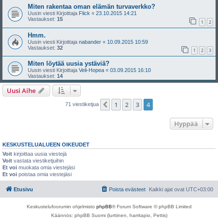
Miten rakentaa oman elämän turvaverkko?
Uusin viesti Kirjoittaja
Flick
«
23.10.2015 14:21
Vastaukset:
15
1
2
Hmm.
Uusin viesti Kirjoittaja
nabander
«
10.09.2015 10:59
Vastaukset:
32
1
2
3
Miten löytää uusia ystäviä?
Uusin viesti Kirjoittaja
Veli-Hopea
«
03.09.2015 16:10
Vastaukset:
14
Uusi Aihe
1
2
3
4
Edellinen
71 viestiketjua
Hyppää
KESKUSTELUALUEEN OIKEUDET
Voit
kirjoittaa uusia viestejä
Voit
vastata viestiketjuihin
Et voi
muokata omia viestejäsi
Et voi
poistaa omia viestejäsi
Etusivu
Poista evästeet
Kaikki ajat ovat
UTC+03:00
Keskustelufoorumin ohjelmisto
phpBB
® Forum Software © phpBB Limited
Käännös: phpBB Suomi (lurttinen, harritapio, Pettis)