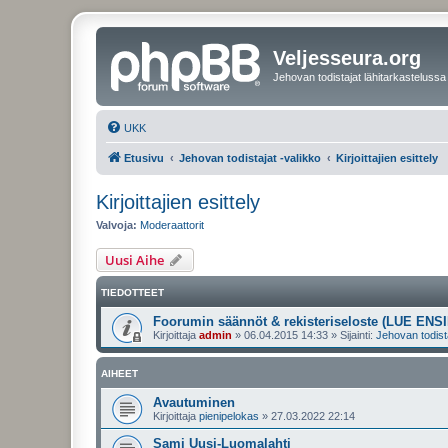
Veljesseura.org
Jehovan todistajat lähitarkastelussa
UKK
Etusivu
Jehovan todistajat -valikko
Kirjoittajien esittely
Kirjoittajien esittely
Valvoja:
Moderaattorit
Uusi Aihe
TIEDOTTEET
Foorumin säännöt & rekisteriseloste (LUE ENSI
Kirjoittaja
admin
»
06.04.2015 14:33
» Sijainti:
Jehovan todist
AIHEET
Avautuminen
Kirjoittaja
pienipelokas
»
27.03.2022 22:14
Sami Uusi-Luomalahti