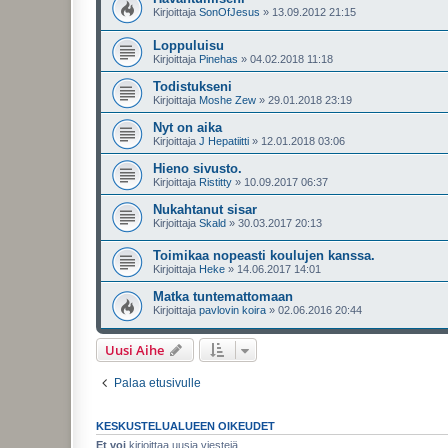
Kirjoittaja
SonOfJesus
»
13.09.2012 21:15
Loppuluisu
Kirjoittaja
Pinehas
»
04.02.2018 11:18
Todistukseni
Kirjoittaja
Moshe Zew
»
29.01.2018 23:19
Nyt on aika
Kirjoittaja
J Hepatiitti
»
12.01.2018 03:06
Hieno sivusto.
Kirjoittaja
Ristitty
»
10.09.2017 06:37
Nukahtanut sisar
Kirjoittaja
Skald
»
30.03.2017 20:13
Toimikaa nopeasti koulujen kanssa.
Kirjoittaja
Heke
»
14.06.2017 14:01
Matka tuntemattomaan
Kirjoittaja
pavlovin koira
»
02.06.2016 20:44
Uusi Aihe
Palaa etusivulle
KESKUSTELUALUEEN OIKEUDET
Et voi
kirjoittaa uusia viestejä