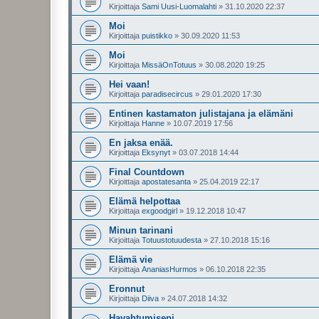
Kirjoittaja
Sami Uusi-Luomalahti
»
31.10.2020 22:37
Moi
Kirjoittaja
puistikko
»
30.09.2020 11:53
Moi
Kirjoittaja
MissäOnTotuus
»
30.08.2020 19:25
Hei vaan!
Kirjoittaja
paradisecircus
»
29.01.2020 17:30
Entinen kastamaton julistajana ja elämäni
Kirjoittaja
Hanne
»
10.07.2019 17:56
En jaksa enää.
Kirjoittaja
Eksynyt
»
03.07.2018 14:44
Final Countdown
Kirjoittaja
apostatesanta
»
25.04.2019 22:17
Elämä helpottaa
Kirjoittaja
exgoodgirl
»
19.12.2018 10:47
Minun tarinani
Kirjoittaja
Totuustotuudesta
»
27.10.2018 15:16
Elämä vie
Kirjoittaja
AnaniasHurmos
»
06.10.2018 22:35
Eronnut
Kirjoittaja
Diiva
»
24.07.2018 14:32
Havahtumiseni