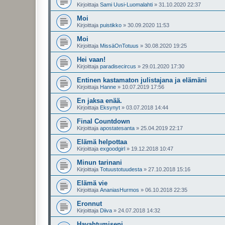
Kirjoittaja
Sami Uusi-Luomalahti
»
31.10.2020 22:37
Moi
Kirjoittaja
puistikko
»
30.09.2020 11:53
Moi
Kirjoittaja
MissäOnTotuus
»
30.08.2020 19:25
Hei vaan!
Kirjoittaja
paradisecircus
»
29.01.2020 17:30
Entinen kastamaton julistajana ja elämäni
Kirjoittaja
Hanne
»
10.07.2019 17:56
En jaksa enää.
Kirjoittaja
Eksynyt
»
03.07.2018 14:44
Final Countdown
Kirjoittaja
apostatesanta
»
25.04.2019 22:17
Elämä helpottaa
Kirjoittaja
exgoodgirl
»
19.12.2018 10:47
Minun tarinani
Kirjoittaja
Totuustotuudesta
»
27.10.2018 15:16
Elämä vie
Kirjoittaja
AnaniasHurmos
»
06.10.2018 22:35
Eronnut
Kirjoittaja
Diiva
»
24.07.2018 14:32
Havahtumiseni