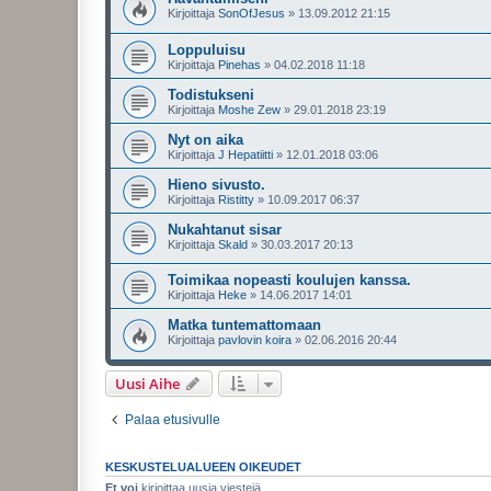
Kirjoittaja
SonOfJesus
»
13.09.2012 21:15
Loppuluisu
Kirjoittaja
Pinehas
»
04.02.2018 11:18
Todistukseni
Kirjoittaja
Moshe Zew
»
29.01.2018 23:19
Nyt on aika
Kirjoittaja
J Hepatiitti
»
12.01.2018 03:06
Hieno sivusto.
Kirjoittaja
Ristitty
»
10.09.2017 06:37
Nukahtanut sisar
Kirjoittaja
Skald
»
30.03.2017 20:13
Toimikaa nopeasti koulujen kanssa.
Kirjoittaja
Heke
»
14.06.2017 14:01
Matka tuntemattomaan
Kirjoittaja
pavlovin koira
»
02.06.2016 20:44
Uusi Aihe
Palaa etusivulle
KESKUSTELUALUEEN OIKEUDET
Et voi
kirjoittaa uusia viestejä