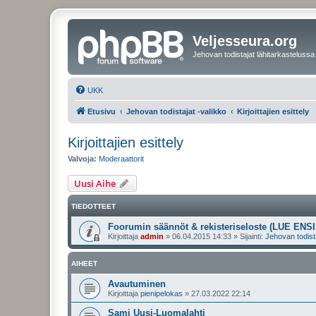
Veljesseura.org
Jehovan todistajat lähitarkastelussa
UKK
Etusivu
Jehovan todistajat -valikko
Kirjoittajien esittely
Kirjoittajien esittely
Valvoja:
Moderaattorit
Uusi Aihe
TIEDOTTEET
Foorumin säännöt & rekisteriseloste (LUE ENSI
Kirjoittaja
admin
»
06.04.2015 14:33
» Sijainti:
Jehovan todist
AIHEET
Avautuminen
Kirjoittaja
pienipelokas
»
27.03.2022 22:14
Sami Uusi-Luomalahti