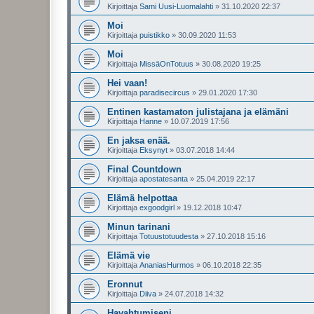
Kirjoittaja
Sami Uusi-Luomalahti
»
31.10.2020 22:37
Moi
Kirjoittaja
puistikko
»
30.09.2020 11:53
Moi
Kirjoittaja
MissäOnTotuus
»
30.08.2020 19:25
Hei vaan!
Kirjoittaja
paradisecircus
»
29.01.2020 17:30
Entinen kastamaton julistajana ja elämäni
Kirjoittaja
Hanne
»
10.07.2019 17:56
En jaksa enää.
Kirjoittaja
Eksynyt
»
03.07.2018 14:44
Final Countdown
Kirjoittaja
apostatesanta
»
25.04.2019 22:17
Elämä helpottaa
Kirjoittaja
exgoodgirl
»
19.12.2018 10:47
Minun tarinani
Kirjoittaja
Totuustotuudesta
»
27.10.2018 15:16
Elämä vie
Kirjoittaja
AnaniasHurmos
»
06.10.2018 22:35
Eronnut
Kirjoittaja
Diiva
»
24.07.2018 14:32
Havahtumiseni