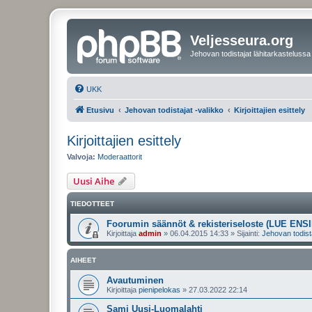
Veljesseura.org
Jehovan todistajat lähitarkastelussa
UKK
Etusivu
Jehovan todistajat -valikko
Kirjoittajien esittely
Kirjoittajien esittely
Valvoja:
Moderaattorit
Uusi Aihe
TIEDOTTEET
Foorumin säännöt & rekisteriseloste (LUE ENSI
Kirjoittaja
admin
»
06.04.2015 14:33
» Sijainti:
Jehovan todist
AIHEET
Avautuminen
Kirjoittaja
pienipelokas
»
27.03.2022 22:14
Sami Uusi-Luomalahti