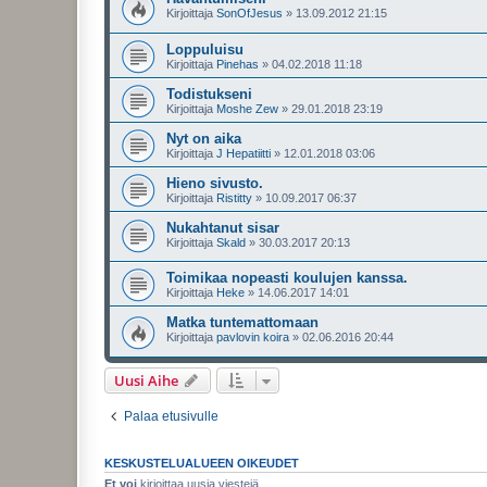
Kirjoittaja
SonOfJesus
»
13.09.2012 21:15
Loppuluisu
Kirjoittaja
Pinehas
»
04.02.2018 11:18
Todistukseni
Kirjoittaja
Moshe Zew
»
29.01.2018 23:19
Nyt on aika
Kirjoittaja
J Hepatiitti
»
12.01.2018 03:06
Hieno sivusto.
Kirjoittaja
Ristitty
»
10.09.2017 06:37
Nukahtanut sisar
Kirjoittaja
Skald
»
30.03.2017 20:13
Toimikaa nopeasti koulujen kanssa.
Kirjoittaja
Heke
»
14.06.2017 14:01
Matka tuntemattomaan
Kirjoittaja
pavlovin koira
»
02.06.2016 20:44
Uusi Aihe
Palaa etusivulle
KESKUSTELUALUEEN OIKEUDET
Et voi
kirjoittaa uusia viestejä