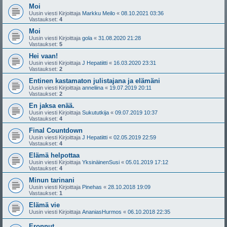
Moi
Uusin viesti Kirjoittaja
Markku Meilo
«
08.10.2021 03:36
Vastaukset:
4
Moi
Uusin viesti Kirjoittaja
gola
«
31.08.2020 21:28
Vastaukset:
5
Hei vaan!
Uusin viesti Kirjoittaja
J Hepatiitti
«
16.03.2020 23:31
Vastaukset:
2
Entinen kastamaton julistajana ja elämäni
Uusin viesti Kirjoittaja
anneliina
«
19.07.2019 20:11
Vastaukset:
2
En jaksa enää.
Uusin viesti Kirjoittaja
Sukututkija
«
09.07.2019 10:37
Vastaukset:
4
Final Countdown
Uusin viesti Kirjoittaja
J Hepatiitti
«
02.05.2019 22:59
Vastaukset:
4
Elämä helpottaa
Uusin viesti Kirjoittaja
YksinäinenSusi
«
05.01.2019 17:12
Vastaukset:
4
Minun tarinani
Uusin viesti Kirjoittaja
Pinehas
«
28.10.2018 19:09
Vastaukset:
1
Elämä vie
Uusin viesti Kirjoittaja
AnaniasHurmos
«
06.10.2018 22:35
Eronnut