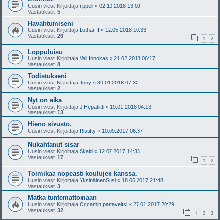
Uusin viesti Kirjoittaja
rippeli
«
02.10.2018 13:09
Vastaukset:
5
Havahtumiseni
Uusin viesti Kirjoittaja
Lothar II
«
12.05.2018 10:33
Vastaukset:
26
1
2
Loppuluisu
Uusin viesti Kirjoittaja
Veli Innokas
«
21.02.2018 06:17
Vastaukset:
8
Todistukseni
Uusin viesti Kirjoittaja
Tony
«
30.01.2018 07:32
Vastaukset:
2
Nyt on aika
Uusin viesti Kirjoittaja
J Hepatiitti
«
19.01.2018 04:13
Vastaukset:
13
Hieno sivusto.
Uusin viesti Kirjoittaja
Ristitty
«
10.09.2017 06:37
Nukahtanut sisar
Uusin viesti Kirjoittaja
Skald
«
12.07.2017 14:33
Vastaukset:
17
1
2
Toimikaa nopeasti koulujen kanssa.
Uusin viesti Kirjoittaja
YksinäinenSusi
«
18.06.2017 21:48
Vastaukset:
3
Matka tuntemattomaan
Uusin viesti Kirjoittaja
Occamin partaveitsi
«
27.01.2017 20:29
Vastaukset:
32
1
2
3