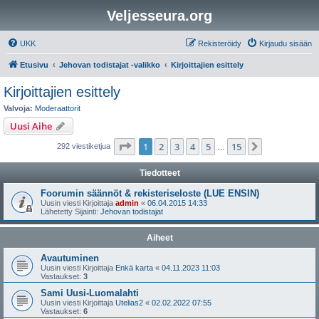
Veljesseura.org
UKK
Rekisteröidy
Kirjaudu sisään
Etusivu
Jehovan todistajat -valikko
Kirjoittajien esittely
Kirjoittajien esittely
Valvoja:
Moderaattorit
Uusi Aihe
Sivu
1
/
15
1
2
3
4
5
15
Seuraava
292 viestiketjua
…
Tiedotteet
Foorumin säännöt & rekisteriseloste (LUE ENSIN)
Uusin viesti Kirjoittaja
admin
«
06.04.2015 14:33
Lähetetty Sijainti:
Jehovan todistajat
Aiheet
Avautuminen
Uusin viesti Kirjoittaja
Enkä karta
«
04.11.2023 11:03
Vastaukset:
3
Sami Uusi-Luomalahti
Uusin viesti Kirjoittaja
Utelias2
«
02.02.2022 07:55
Vastaukset:
6